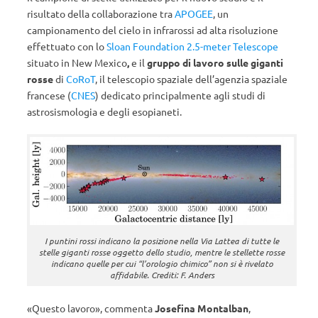
risultato della collaborazione tra
APOGEE
, un
campionamento del cielo in infrarossi ad alta risoluzione
effettuato con lo
Sloan Foundation 2.5-meter Telescope
situato in New Mexico
,
e il
gruppo di lavoro sulle giganti
rosse
di
CoRoT
, il telescopio spaziale dell’agenzia spaziale
francese (
CNES
) dedicato principalmente agli studi di
astrosismologia e degli esopianeti.
I puntini rossi indicano la posizione nella Via Lattea di tutte le
stelle giganti rosse oggetto dello studio, mentre le stellette rosse
indicano quelle per cui “l’orologio chimico” non si è rivelato
affidabile. Crediti: F. Anders
«Questo lavoro», commenta
Josefina Montalban
,