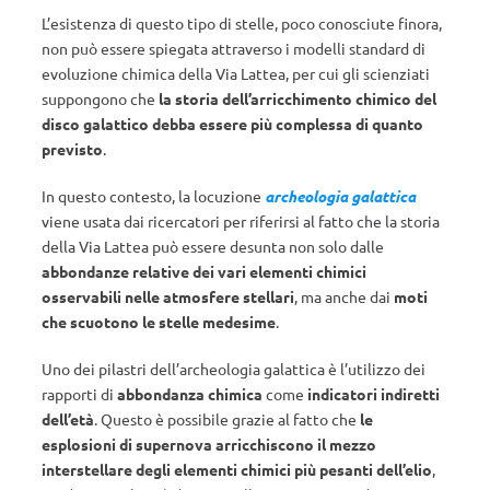
L’esistenza di questo tipo di stelle, poco conosciute finora,
non può essere spiegata attraverso i modelli standard di
evoluzione chimica della Via Lattea, per cui gli scienziati
suppongono che
la storia dell’arricchimento chimico del
disco galattico debba essere più complessa di quanto
previsto
.
In questo contesto, la locuzione
archeologia galattica
viene usata dai ricercatori per riferirsi al fatto che la storia
della Via Lattea può essere desunta non solo dalle
abbondanze relative dei vari elementi chimici
osservabili nelle atmosfere stellari
, ma anche dai
moti
che scuotono le stelle medesime
.
Uno dei pilastri dell’archeologia galattica è l’utilizzo dei
rapporti di
abbondanza chimica
come
indicatori indiretti
dell’età
. Questo è possibile grazie al fatto che
le
esplosioni di supernova arricchiscono il mezzo
interstellare degli elementi chimici più pesanti dell’elio
,