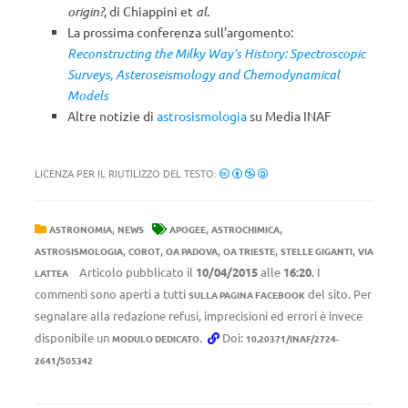
origin?
, di Chiappini et
al.
La prossima conferenza sull’argomento:
Reconstructing the Milky Way’s History: Spectroscopic
Surveys, Asteroseismology and Chemodynamical
Models
Altre notizie di
astrosismologia
su Media INAF
LICENZA PER IL RIUTILIZZO DEL TESTO:
,
,
,
ASTRONOMIA
NEWS
APOGEE
ASTROCHIMICA
,
,
,
,
,
ASTROSISMOLOGIA
COROT
OA PADOVA
OA TRIESTE
STELLE GIGANTI
VIA
Articolo pubblicato il
10/04/2015
alle
16:20
. I
LATTEA
commenti sono aperti a tutti
del sito. Per
SULLA PAGINA FACEBOOK
segnalare alla redazione refusi, imprecisioni ed errori è invece
disponibile un
.
Doi:
MODULO DEDICATO
10.20371/INAF/2724-
2641/505342