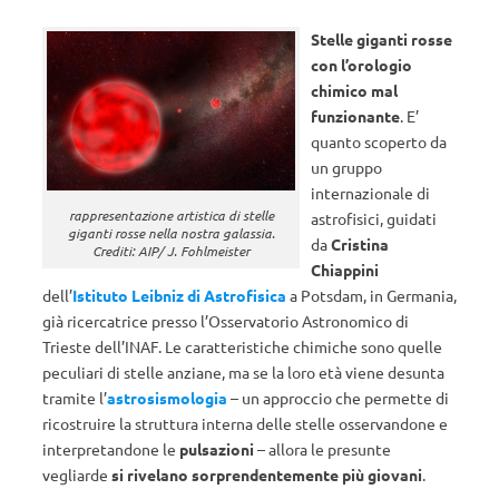
Stelle giganti rosse
con l’orologio
chimico mal
funzionante
. E’
quanto scoperto da
un gruppo
internazionale di
rappresentazione artistica di stelle
astrofisici, guidati
giganti rosse nella nostra galassia.
da
Cristina
Crediti: AIP/ J. Fohlmeister
Chiappini
dell’
Istituto Leibniz di Astrofisica
a Potsdam, in Germania,
già ricercatrice presso l’Osservatorio Astronomico di
Trieste dell’INAF. Le caratteristiche chimiche sono quelle
peculiari di stelle anziane, ma se la loro età viene desunta
tramite l’
astrosismologia
– un approccio che permette di
ricostruire la struttura interna delle stelle osservandone e
interpretandone le
pulsazioni
– allora le presunte
vegliarde
si rivelano sorprendentemente più giovani
.