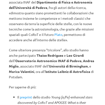
associata INAF del
Dipartimento di Fisica e Astronomia
dell’Università di Padova
, fra gli autori della ricerca,
«dimostra quanto siano promettenti le collaborazioni che
mettono insieme le competenze e i metodi classici che
osservano da terra la superficie delle stelle, con le nuove
tecniche come la astrosismologia, che grazie alle missioni
spaziali quali CoRoT e il futuro
Plato
, permettono di
accedere anche all’interno delle stelle».
Come ulteriore presenza “tricolore”, allo studio hanno
anche partecipato
Thaise Rodrigues
e
Leo Girardi
dell’
Osservatorio Astronomico INAF di Padova
,
Andrea
Miglio
, associato INAF dell’
Università di Birmingham
, e
Marica Valentini
, ora all’
Istituto Leibniz di Astrofisica
di
Potsdam.
Per saperne di più:
Il
preprint
dello studio
Young [
α
/Fe]-enhanced stars
discovered by CoRoT and APOGEE: What is their