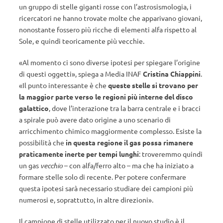
un gruppo di stelle giganti rosse con l’astrosismologia, i
ricercatori ne hanno trovate molte che apparivano giovani,
nonostante fossero più ricche di elementi alfa rispetto al
Sole, e quindi teoricamente più vecchie.
«Al momento ci sono diverse ipotesi per spiegare l’origine
di questi oggetti», spiega a Media INAF
Cristina Chiappini
.
«Il punto interessante è che
queste stelle si trovano per
la maggior parte verso le regioni più interne del disco
galattico
, dove l’interazione tra la barra centrale e i bracci
a spirale può avere dato origine a uno scenario di
arricchimento chimico maggiormente complesso. Esiste la
possibilità che
in questa regione il gas possa rimanere
praticamente inerte per tempi lunghi
: troveremmo quindi
un gas
vecchio
– con alfa/ferro alto – ma che ha iniziato a
formare stelle solo di recente. Per potere confermare
questa ipotesi sarà necessario studiare dei campioni più
numerosi e, soprattutto, in altre direzioni».
Il campione di stelle utilizzato per il nuovo studio è il