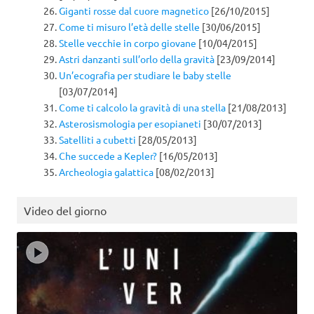
Giganti rosse dal cuore magnetico
[26/10/2015]
Come ti misuro l’età delle stelle
[30/06/2015]
Stelle vecchie in corpo giovane
[10/04/2015]
Astri danzanti sull’orlo della gravità
[23/09/2014]
Un’ecografia per studiare le baby stelle
[03/07/2014]
Come ti calcolo la gravità di una stella
[21/08/2013]
Asterosismologia per esopianeti
[30/07/2013]
Satelliti a cubetti
[28/05/2013]
Che succede a Kepler?
[16/05/2013]
Archeologia galattica
[08/02/2013]
Video del giorno