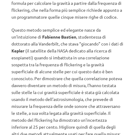
formula per calcolare la gravità a partire dalla frequenza di
flickering, che nella forma più semplice richiede appunto a
un programmatore quelle cinque misere righe di codice.
Questo metodo semplice ed elegante nasce da
un’intuizione di
Fabienne Bastien
, studentessa di
dottorato alla Vanderbilt, che stava “giocando” con i dati di
Kepler
(il satellite della NASA dedicato alla ricerca di
esopianeti) quando si imbattuta in una correlazione
sospetta tra la frequenza di flickering e la gravità
superficiale di alcune stelle per cui questo dato è ben
conosciuto. Per dimostrare che quella correlazione poteva
davvero diventare un metodo di misura, l’hanno testata
sulle stelle la cui gravità superficiale è stata già calcolata
usando il metodo dell’astrosismologia, che prevede di
misurare la frequenza delle onde sonore che attraversano
le stelle, a sua volta legata alla gravità superficiale. Il
metodo del flickering ha dimostrato un’incertezza
inferiore al 25 per cento. Migliore quindi di quella degli
altri due metodi attualmente usati per fare quella misura: