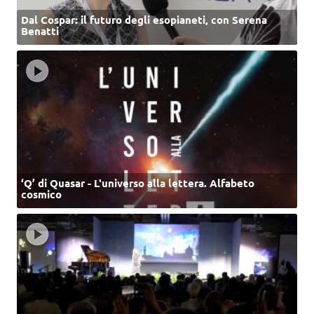
Dal Cospar: il futuro degli esopianeti, con Serena
Benatti
‘Q’ di Quasar - L'universo alla lettera. Alfabeto
cosmico