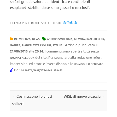
sarà di grnade valore per identificare centinaia di
esopianeti stabilendo se sono gassosi o rocciosi”.
LICENZA PER IL RIUTILIZZO DEL TESTO:
,
,
,
,
,
IN EVIDENZA
NEWS
ASTROSISMOLOGIA
GRAVITÀ
INAF
KEPLER
,
,
Articolo pubblicato il
NATURE
PIANETI EXTRASOLARI
STELLE
21/08/2013
alle
20:14
. I commenti sono aperti a tutti
SULLA
del sito. Per segnalare alla redazione refusi,
PAGINA FACEBOOK
imprecisioni ed errori è invece disponibile un
.
MODULO DEDICATO
Doi:
10.20371/INAF/2724-2641/38452
Navigazione articolo
←
Così nascono i pianeti
WISE di nuovo a caccia
→
solitari