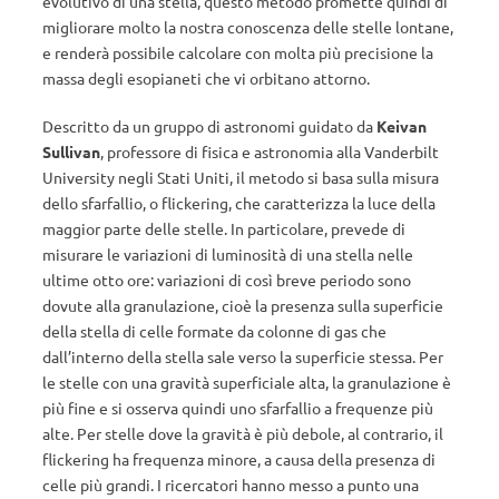
evolutivo di una stella, questo metodo promette quindi di
migliorare molto la nostra conoscenza delle stelle lontane,
e renderà possibile calcolare con molta più precisione la
massa degli esopianeti che vi orbitano attorno.
Descritto da un gruppo di astronomi guidato da
Keivan
Sullivan
, professore di fisica e astronomia alla Vanderbilt
University negli Stati Uniti, il metodo si basa sulla misura
dello sfarfallio, o flickering, che caratterizza la luce della
maggior parte delle stelle. In particolare, prevede di
misurare le variazioni di luminosità di una stella nelle
ultime otto ore: variazioni di così breve periodo sono
dovute alla granulazione, cioè la presenza sulla superficie
della stella di celle formate da colonne di gas che
dall’interno della stella sale verso la superficie stessa. Per
le stelle con una gravità superficiale alta, la granulazione è
più fine e si osserva quindi uno sfarfallio a frequenze più
alte. Per stelle dove la gravità è più debole, al contrario, il
flickering ha frequenza minore, a causa della presenza di
celle più grandi. I ricercatori hanno messo a punto una