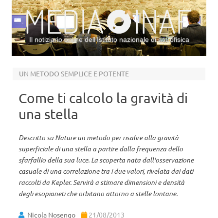
Il notiziario online dell’Istituto nazionale di astrofisica
Vai al contenuto
UN METODO SEMPLICE E POTENTE
Come ti calcolo la gravità di
una stella
Descritto su Nature un metodo per risalire alla gravità
superficiale di una stella a partire dalla frequenza dello
sfarfallio della sua luce. La scoperta nata dall'osservazione
casuale di una correlazione tra i due valori, rivelata dai dati
raccolti da Kepler. Servirà a stimare dimensioni e densità
degli esopianeti che orbitano attorno a stelle lontane.
Nicola Nosengo
21/08/2013