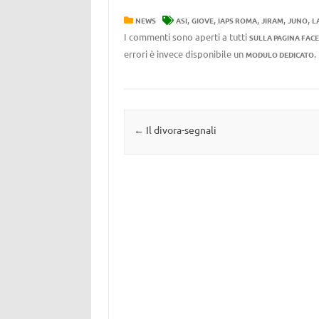
,
,
,
,
,
NEWS
ASI
GIOVE
IAPS ROMA
JIRAM
JUNO
L
I commenti sono aperti a tutti
SULLA PAGINA FAC
errori è invece disponibile un
MODULO DEDICATO
Navigazione articolo
←
Il divora-segnali