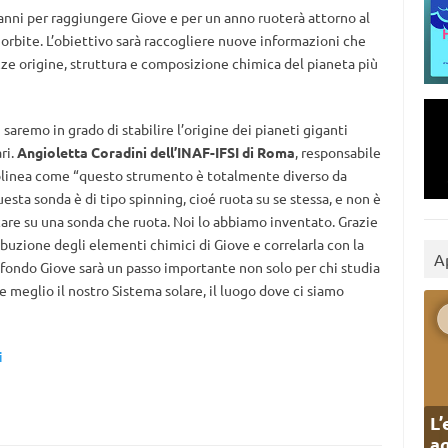
nni per raggiungere Giove e per un anno ruoterà attorno al
orbite. L’obiettivo sarà raccogliere nuove informazioni che
ze origine, struttura e composizione chimica del pianeta più
saremo in grado di stabilire l’origine dei pianeti giganti
ri.
Angioletta Coradini dell’INAF-IFSI di Roma
, responsabile
tolinea come “questo strumento è totalmente diverso da
sta sonda è di tipo spinning, cioé ruota su se stessa, e non è
care su una sonda che ruota. Noi lo abbiamo inventato. Grazie
ibuzione degli elementi chimici di Giove e correlarla con la
A
 fondo Giove sarà un passo importante non solo per chi studia
e meglio il nostro Sistema solare, il luogo dove ci siamo
i
L’
ag