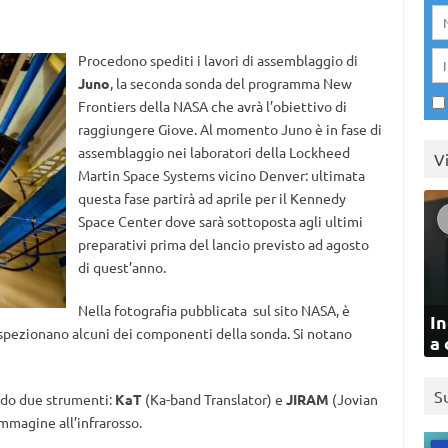
Procedono spediti i lavori di assemblaggio di
Juno
, la seconda sonda del programma New
Frontiers della NASA che avrà l’obiettivo di
raggiungere Giove. Al momento Juno è in fase di
assemblaggio nei laboratori della Lockheed
V
Martin Space Systems vicino Denver: ultimata
questa fase partirà ad aprile per il Kennedy
Space Center dove sarà sottoposta agli ultimi
preparativi prima del lancio previsto ad agosto
di quest’anno.
Nella fotografia pubblicata sul sito NASA, è
In
 ispezionano alcuni dei componenti della sonda. Si notano
a 
S
endo due strumenti:
KaT
(Ka-band Translator) e
JIRAM
(Jovian
mmagine all’infrarosso.