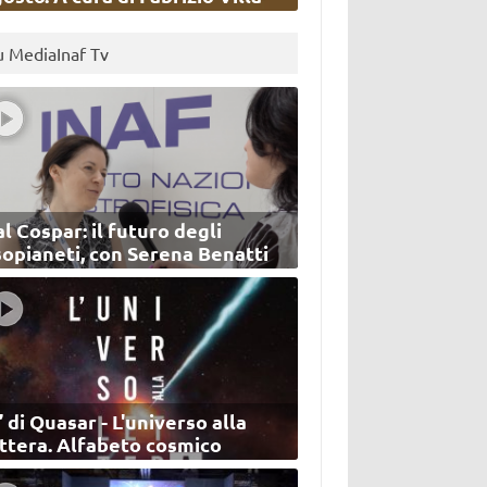
u MediaInaf Tv
l Cospar: il futuro degli
sopianeti, con Serena Benatti
’ di Quasar - L'universo alla
ettera. Alfabeto cosmico