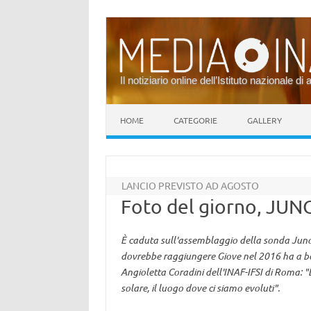
Il notiziario online dell’Istituto nazionale di 
Vai al contenuto
HOME
CATEGORIE
GALLERY
LANCIO PREVISTO AD AGOSTO
Foto del giorno, JUN
È caduta sull'assemblaggio della sonda Juno 
dovrebbe raggiungere Giove nel 2016 ha a bor
Angioletta Coradini dell'INAF-IFSI di Roma: "
solare, il luogo dove ci siamo evoluti".