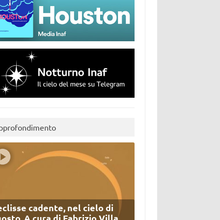
pprofondimento
eclisse cadente, nel cielo di
osto. A cura di Fabrizio Villa