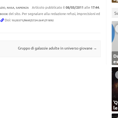
,
,
Articolo pubblicato il
08/03/2011
alle
17:44
.
AZIO
NASA
SAPIENZA
S
del sito. Per segnalare alla redazione refusi, imprecisioni ed
EBOOK
.
Doi:
10.20371/INAF/2724-2641/11892
Gruppo di galassie adulte in universo giovane
→
Da
e
‘Q
l