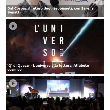
Dal Cospar: il futuro degli esopianeti, con Serena
Benatti
‘Q’ di Quasar - L'universo alla lettera. Alfabeto
cosmico