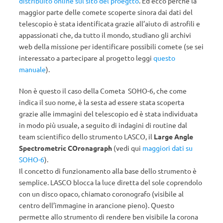
distribuito online sul sito del proegtto
. Ed ecco perché la
maggior parte delle comete scoperte sinora dai dati del
telescopio è stata identificata grazie all’aiuto di astrofili e
appassionati che, da tutto il mondo, studiano gli archivi
web della missione per identificare possibili comete (se sei
interessato a partecipare al progetto leggi
questo
manuale
).
Non è questo il caso della Cometa SOHO-6, che come
indica il suo nome, è la sesta ad essere stata scoperta
grazie alle immagini del telescopio ed è stata individuata
in modo più usuale, a seguito di indagini di routine dal
team scientifico dello strumento LASCO, il
Large Angle
Spectrometric COronagraph
(vedi qui
maggiori dati su
SOHO-6
).
Il concetto di funzionamento alla base dello strumento è
semplice. LASCO blocca la luce diretta del sole coprendolo
con un disco opaco, chiamato coronografo (visibile al
centro dell’immagine in arancione pieno). Questo
permette allo strumento di rendere ben visibile la corona