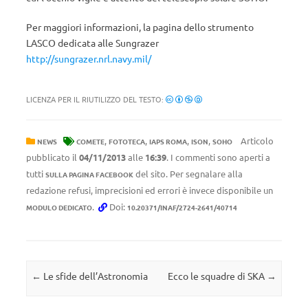
Per maggiori informazioni, la pagina dello strumento
LASCO dedicata alle Sungrazer
http://sungrazer.nrl.navy.mil/
LICENZA PER IL RIUTILIZZO DEL TESTO:
,
,
,
,
Articolo
NEWS
COMETE
FOTOTECA
IAPS ROMA
ISON
SOHO
pubblicato il
04/11/2013
alle
16:39
. I commenti sono aperti a
tutti
del sito. Per segnalare alla
SULLA PAGINA FACEBOOK
redazione refusi, imprecisioni ed errori è invece disponibile un
.
Doi:
MODULO DEDICATO
10.20371/INAF/2724-2641/40714
Navigazione articolo
←
Le sfide dell’Astronomia
Ecco le squadre di SKA
→