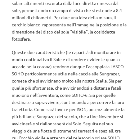
solare altrimenti oscurata dalla luce diretta emessa dal
sole, permettendo un campo di vista che si estende a 8.4
milioni di chilometri. Per dare una idea della misura, il
cerchio bianco rappresenta nell’immagine la posizione e la
dimensione del disco del sole “visibile”, la cosiddetta
fotosfera.
Queste due caratteristiche (le capacità di monitorare in
modo continuativo il Sole e di rendere evidente quanto
accade nella corona) rendono dunque l’accoppiata LASCO –
SOHO particolarmente utile nella caccia alle Sungrazer,
comete che si avvicinano molto alla nostra Stella. Sia per
quelle più sfortunate, che avvicinandosi a distanze fatali
muoiono nell’avventura, come SOHO-6. Sia per quelle
destinate a sopravvivere, continuando a percorrere la loro
traiettoria. Come sarà invece per ISON, potenzialmente la
più brillante Sungrazer del secolo, che a fine Novembre si
avvicinerà e si riallontanerà dal Sole. Seguita nel suo
viaggio da una flotta di strumenti terrestri e spaziali, tra
cui l’occhio vigile e attento del telescopio solare SOHO.