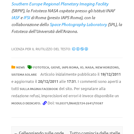
Southern Europe Regional Planetary Imaging Facility
(SRPIF), la Fototeca NASA ospitata presso gli Istituti INAF
IASF
e
IFSI
di Roma (presto IAPS Roma), con la
collaborazione dello
Space Photography Laboratory
(SPL), la
Fototeca dell’Università dell’Arizona.
LICENZA PER IL RIUTILIZZO DEL TESTO:
,
,
,
,
,
,
NEWS
FOTOTECA
GIOVE
IAPS ROMA
IO
NASA
NEW HORIZONS
Articolo inizialmente pubblicato il
19/12/2011
SISTEMA SOLARE
e aggiornato il
20/12/2011
alle
17:31
. I commenti sono aperti a
tutti
del sito. Per segnalare alla
SULLA PAGINA FACEBOOK
redazione refusi, imprecisioni ed errori è invece disponibile un
.
Doi:
MODULO DEDICATO
10.20371/INAF/2724-2641/19387
Navigazione articolo
←
Galleggiando sulle onde
Tutto comincia dalle stelle