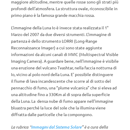
maggiore altitudine, mentre quelle rosse sono gli strati più
profondi dell’atmosfera. La struttura ovale, riconoscibile in
primo piano è la famosa grande macchia rossa.
L’immagine della Luna Io è invece stata realizzata il 1°
Marzo del 2007 da due diversi strumenti. L’immagine di
partenza è dello strumento LORRI (Long-Range
Reconnaissance Imager) a cui sono state aggiunte
informazioni da alcuni canali di MVIC (Multispectral Visible
Imaging Camera). A guardare bene, nell’immagine è visibile
una eruzione del vulcano Tvashtar, nella faccia notturna di
Io, vicino al polo nord della Luna. E’ possibile distinguere
il fiume di lava incandescente che scorre al di sotto del
pennacchio di fumo, una “plume vulcanica” che si eleva ad
una altitudine fino a 330Km al di sopra della superficie
della Luna. La densa nube di fumo appare nell’immagine
bluastra perché la luce del sole che la illumina viene
diffratta dalle particelle che la compongono.
La rubrica “
Immagini dal Sistema Solare
”
è a cura della