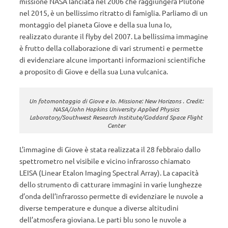
missione NASA lanciata nel 2006 che raggiungerà Plutone
nel 2015, è un bellissimo ritratto di famiglia. Parliamo di un
montaggio del pianeta Giove e della sua luna Io,
realizzato durante il flyby del 2007. La bellissima immagine
è frutto della collaborazione di vari strumenti e permette
di evidenziare alcune importanti informazioni scientifiche
a proposito di Giove e della sua Luna vulcanica.
Un fotomontaggio di Giove e Io. Missione: New Horizons . Credit:
NASA/John Hopkins University Applied Physics
Laboratory/Southwest Research Institute/Goddard Space Flight
Center
L’immagine di Giove è stata realizzata il 28 febbraio dallo
spettrometro nel visibile e vicino infrarosso chiamato
LEISA (Linear Etalon Imaging Spectral Array). La capacità
dello strumento di catturare immagini in varie lunghezze
d’onda dell’infrarosso permette di evidenziare le nuvole a
diverse temperature e dunque a diverse altitudini
dell’atmosfera gioviana. Le parti blu sono le nuvole a