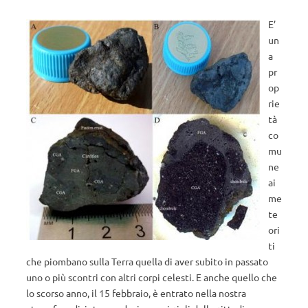
E’
un
a
pr
op
rie
tà
co
mu
ne
ai
me
te
ori
ti
che piombano sulla Terra quella di aver subito in passato
uno o più scontri con altri corpi celesti. E anche quello che
lo scorso anno, il 15 febbraio, è entrato nella nostra