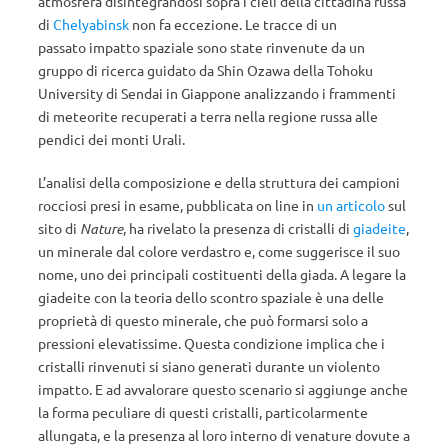
atmosfera disintegrandosi sopra i cieli della cittadina russa
di
Chelyabinsk
non fa eccezione. Le tracce di un
passato impatto spaziale sono state rinvenute da un
gruppo di ricerca guidato da Shin Ozawa della Tohoku
University di Sendai in Giappone analizzando i frammenti
di meteorite recuperati a terra nella regione russa alle
pendici dei monti Urali.
L’analisi della composizione e della struttura dei campioni
rocciosi presi in esame, pubblicata on line in
un articolo
sul
sito di
Nature
, ha rivelato la presenza di cristalli di
giadeite
,
un minerale dal colore verdastro e, come suggerisce il suo
nome, uno dei principali costituenti della giada. A legare la
giadeite con la teoria dello scontro spaziale è una delle
proprietà di questo minerale, che può formarsi solo a
pressioni elevatissime. Questa condizione implica che i
cristalli rinvenuti si siano generati durante un violento
impatto. E ad avvalorare questo scenario si aggiunge anche
la forma peculiare di questi cristalli, particolarmente
allungata, e la presenza al loro interno di venature dovute a