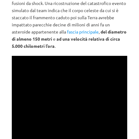
fusioni da shock. Una ricostruzione del catastrofico evento
simulato dal team indica che il corpo celeste da cui si è
staccato il frammento caduto poi sulla Terra avrebbe
impattato parecchie decine di milioni di anni fa un
asteroide appartenente alla
fascia principale
,
del diametro
di almeno 150 metri
e
ad una velocità relativa di circa
5.000 chilometri l’ora
.