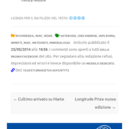
LICENZA PER IL RIUTILIZZO DEL TESTO:
,
,
,
,
,
IN EVIDENZA
INAF
NEWS
ASTEROIDI
CHELYABINSK
IAPS ROMA
,
,
,
Articolo pubblicato il
IMPATTI
INAF
METEORITI
MINERALOGIA
23/05/2014
alle
16:56
. I commenti sono aperti a tutti
SULLA
del sito. Per segnalare alla redazione refusi,
PAGINA FACEBOOK
imprecisioni ed errori è invece disponibile un
.
MODULO DEDICATO
Doi:
10.20371/INAF/2724-2641/47772
Navigazione articolo
←
L’ultimo arrivato su Marte
Longitude Prize nuova
edizione
→