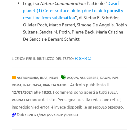
Leggi su
Nature Communications
l’articolo “
Dwarf
planet (1) Ceres surface bluing due to high porosity
resulting from sublimation
”, di Stefan E. Schröder,
Olivier Poch, Marco Ferrari, Simone De Angelis, Robin
Sultana, Sandra M. Potin, Pierre Beck, Maria Cristina
De Sanctis e Bernard Schmitt
LICENZA PER IL RIUTILIZZO DEL TESTO:
,
,
,
,
,
,
ASTRONOMIA
INAF
NEWS
ACQUA
ASI
CERERE
DAWN
IAPS
,
,
,
Articolo pubblicato il
ROMA
INAF
NASA
PIANETA NANO
12/01/2021
alle
18:53
. I commenti sono aperti a tutti
SULLA
del sito. Per segnalare alla redazione refusi,
PAGINA FACEBOOK
imprecisioni ed errori è invece disponibile un
.
MODULO DEDICATO
Doi:
10.20371/INAF/2724-2641/1701864