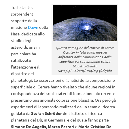
Tra le tante,
sorprendenti
scoperte della
missione
Dawn
della
Nasa, dedicata allo
studio degli
asteroidi, una in
Questa immagine del cratere di Cerere
Occator in falsi colori mostra
particolare ha
differenze nella composizione della
catalizzato
superficie e il suo anomalo colore
bluastro.Crediti:
l’attenzione e il
Nasa/Jpl-Caltech/Ucla/Mps/Dlr/Ida
dibattito dei
planetologi. Le osservazioni e l’analisi della composizione
superficiale di Cerere hanno rivelato che alcune regioni in
corrispondenza dei suoi crateri di formazione più recente
presentano una anomala colorazione bluastra. Ora però gli
esperimenti di laboratorio realizzati da un team di ricerca
guidato da
Stefan Schröder
dell’Istituto di ricerca
planetaria del Dlr, in Germania, e del quale fanno parte
Simone De Angelis, Marco Ferrari
e
Maria Cristina De