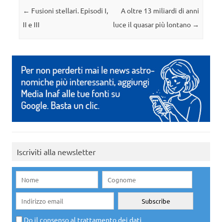
Navigazione articolo
←
Fusioni stellari. Episodi I,
A oltre 13 miliardi di anni
II e III
luce il quasar più lontano
→
Iscriviti alla newsletter
Do il consenso al trattamento dei dati