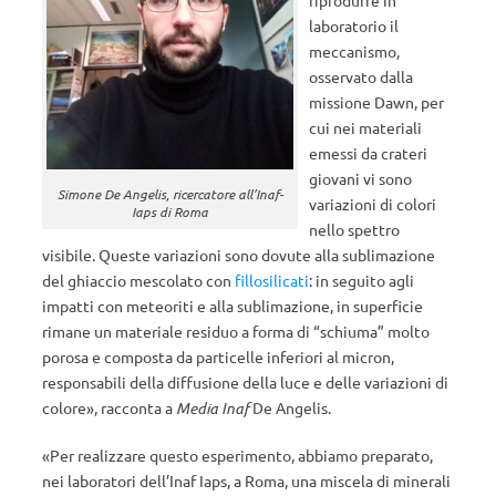
riprodurre in
laboratorio il
meccanismo,
osservato dalla
missione Dawn, per
cui nei materiali
emessi da crateri
giovani vi sono
Simone De Angelis, ricercatore all’Inaf-
variazioni di colori
Iaps di Roma
nello spettro
visibile. Queste variazioni sono dovute alla sublimazione
del ghiaccio mescolato con
fillosilicati
: in seguito agli
impatti con meteoriti e alla sublimazione, in superficie
rimane un materiale residuo a forma di “schiuma” molto
porosa e composta da particelle inferiori al micron,
responsabili della diffusione della luce e delle variazioni di
colore», racconta a
Media Inaf
De Angelis.
«Per realizzare questo esperimento, abbiamo preparato,
nei laboratori dell’Inaf Iaps, a Roma, una miscela di minerali