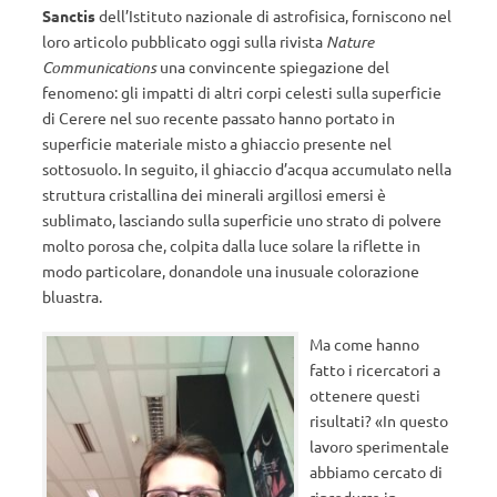
Sanctis
dell’Istituto nazionale di astrofisica, forniscono nel
loro articolo pubblicato oggi sulla rivista
Nature
Communications
una convincente spiegazione del
fenomeno: gli impatti di altri corpi celesti sulla superficie
di Cerere nel suo recente passato hanno portato in
superficie materiale misto a ghiaccio presente nel
sottosuolo. In seguito, il ghiaccio d’acqua accumulato nella
struttura cristallina dei minerali argillosi emersi è
sublimato, lasciando sulla superficie uno strato di polvere
molto porosa che, colpita dalla luce solare la riflette in
modo particolare, donandole una inusuale colorazione
bluastra.
Ma come hanno
fatto i ricercatori a
ottenere questi
risultati? «In questo
lavoro sperimentale
abbiamo cercato di