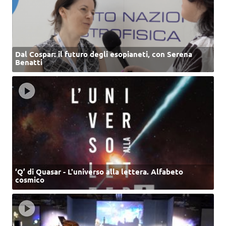
Dal Cospar: il futuro degli esopianeti, con Serena
Benatti
‘Q’ di Quasar - L'universo alla lettera. Alfabeto
cosmico