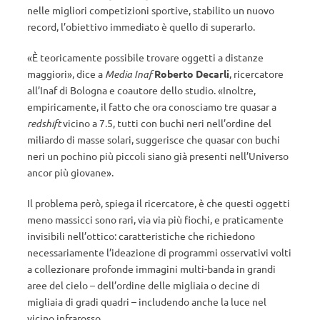
nelle migliori competizioni sportive, stabilito un nuovo
record, l’obiettivo immediato è quello di superarlo.
«È teoricamente possibile trovare oggetti a distanze
maggiori», dice a
Media Inaf
Roberto Decarli
, ricercatore
all’Inaf di Bologna e coautore dello studio. «Inoltre,
empiricamente, il fatto che ora conosciamo tre quasar a
redshift
vicino a 7.5, tutti con buchi neri nell’ordine del
miliardo di masse solari, suggerisce che quasar con buchi
neri un pochino più piccoli siano già presenti nell’Universo
ancor più giovane».
Il problema però, spiega il ricercatore, è che questi oggetti
meno massicci sono rari, via via più fiochi, e praticamente
invisibili nell’ottico: caratteristiche che richiedono
necessariamente l’ideazione di programmi osservativi volti
a collezionare profonde immagini multi-banda in grandi
aree del cielo – dell’ordine delle migliaia o decine di
migliaia di gradi quadri – includendo anche la luce nel
vicino infrarosso.