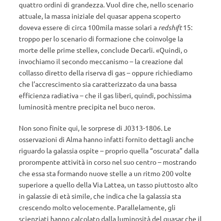
quattro ordini di grandezza. Vuol dire che, nello scenario
attuale, la massa iniziale del quasar appena scoperto
doveva essere di circa 100mila masse solari a
redshift
15:
troppo per lo scenario di formazione che coinvolge la
morte delle prime stelle», conclude Decarli. «Quindi, o
invochiamo il secondo meccanismo – la creazione dal
collasso diretto della riserva di gas – oppure richiediamo
che l’accrescimento sia caratterizzato da una bassa
efficienza radiativa – che il gas liberi, quindi, pochissima
luminosità mentre precipita nel buco nero».
Non sono finite qui, le sorprese di J0313-1806. Le
osservazioni di Alma hanno infatti fornito dettagli anche
riguardo la galassia ospite – proprio quella “oscurata” dalla
prorompente attività in corso nel suo centro – mostrando
che essa sta formando nuove stelle a un ritmo 200 volte
superiore a quello della Via Lattea, un tasso piuttosto alto
in galassie di età simile, che indica che la galassia sta
crescendo molto velocemente. Parallelamente, gli
scienziati hanno calcolato dalla luminosità del quasar che il