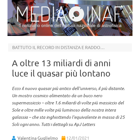
Il notiziario online dell’Istituto nazionale di astrofisica
Vai al contenuto
BATTUTO IL RECORD IN DISTANZA E RADDOPPIATA LA MASSA DEL BUCO NERO CENTRALE
A oltre 13 miliardi di anni
luce il quasar più lontano
Ecco il nuovo quasar più antico dell’universo, il più distante.
Un mostro cosmico alimentato da un buco nero
supermassiccio – oltre 1.6 miliardi di volte più massiccio del
Sole e oltre mille volte più luminoso della nostra intera
galassia – che sta inghiottendo l’equivalente in massa di 25
Soli ogni anno. Tutti i dettagli su ApJ Letters
Valentina Guglielmo
12/01/2021