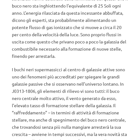
buco nero sta inghiottendo l’equivalente di 25 Soli ogni
anno. L’energia rilasciata da questa incessante abbuffata,
dicono gli esperti, sta probabilmente alimentando un
potente flusso di gas ionizzato che si muove a circa il 20
per cento della velocità della luce. Sono proprio flussi in
uscita come questo che privano poco a poco la galassia del
combustibile necessario alla formazione di nuove stelle,
finendo per arrestarla.
I buchi neri supermassicci al centro di galassie attive sono
uno dei fenomeni più accreditati per spiegare le grandi
galassie passive che si osservano nell’universo lontano. In
J0313-1806, gli elementi di rilievo vi sono tutti: il buco
nero centrale molto attivo, il vento generato da esso,
l’elevato tasso di formazione stellare della galassia. Il
“raffreddamento” – in termini di attività di formazione
stellare, ma anche di spegnimento del buco nero centrale,
che trovandosi senza più nulla mangiare arresterà la sua
crescita – avviene in tempi successivi, ma la vera novità sta