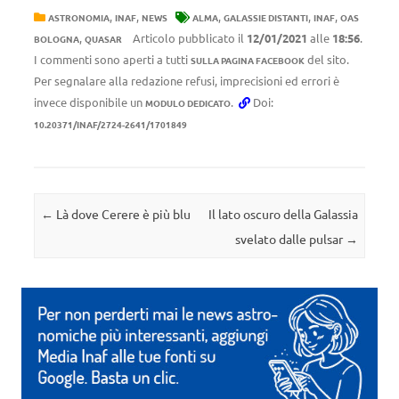
,
,
,
,
,
ASTRONOMIA
INAF
NEWS
ALMA
GALASSIE DISTANTI
INAF
OAS
,
Articolo pubblicato il
12/01/2021
alle
18:56
.
BOLOGNA
QUASAR
I commenti sono aperti a tutti
del sito.
SULLA PAGINA FACEBOOK
Per segnalare alla redazione refusi, imprecisioni ed errori è
invece disponibile un
.
Doi:
MODULO DEDICATO
10.20371/INAF/2724-2641/1701849
Navigazione articolo
←
Là dove Cerere è più blu
Il lato oscuro della Galassia
svelato dalle pulsar
→