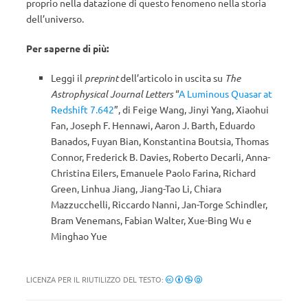
proprio nella datazione di questo fenomeno nella storia
dell’universo.
Per saperne di più:
Leggi il
preprint
dell’articolo in uscita su
The
Astrophysical Journal Letters
“
A Luminous Quasar at
Redshift 7.642
”, di Feige Wang, Jinyi Yang, Xiaohui
Fan, Joseph F. Hennawi, Aaron J. Barth, Eduardo
Banados, Fuyan Bian, Konstantina Boutsia, Thomas
Connor, Frederick B. Davies, Roberto Decarli, Anna-
Christina Eilers, Emanuele Paolo Farina, Richard
Green, Linhua Jiang, Jiang-Tao Li, Chiara
Mazzucchelli, Riccardo Nanni, Jan-Torge Schindler,
Bram Venemans, Fabian Walter, Xue-Bing Wu e
Minghao Yue
LICENZA PER IL RIUTILIZZO DEL TESTO: