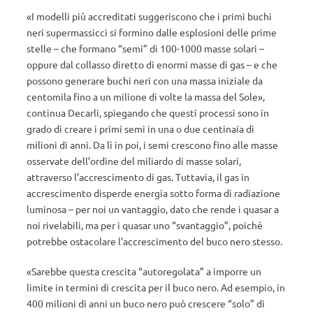
«I modelli più accreditati suggeriscono che i primi buchi
neri supermassicci si formino dalle esplosioni delle prime
stelle – che formano “semi” di 100-1000 masse solari –
oppure dal collasso diretto di enormi masse di gas – e che
possono generare buchi neri con una massa iniziale da
centomila fino a un milione di volte la massa del Sole»,
continua Decarli, spiegando che questi processi sono in
grado di creare i primi semi in una o due centinaia di
milioni di anni. Da lì in poi, i semi crescono fino alle masse
osservate dell’ordine del miliardo di masse solari,
attraverso l’accrescimento di gas. Tuttavia, il gas in
accrescimento disperde energia sotto forma di radiazione
luminosa – per noi un vantaggio, dato che rende i quasar a
noi rivelabili, ma per i quasar uno “svantaggio”, poiché
potrebbe ostacolare l’accrescimento del buco nero stesso.
«Sarebbe questa crescita “autoregolata” a imporre un
limite in termini di crescita per il buco nero. Ad esempio, in
400 milioni di anni un buco nero può crescere “solo” di