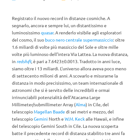
Registrato il nuovo record in distanze cosmiche. A
segnarlo, ancora e sempre lui, un distantissimo e
luminosissimo
quasar
. A renderlo visibile agli esploratori
del cosmo, il suo
buco nero centrale supermassiccio
: oltre
1.6 miliardi di volte più massiccio del Sole e oltre mille
volte più luminoso dell’intera Via Lattea. La nuova distanza,
in
redshift
, è pari a 7.6423±0.0013. Tradotto in anni luce,
siamo oltre i 13 miliardi. L’universo allora aveva poco meno
di settecento milioni di anni. A scovarlo e misurarne la
distanza in modo precisissimo, un team internazionale di
astronomi che si è servito delle incredibili e ormai
irrinunciabili potenzialità dell’Atacama Large
Millimeter/submillimeter Array (
Alma
) in Cile, del
telescopio
Magellan Baade
di sei metri e mezzo, del
telescopio
Gemini
North e
W.M. Keck
alle Hawaii, e infine
del telescopio Gemini South in Cile. La nuova scoperta
batte il precedente record di distanza stabilito tre anni fa