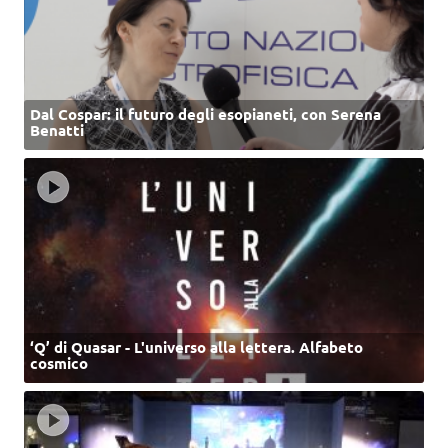
Dal Cospar: il futuro degli esopianeti, con Serena
Benatti
‘Q’ di Quasar - L'universo alla lettera. Alfabeto
cosmico