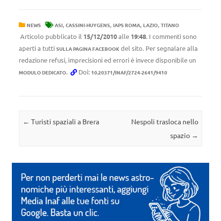
,
,
,
,
NEWS
ASI
CASSINI-HUYGENS
IAPS ROMA
LAZIO
TITANO
Articolo pubblicato il
15/12/2010
alle
19:48
. I commenti sono
aperti a tutti
del sito. Per segnalare alla
SULLA PAGINA FACEBOOK
redazione refusi, imprecisioni ed errori è invece disponibile un
.
Doi:
MODULO DEDICATO
10.20371/INAF/2724-2641/9410
Navigazione articolo
←
Turisti spaziali a Brera
Nespoli trasloca nello
spazio
→