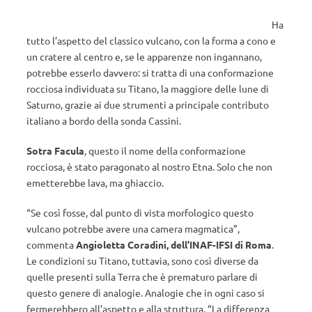
Ha
tutto l’aspetto del classico vulcano, con la forma a cono e
un cratere al centro e, se le apparenze non ingannano,
potrebbe esserlo davvero: si tratta di una conformazione
rocciosa individuata su Titano, la maggiore delle lune di
Saturno, grazie ai due strumenti a principale contributo
italiano a bordo della sonda Cassini.
Sotra Facula
, questo il nome della conformazione
rocciosa, è stato paragonato al nostro Etna. Solo che non
emetterebbe lava, ma ghiaccio.
“Se così fosse, dal punto di vista morfologico questo
vulcano potrebbe avere una camera magmatica”,
commenta
Angioletta Coradini, dell’INAF-IFSI di Roma
.
Le condizioni su Titano, tuttavia, sono così diverse da
quelle presenti sulla Terra che è prematuro parlare di
questo genere di analogie. Analogie che in ogni caso si
fermerebbero all’aspetto e alla struttura. “La differenza