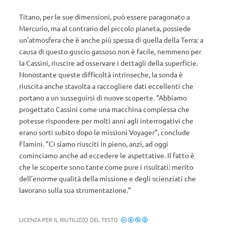
Titano, per le sue dimensioni, può essere paragonato a
Mercurio, ma al contrario del piccolo pianeta, possiede
un’atmosfera che è anche più spessa di quella della Terra: a
causa di questo guscio gassoso non è facile, nemmeno per
la Cassini, riuscire ad osservare i dettagli della superficie.
Nonostante queste difficoltà intrinseche, la sonda è
riuscita anche stavolta a raccogliere dati eccellenti che
portano a un susseguirsi di nuove scoperte. “Abbiamo
progettato Cassini come una macchina complessa che
potesse rispondere per molti anni agli interrogativi che
erano sorti subito dopo le missioni Voyager”, conclude
Flamini. “Ci siamo riusciti in pieno, anzi, ad oggi
cominciamo anche ad eccedere le aspettative. Il fatto è
che le scoperte sono tante come pure i risultati: merito
dell’enorme qualità della missione e degli scienziati che
lavorano sulla sua strumentazione.”
LICENZA PER IL RIUTILIZZO DEL TESTO: