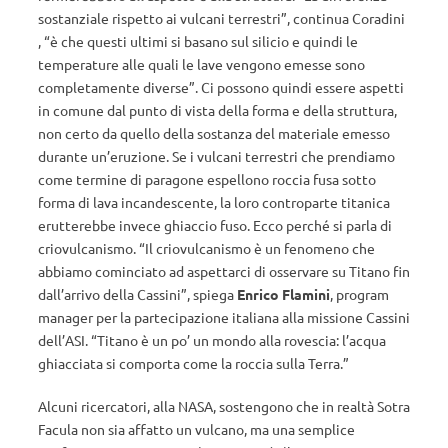
sostanziale rispetto ai vulcani terrestri”, continua Coradini
, “è che questi ultimi si basano sul silicio e quindi le
temperature alle quali le lave vengono emesse sono
completamente diverse”. Ci possono quindi essere aspetti
in comune dal punto di vista della forma e della struttura,
non certo da quello della sostanza del materiale emesso
durante un’eruzione. Se i vulcani terrestri che prendiamo
come termine di paragone espellono roccia fusa sotto
forma di lava incandescente, la loro controparte titanica
erutterebbe invece ghiaccio fuso. Ecco perché si parla di
criovulcanismo. “Il criovulcanismo è un fenomeno che
abbiamo cominciato ad aspettarci di osservare su Titano fin
dall’arrivo della Cassini”, spiega
Enrico Flamini
, program
manager per la partecipazione italiana alla missione Cassini
dell’ASI. “Titano è un po’ un mondo alla rovescia: l’acqua
ghiacciata si comporta come la roccia sulla Terra.”
Alcuni ricercatori, alla NASA, sostengono che in realtà Sotra
Facula non sia affatto un vulcano, ma una semplice