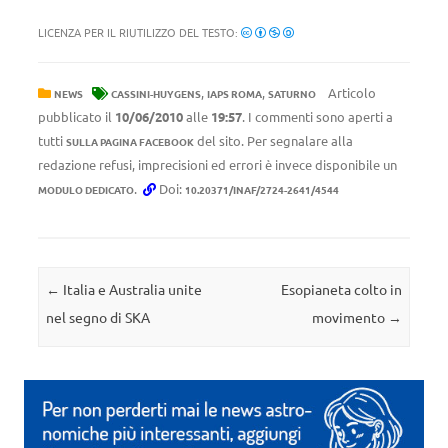
LICENZA PER IL RIUTILIZZO DEL TESTO:
,
,
Articolo
NEWS
CASSINI-HUYGENS
IAPS ROMA
SATURNO
pubblicato il
10/06/2010
alle
19:57
. I commenti sono aperti a
tutti
del sito. Per segnalare alla
SULLA PAGINA FACEBOOK
redazione refusi, imprecisioni ed errori è invece disponibile un
.
Doi:
MODULO DEDICATO
10.20371/INAF/2724-2641/4544
Navigazione articolo
←
Italia e Australia unite
Esopianeta colto in
nel segno di SKA
movimento
→