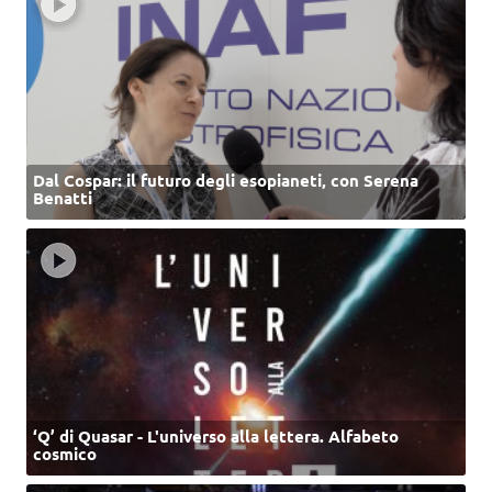
Dal Cospar: il futuro degli esopianeti, con Serena
Benatti
‘Q’ di Quasar - L'universo alla lettera. Alfabeto
cosmico