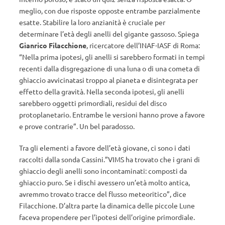
meglio, con due risposte opposte entrambe parzialmente
esatte. Stabilire la loro anzianità è cruciale per
determinare l’età degli anelli del gigante gassoso. Spiega
Gianrico Filacchione
, ricercatore dell’INAF-IASF di Roma:
“Nella prima ipotesi, gli anelli si sarebbero formati in tempi
recenti dalla disgregazione di una luna o di una cometa di
ghiaccio avvicinatasi troppo al pianeta e disintegrata per
effetto della gravità. Nella seconda ipotesi, gli anelli
sarebbero oggetti primordiali, residui del disco
protoplanetario. Entrambe le versioni hanno prove a favore
e prove contrarie”. Un bel paradosso.
Tra gli elementi a favore dell’età giovane, ci sono i dati
raccolti dalla sonda Cassini.”VIMS ha trovato che i grani di
ghiaccio degli anelli sono incontaminati: composti da
ghiaccio puro. Se i dischi avessero un’età molto antica,
avremmo trovato tracce del flusso meteoritico”, dice
Filacchione. D’altra parte la dinamica delle piccole Lune
faceva propendere per l’ipotesi dell’origine primordiale.