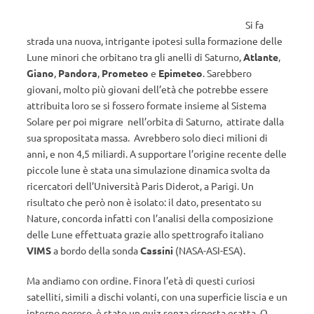
Si fa
strada una nuova, intrigante ipotesi sulla formazione delle
Lune minori che orbitano tra gli anelli di Saturno,
Atlante
,
Giano
,
Pandora
,
Prometeo
e
Epimeteo
. Sarebbero
giovani, molto più giovani dell’età che potrebbe essere
attribuita loro se si fossero formate insieme al Sistema
Solare per poi migrare nell’orbita di Saturno, attirate dalla
sua spropositata massa. Avrebbero solo dieci milioni di
anni, e non 4,5 miliardi. A supportare l’origine recente delle
piccole lune è stata una simulazione dinamica svolta da
ricercatori dell’Università Paris Diderot, a Parigi. Un
risultato che però non è isolato: il dato, presentato su
Nature, concorda infatti con l’analisi della composizione
delle Lune effettuata grazie allo spettrografo italiano
VIMS
a bordo della sonda
Cassini
(NASA-ASI-ESA).
Ma andiamo con ordine. Finora l’età di questi curiosi
satelliti, simili a dischi volanti, con una superficie liscia e un
interno poroso, è stato un quiz senza risposta esatta. O