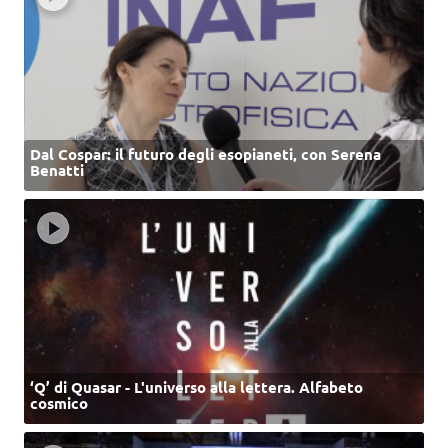
Dal Cospar: il futuro degli esopianeti, con Serena
Benatti
‘Q’ di Quasar - L'universo alla lettera. Alfabeto
cosmico