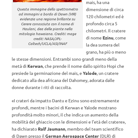
mais, ha una
dimensione di circa
Questa immagine dello spettrometro
ad immagini a bordo di Dawn (VIR)
120 chilometri ed è
evidenzia una regione brillante su
profondo circa 5
Cerere conosciuta con il nome di
Haulani, dea delle piante nella
chilometri. Il cratere
mitologia hawaiana. Crediti: mage
di nome
Ezinu
, come
credit: NASA/JPL-
Caltech/UCLA/ASI/INAF
la dea sumera del
grano, ha più o meno
le stesse dimensioni. Entrambi sono grandi meno della
metà di
Kerwan
, che prende il nome dallo spirito Hopi che
presiede la germinazione del mais, e
Yalode
, un cratere
dedicato alla dea africana del Dahomey, adorata dalle
donne durante i riti di raccolta.
«I crateri da impatto Dantu e Ezinu sono estremamente
profondi, mentre i bacini di Kerwan e Yalode mostrano
profondità molto minori, il che indica un aumento della
mobilità del ghiaccio con le dimensioni e l’età del cratere»,
ha dichiarato
Ralf Jaumann
, membro del team scientifico
di Dawn presso il
German Aerospace Center
(DLR) di