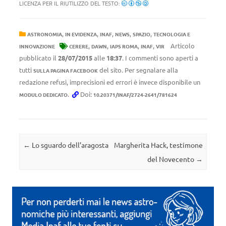
LICENZA PER IL RIUTILIZZO DEL TESTO:
,
,
,
,
,
ASTRONOMIA
IN EVIDENZA
INAF
NEWS
SPAZIO
TECNOLOGIA E
,
,
,
,
Articolo
INNOVAZIONE
CERERE
DAWN
IAPS ROMA
INAF
VIR
pubblicato il
28/07/2015
alle
18:37
. I commenti sono aperti a
tutti
del sito. Per segnalare alla
SULLA PAGINA FACEBOOK
redazione refusi, imprecisioni ed errori è invece disponibile un
.
Doi:
MODULO DEDICATO
10.20371/INAF/2724-2641/781624
Navigazione articolo
←
Lo sguardo dell’aragosta
Margherita Hack, testimone
del Novecento
→