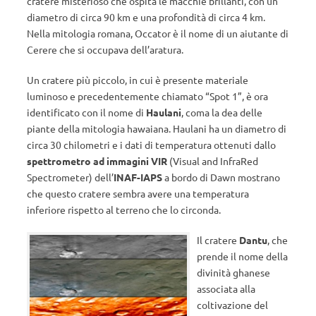
cratere misterioso che ospita le macchie brillanti, con un
diametro di circa 90 km e una profondità di circa 4 km.
Nella mitologia romana, Occator è il nome di un aiutante di
Cerere che si occupava dell’aratura.
Un cratere più piccolo, in cui è presente materiale
luminoso e precedentemente chiamato “Spot 1”, è ora
identificato con il nome di
Haulani
, coma la dea delle
piante della mitologia hawaiana. Haulani ha un diametro di
circa 30 chilometri e i dati di temperatura ottenuti dallo
spettrometro ad immagini VIR
(Visual and InfraRed
Spectrometer) dell’
INAF-IAPS
a bordo di Dawn mostrano
che questo cratere sembra avere una temperatura
inferiore rispetto al terreno che lo circonda.
Il cratere
Dantu
, che
prende il nome della
divinità ghanese
associata alla
coltivazione del