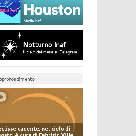
pprofondimento
eclisse cadente, nel cielo di
osto. A cura di Fabrizio Villa