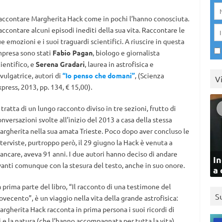
accontare Margherita Hack come in pochi l’hanno conosciuta.
ccontare alcuni episodi inediti della sua vita. Raccontare le
e emozioni e i suoi traguardi scientifici. A riuscire in questa
mpresa sono stati
Fabio Pagan
, biologo e giornalista
ientifico, e
Serena Gradari
, laurea in astrofisica e
vulgatrice, autori di
“Io penso che domani”
, (Scienza
V
press, 2013, pp. 134, € 15,00).
 tratta di un lungo racconto diviso in tre sezioni, frutto di
nversazioni svolte all’inizio del 2013 a casa della stessa
argherita nella sua amata Trieste. Poco dopo aver concluso le
terviste, purtroppo però, il 29 giugno la Hack è venuta a
ancare, aveva 91 anni. I due autori hanno deciso di andare
In
vanti comunque con la stesura del testo, anche in suo onore.
a 
 prima parte del libro, “Il racconto di una testimone del
S
vecento”, è un viaggio nella vita della grande astrofisica:
argherita Hack racconta in prima persona i suoi ricordi di
i e la natura (che l’hanno accompagnata per tutta la vita),