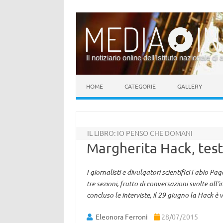
Il notiziario online dell’Istituto nazionale di 
Vai al contenuto
HOME
CATEGORIE
GALLERY
IL LIBRO: IO PENSO CHE DOMANI
Margherita Hack, tes
I giornalisti e divulgatori scientifici Fabio P
tre sezioni, frutto di conversazioni svolte all
concluso le interviste, il 29 giugno la Hack 
Eleonora Ferroni
28/07/2015