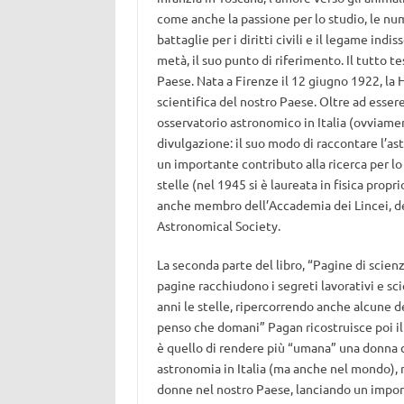
come anche la passione per lo studio, le nume
battaglie per i diritti civili e il legame ind
metà, il suo punto di riferimento. Il tutto 
Paese. Nata a Firenze il 12 giugno 1922, la 
scientifica del nostro Paese. Oltre ad esser
osservatorio astronomico in Italia (ovviamen
divulgazione: il suo modo di raccontare l’as
un importante contributo alla ricerca per lo 
stelle (nel 1945 si è laureata in fisica propri
anche membro dell’Accademia dei Lincei, de
Astronomical Society.
La seconda parte del libro, “Pagine di scienz
pagine racchiudono i segreti lavorativi e sc
anni le stelle, ripercorrendo anche alcune de
penso che domani” Pagan ricostruisce poi il 
è quello di rendere più “umana” una donna 
astronomia in Italia (ma anche nel mondo), m
donne nel nostro Paese, lanciando un import