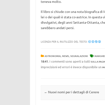
teneva molto.
Il libro si chiude con una nota biografica di 
lei o dei quali è stata co-autrice. In questa 
divulgativi, degli anni Settanta-Ottanta, che
sarebbero andati persi.
LICENZA PER IL RIUTILIZZO DEL TESTO:
,
,
ASTRONOMIA
NEWS
SEGNALAZIONI
MARGHER
18:41
. I commenti sono aperti a tutti
SULLA PAGI
imprecisioni ed errori è invece disponibile un
M
Navigazione articolo
←
Nuovi nomi per i dettagli di Cerere