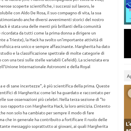
rose scoperte scientifiche, i successi sul lavoro, le
issolubile con Aldo De Rosa, il suo compagno di vita, la sua
testimoniando anche diversi avvenimenti storici del nostro
Hack è stata una delle menti più brillanti della comunità
e ricordata da tutti come la prima donna a dirigere un
te a Trieste), la Hack ha svolto un’importante attività di
trofisica era unico e sempre affascinante. Margherita ha dato
studio e la classificazione spettrale di molte categorie di
o con una tesi sulle stelle variabili Cefeidi). La scienziata era
ll’Unione Internazionale Astronomi e della Royal
A
a e di sane incertezze”, è più scientifica della prima. Queste
ientifici di Margherita: come lei ha guardato e raccontato per
lle sue osservazioni più celebri. Nella terza sezione di “Io
suo rapporto con Margherita Hack, la loro amicizia. L’intento
che non solo ha cambiato per sempre il modo di fare
a che in generale ha contribuito a fortificare il ruolo delle
L’
ante messaggio soprattutto ai giovani, ai quali Margherita
ag