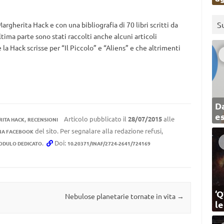
S
Margherita Hack e con una bibliografia di 70 libri scritti da
ultima parte sono stati raccolti anche alcuni articoli
 la Hack scrisse per “Il Piccolo” e “Aliens” e che altrimenti
Da
e
,
Articolo pubblicato il
28/07/2015
alle
ITA HACK
RECENSIONI
del sito. Per segnalare alla redazione refusi,
NA FACEBOOK
.
Doi:
ODULO DEDICATO
10.20371/INAF/2724-2641/724169
‘Q
Nebulose planetarie tornate in vita
→
l