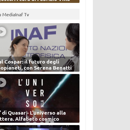
u MediaInaf Tv
l Cospar: il futuro degli
sopianeti, con Serena Benatti
’ di Quasar - L'universo alla
ettera. Alfabeto cosmico