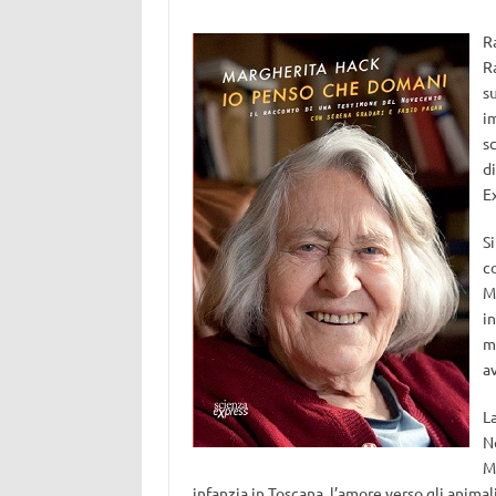
R
Ra
su
i
sc
di
Ex
Si
co
M
in
m
a
La
No
M
infanzia in Toscana, l’amore verso gli animal