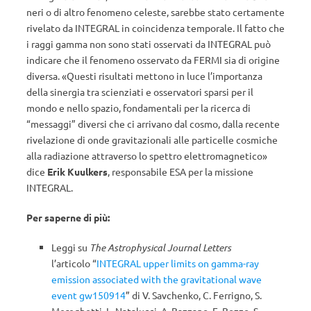
neri o di altro fenomeno celeste, sarebbe stato certamente
rivelato da INTEGRAL in coincidenza temporale. Il fatto che
i raggi gamma non sono stati osservati da INTEGRAL può
indicare che il fenomeno osservato da FERMI sia di origine
diversa. «Questi risultati mettono in luce l’importanza
della sinergia tra scienziati e osservatori sparsi per il
mondo e nello spazio, fondamentali per la ricerca di
“messaggi” diversi che ci arrivano dal cosmo, dalla recente
rivelazione di onde gravitazionali alle particelle cosmiche
alla radiazione attraverso lo spettro elettromagnetico»
dice
Erik Kuulkers
, responsabile ESA per la missione
INTEGRAL.
Per saperne di più:
Leggi su
The Astrophysical Journal Letters
l’articolo “
INTEGRAL upper limits on gamma-ray
emission associated with the gravitational wave
event gw150914
” di V. Savchenko, C. Ferrigno, S.