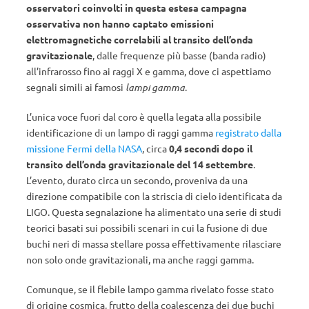
osservatori coinvolti in questa estesa campagna
osservativa non hanno captato emissioni
elettromagnetiche correlabili al transito dell’onda
gravitazionale
, dalle frequenze più basse (banda radio)
all’infrarosso fino ai raggi X e gamma, dove ci aspettiamo
segnali simili ai famosi
lampi gamma
.
L’unica voce fuori dal coro è quella legata alla possibile
identificazione di un lampo di raggi gamma
registrato dalla
missione Fermi della NASA
, circa
0,4 secondi dopo il
transito dell’onda gravitazionale del 14 settembre
.
L’evento, durato circa un secondo, proveniva da una
direzione compatibile con la striscia di cielo identificata da
LIGO. Questa segnalazione ha alimentato una serie di studi
teorici basati sui possibili scenari in cui la fusione di due
buchi neri di massa stellare possa effettivamente rilasciare
non solo onde gravitazionali, ma anche raggi gamma.
Comunque, se il flebile lampo gamma rivelato fosse stato
di origine cosmica, frutto della coalescenza dei due buchi