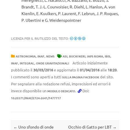
Mereghetti, L. Natalucci, A. Bazzano, E. Bozzo, S.
Brandt, T. J.-L. Courvoisier, R. Diehl, L. Hanlon, A. von
Kienlin, E. Kuulkers, P. Laurent, F. Lebrun, J. P. Roques,
P. Ubertini e G. Weidenspointner
LICENZA PER IL RIUTILIZZO DEL TESTO:
,
,
,
,
,
,
ASTRONOMIA
INAF
NEWS
ASI
BUCHI NERI
IAPS ROMA
IBIS
,
,
Articolo inizialmente
INAF
INTEGRAL
ONDE GRAVITAZIONALI
pubblicato il
30/03/2016
e aggiornato il
01/04/2016
alle
18:20
.
I commenti sono aperti a tutti
del sito.
SULLA PAGINA FACEBOOK
Per segnalare alla redazione refusi, imprecisioni ed errori è
invece disponibile un
.
Doi:
MODULO DEDICATO
10.20371/INAF/2724-2641/1477717
Navigazione articolo
←
Uno sfondo di onde
Occhio di Gatto per LBT
→