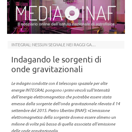
Il notiziario online dell’Istituto nazionale di astrofisica
Vai al contenuto
INTEGRAL: NESSUN SEGNALE NEI RAGGI GAMMA
Indagando le sorgenti di
onde gravitazionali
Le indagini condotte con il telescopio spaziale per alte
energie INTEGRAL pongono i primi vincoli sull'intensità
dell'energia elettromagnetica che potrebbe essere stata
emessa dalla sorgente dell'onda gravitazionale rilevata il 14
settembre del 2015. Pietro Ubertini (INAF): «L’emissione
elettromagnetica della sorgente doveva essere almeno un
milione di volte più bassa di quella associata all’emissione
delle onde gravitazionali»