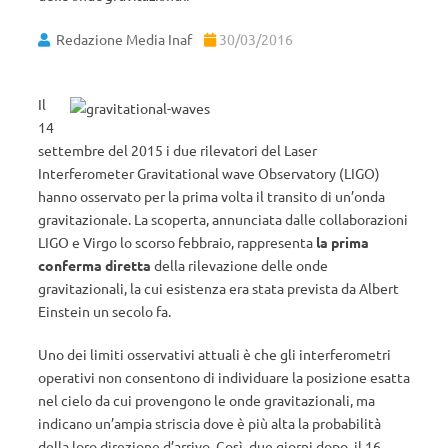
Redazione Media Inaf
30/03/2016
Il
14
settembre del 2015 i due rilevatori del Laser
Interferometer Gravitational wave Observatory (LIGO)
hanno osservato per la prima volta il transito di un’onda
gravitazionale. La scoperta, annunciata dalle collaborazioni
LIGO e Virgo lo scorso febbraio, rappresenta
la prima
conferma diretta
della rilevazione delle onde
gravitazionali, la cui esistenza era stata prevista da Albert
Einstein un secolo fa.
Uno dei limiti osservativi attuali è che gli interferometri
operativi non consentono di individuare la posizione esatta
nel cielo da cui provengono le onde gravitazionali, ma
indicano un’ampia striscia dove è più alta la probabilità
della loro direzione d’arrivo. Così, due giorni dopo, il 16