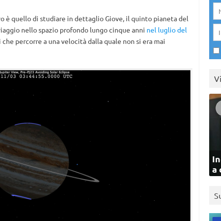
vo è quello di studiare in dettaglio Giove, il quinto pianeta del
viaggio nello spazio profondo lungo cinque anni
nel luglio del
i che percorre a una velocità dalla quale non si era mai
V
In
a 
S