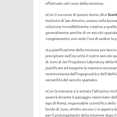
effettuato nel corso della missione.
«Con il successo di questo
burn
», dice
Scott
Institute di San Antonio, «siamo sulla buona
soluzione incredibilmente creativa a quella
generalmente amiche di un veicolo spaziale 
congelamento, non vedo l’ora di vedere la p
«La pianificazione della missione pre-lanci
precipitare nell’oscurità il nostro veicolo s
di Juno al Jet Propulsion Laboratory della N
pianificare ed eseguire la manovra necessar
testimonianza dell’ingegnosità e dell’abilit
versatilità del veicolo spaziale».
«Con la manovra si è evitato l’altissimo risch
avverrà durante il passaggio ravvicinato del
Iaps di Roma, responsabile scientifico dell
bordo di Juno, «
Molto ancora ci si aspetta da
per il prolungamento della missione dopo il