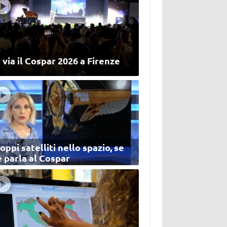
 via il Cospar 2026 a Firenze
oppi satelliti nello spazio, se
 parla al Cospar