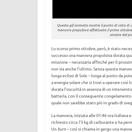
Questa gif animata mostra il punto di vista di 
manovra propulsiva effettuata il primo ottobre sco
sinistra del p
Lo scorso primo ottobre, però, è stato necess
successo una manovra propulsiva durata quas
missione – necessaria affinché per il pross
non sia anche l’ultimo. Senza questa manova
lunga eclissi di Sole – lunga al punto da pot
a energia solare che si trovi a operare così 
durata l’oscurità in assenza di un interven
batteria, con il conseguente congelamento d
quale non sarebbe stato più in grado di svegl
La manovra, iniziata alle 01:46 ora italiana 
richiesto circa 73 kg di carburante e ha per
Un
burn
– così si chiama in gergo una manovr