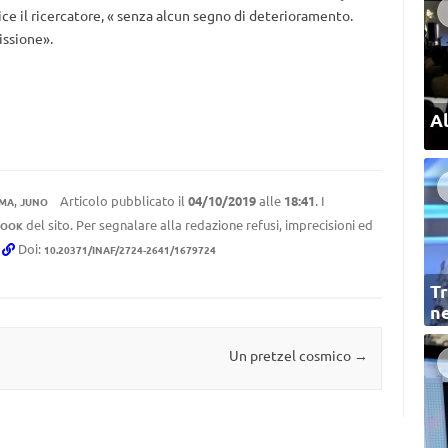
ce il ricercatore, « senza alcun segno di deterioramento.
issione».
Al
,
Articolo pubblicato il
04/10/2019
alle
18:41
. I
OMA
JUNO
del sito. Per segnalare alla redazione refusi, imprecisioni ed
BOOK
.
Doi:
10.20371/INAF/2724-2641/1679724
Tr
ne
Un pretzel cosmico
→