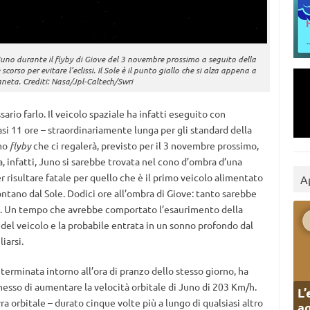
Juno durante il flyby di Giove del 3 novembre prossimo a seguito della
rso per evitare l’eclissi. Il Sole è il punto giallo che si alza appena a
ianeta. Crediti: Nasa/Jpl-Caltech/Swri
ario farlo. Il veicolo spaziale ha infatti eseguito con
i 11 ore – straordinariamente lunga per gli standard della
imo
flyby
che ci regalerà, previsto per il 3 novembre prossimo,
, infatti, Juno si sarebbe trovata nel cono d’ombra d’una
er risultare fatale per quello che è il primo veicolo alimentato
A
lontano dal Sole. Dodici ore all’ombra di Giove: tanto sarebbe
to. Un tempo che avrebbe comportato l’esaurimento della
el veicolo e la probabile entrata in un sonno profondo dal
iarsi.
e terminata intorno all’ora di pranzo dello stesso giorno, ha
messo di aumentare la velocità orbitale di Juno di 203 Km/h.
L’
a orbitale – durato cinque volte più a lungo di qualsiasi altro
ag