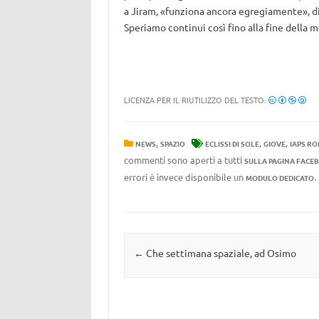
a Jiram, «funziona ancora egregiamente», di
Speriamo continui così fino alla fine della m
LICENZA PER IL RIUTILIZZO DEL TESTO:
,
,
,
NEWS
SPAZIO
ECLISSI DI SOLE
GIOVE
IAPS R
commenti sono aperti a tutti
SULLA PAGINA FACE
errori è invece disponibile un
MODULO DEDICATO
Navigazione articolo
←
Che settimana spaziale, ad Osimo