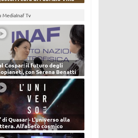
u MediaInaf Tv
l Cospar: il futuro degli
sopianeti, con Serena Benatti
’ di Quasar - L'universo alla
ettera. Alfabeto cosmico