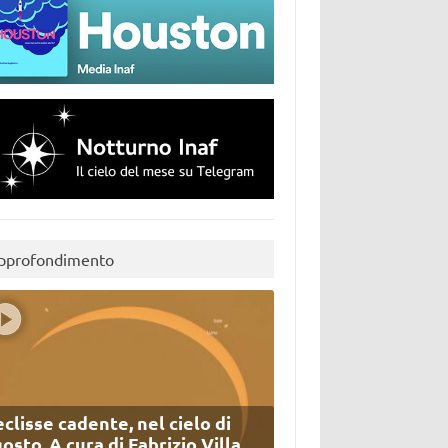
pprofondimento
eclisse cadente, nel cielo di
osto. A cura di Fabrizio Villa