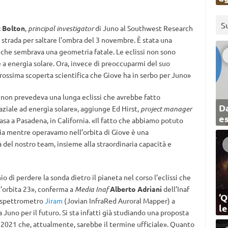
S
 Bolton
,
principal investigator
di Juno al Southwest Research
 strada per saltare l’ombra del 3 novembre. È
stata una
 che sembrava una geometria fatale. Le eclissi non sono
a energia solare. Ora, invece di preoccuparmi del suo
rossima scoperta scientifica che Giove ha in serbo per Juno»
o non prevedeva una lunga eclissi che avrebbe fatto
Da
paziale ad energia solare», aggiunge Ed Hirst,
project manager
e
asa a Pasadena, in California. «Il fatto che abbiamo potuto
ia mentre operavamo nell’orbita di Giove è una
à del nostro team, insieme alla straordinaria capacità e
io di perdere la sonda dietro il pianeta nel corso l’eclissi che
l’orbita 23», conferma a
Media Inaf
Alberto Adriani
dell’Inaf
‘Q
o spettrometro
Jiram
(Jovian InfraRed Auroral Mapper) a
l
 Juno per il futuro. Si sta infatti già studiando una proposta
 2021 che, attualmente, sarebbe il termine ufficiale». Quanto