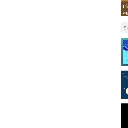
L’
ag
S