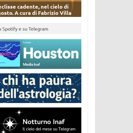
eclisse cadente, nel cielo di
osto. A cura di Fabrizio Villa
u Spotify e su Telegram