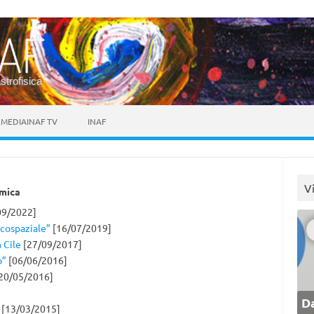
astrofisica
MEDIAINAF TV
INAF
V
omica
09/2022]
icospaziale”
[16/07/2019]
 Cile
[27/09/2017]
o”
[06/06/2016]
20/05/2016]
Da
[13/03/2015]