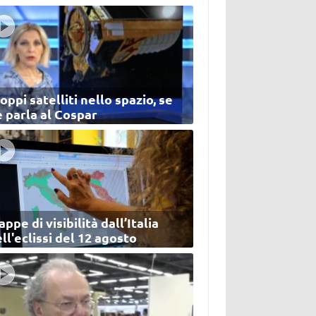
oppi satelliti nello spazio, se
 parla al Cospar
ppe di visibilità dall’Italia
ll'eclissi del 12 agosto