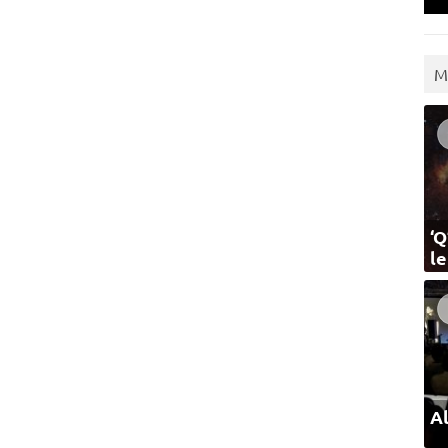
M
‘Q
l
Al