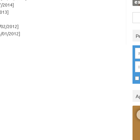
e
7/2014]
013]
Rice
per:
/02/2012]
/01/2012]
P
A