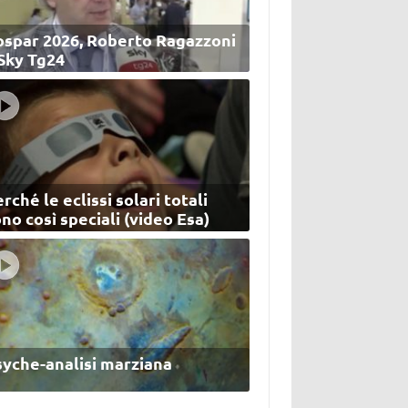
ospar 2026, Roberto Ragazzoni
 Sky Tg24
rché le eclissi solari totali
no così speciali (video Esa)
syche-analisi marziana