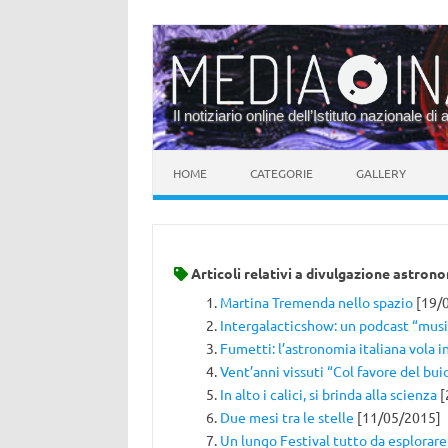
Il notiziario online dell’Istituto nazionale di 
Vai al contenuto
HOME
CATEGORIE
GALLERY
Articoli relativi a
divulgazione astron
Martina Tremenda nello spazio
[19/
Intergalacticshow: un podcast “mus
Fumetti: l’astronomia italiana vola in
Vent’anni vissuti “Col favore del bui
In alto i calici, si brinda alla scienza
[
Due mesi tra le stelle
[11/05/2015]
Un lungo Festival tutto da esplorare