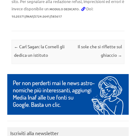
sito. Per segnalare alla redazione refusi, imprecisioni ed errori è
invece disponibile un
.
Doi:
MODULO DEDICATO
10.20371/INAF/2724-2641/585617
Navigazione articolo
←
Carl Sagan: la Cornell gli
Il sole che si riflette sul
dedica un istituto
ghiaccio
→
Iscriviti alla newsletter