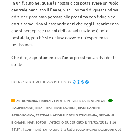
in un futuro nel quale la nostra città potrà avere un ruolo
centrale per tutto il Paese, visti i numeri di questa prima
edizione possiamo pensare alla prossima con fiducia ed
entusiasmo. Non vi nascondo anzi che oggi il sentimento
che si percepisce tra noi dell’organizzazione è po’ di
nostalgia, perché si è chiusa davvero un’esperienza
bellissima».
Che dire, appuntamento all’anno prossimo…a riveder le
stelle!
LICENZA PER IL RIUTILIZZO DEL TESTO:
,
,
,
,
,
ASTRONOMIA
EDUINAF
EVENTI
IN EVIDENZA
INAF
NEWS
,
,
CAMPOBASSO
DIDATTICA E DIVULGAZIONE
DIVULGAZIONE
,
,
ASTRONOMICA
FESTIVAL NAZIONALE DELL'ASTRONOMIA
GIOVANNI
,
,
Articolo pubblicato il
11/05/2015
alle
BIGNAMI
INAF
SOFOS
17:51
. I commenti sono aperti a tutti
del
SULLA PAGINA FACEBOOK