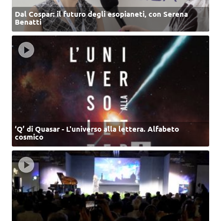
Dal Cospar: il futuro degli esopianeti, con Serena
Benatti
‘Q’ di Quasar - L'universo alla lettera. Alfabeto
cosmico