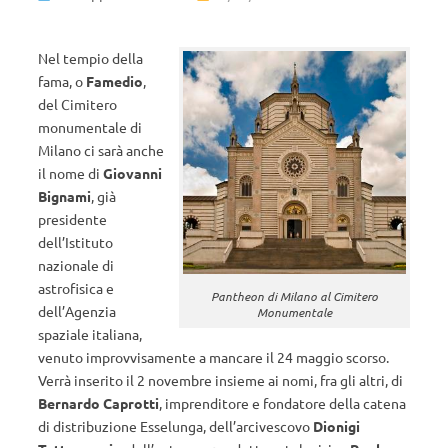
Nel tempio della
fama, o
Famedio
,
del Cimitero
monumentale di
Milano ci sarà anche
il nome di
Giovanni
Bignami
, già
presidente
dell’Istituto
nazionale di
astrofisica e
Pantheon di Milano al Cimitero
dell’Agenzia
Monumentale
spaziale italiana,
venuto improvvisamente a mancare il 24 maggio scorso.
Verrà inserito il 2 novembre insieme ai nomi, fra gli altri, di
Bernardo Caprotti
, imprenditore e fondatore della catena
di distribuzione Esselunga, dell’arcivescovo
Dionigi