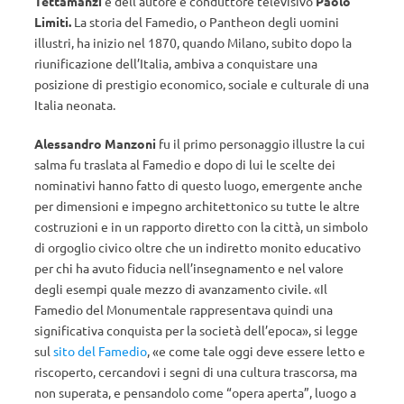
Tettamanzi
e dell’autore e conduttore televisivo
Paolo
Limiti.
La storia del Famedio, o Pantheon degli uomini
illustri, ha inizio nel 1870, quando Milano, subito dopo la
riunificazione dell’Italia, ambiva a conquistare una
posizione di prestigio economico, sociale e culturale di una
Italia neonata.
Alessandro Manzoni
fu il primo personaggio illustre la cui
salma fu traslata al Famedio e dopo di lui le scelte dei
nominativi hanno fatto di questo luogo, emergente anche
per dimensioni e impegno architettonico su tutte le altre
costruzioni e in un rapporto diretto con la città, un simbolo
di orgoglio civico oltre che un indiretto monito educativo
per chi ha avuto fiducia nell’insegnamento e nel valore
degli esempi quale mezzo di avanzamento civile. «Il
Famedio del Monumentale rappresentava quindi una
significativa conquista per la società dell’epoca», si legge
sul
sito del Famedio
, «e come tale oggi deve essere letto e
riscoperto, cercandovi i segni di una cultura trascorsa, ma
non superata, e pensandolo come “opera aperta”, luogo a