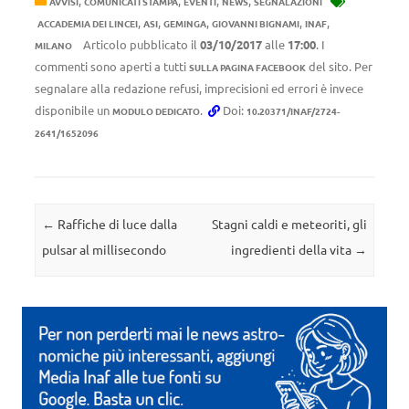
,
,
,
,
AVVISI
COMUNICATI STAMPA
EVENTI
NEWS
SEGNALAZIONI
,
,
,
,
,
ACCADEMIA DEI LINCEI
ASI
GEMINGA
GIOVANNI BIGNAMI
INAF
Articolo pubblicato il
03/10/2017
alle
17:00
. I
MILANO
commenti sono aperti a tutti
del sito. Per
SULLA PAGINA FACEBOOK
segnalare alla redazione refusi, imprecisioni ed errori è invece
disponibile un
.
Doi:
MODULO DEDICATO
10.20371/INAF/2724-
2641/1652096
Navigazione articolo
←
Raffiche di luce dalla
Stagni caldi e meteoriti, gli
pulsar al millisecondo
ingredienti della vita
→