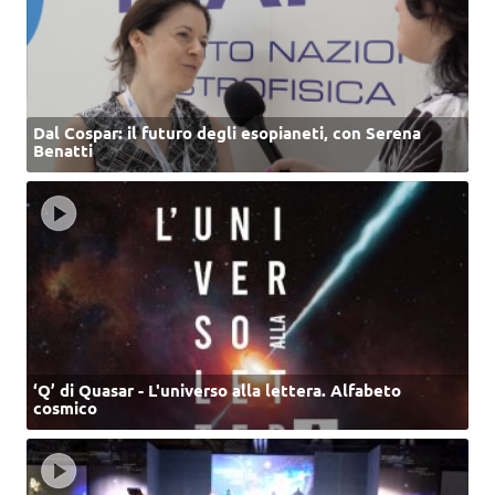
Dal Cospar: il futuro degli esopianeti, con Serena
Benatti
‘Q’ di Quasar - L'universo alla lettera. Alfabeto
cosmico