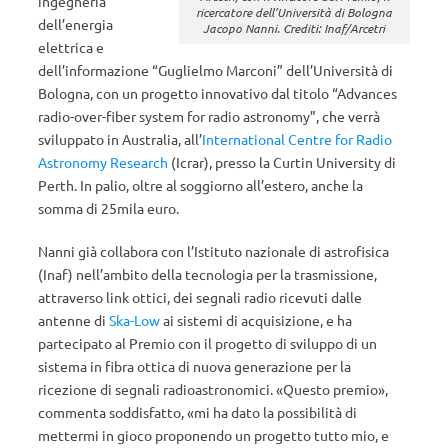
ingegneria
ricercatore dell’Università di Bologna
dell’energia
Jacopo Nanni. Crediti: Inaf/Arcetri
elettrica e
dell’informazione “Guglielmo Marconi” dell’Università di
Bologna, con un progetto innovativo dal titolo “Advances
radio-over-fiber system for radio astronomy”, che verrà
sviluppato in Australia, all’
International Centre for Radio
Astronomy Research
(Icrar), presso la Curtin University di
Perth. In palio, oltre al soggiorno all’estero, anche la
somma di 25mila euro.
Nanni già collabora con l’Istituto nazionale di astrofisica
(Inaf) nell’ambito della tecnologia per la trasmissione,
attraverso link ottici, dei segnali radio ricevuti dalle
antenne di
Ska-Low
ai sistemi di acquisizione, e ha
partecipato al Premio con il progetto di sviluppo di un
sistema in fibra ottica di nuova generazione per la
ricezione di segnali radioastronomici. «Questo premio»,
commenta soddisfatto, «mi ha dato la possibilità di
mettermi in gioco proponendo un progetto tutto mio, e