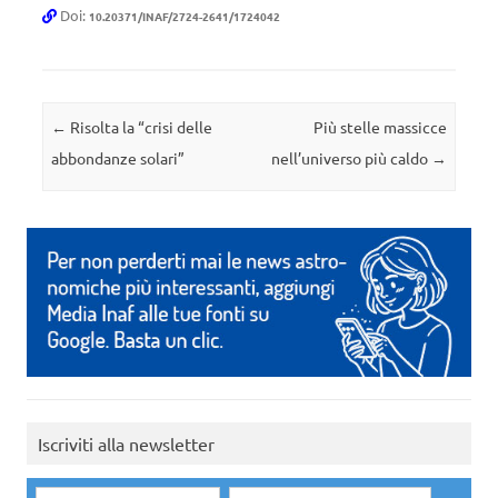
Doi:
10.20371/INAF/2724-2641/1724042
Navigazione articolo
←
Risolta la “crisi delle
Più stelle massicce
abbondanze solari”
nell’universo più caldo
→
Iscriviti alla newsletter