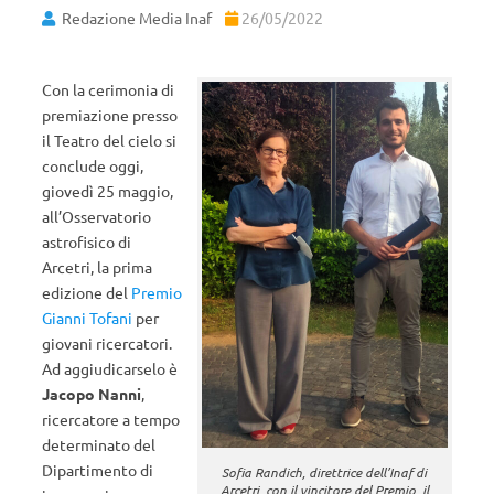
Redazione Media Inaf
26/05/2022
Con la cerimonia di
premiazione presso
il Teatro del cielo si
conclude oggi,
giovedì 25 maggio,
all’Osservatorio
astrofisico di
Arcetri, la prima
edizione del
Premio
Gianni Tofani
per
giovani ricercatori.
Ad aggiudicarselo è
Jacopo Nanni
,
ricercatore a tempo
determinato del
Dipartimento di
Sofia Randich, direttrice dell’Inaf di
Arcetri, con il vincitore del Premio, il