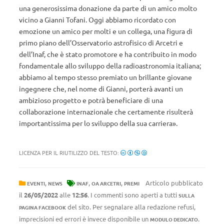
una generosissima donazione da parte di un amico molto
vicino a Gianni Tofani. Oggi abbiamo ricordato con
emozione un amico per molti e un collega, una figura di
primo piano dell’Osservatorio astrofisico di Arcetri e
dell’Inaf, che è stato promotore e ha contribuito in modo
fondamentale allo sviluppo della radioastronomia italiana;
abbiamo al tempo stesso premiato un brillante giovane
ingegnere che, nel nome di Gianni, porterà avanti un
ambizioso progetto e potrà beneficiare di una
collaborazione internazionale che certamente risulterà
importantissima per lo sviluppo della sua carriera».
LICENZA PER IL RIUTILIZZO DEL TESTO:
,
,
,
Articolo pubblicato
EVENTI
NEWS
INAF
OA ARCETRI
PREMI
il
26/05/2022
alle
12:56
. I commenti sono aperti a tutti
SULLA
del sito. Per segnalare alla redazione refusi,
PAGINA FACEBOOK
imprecisioni ed errori è invece disponibile un
.
MODULO DEDICATO