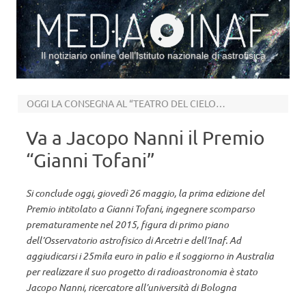
Il notiziario online dell’Istituto nazionale di astrofisica
Vai al contenuto
OGGI LA CONSEGNA AL “TEATRO DEL CIELO” DELL’INAF DI ARCETRI
Va a Jacopo Nanni il Premio
“Gianni Tofani”
Si conclude oggi, giovedì 26 maggio, la prima edizione del
Premio intitolato a Gianni Tofani, ingegnere scomparso
prematuramente nel 2015, figura di primo piano
dell’Osservatorio astrofisico di Arcetri e dell’Inaf. Ad
aggiudicarsi i 25mila euro in palio e il soggiorno in Australia
per realizzare il suo progetto di radioastronomia è stato
Jacopo Nanni, ricercatore all’università di Bologna