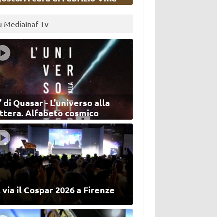
u MediaInaf Tv
’ di Quasar - L'universo alla
ettera. Alfabeto cosmico
 via il Cospar 2026 a Firenze