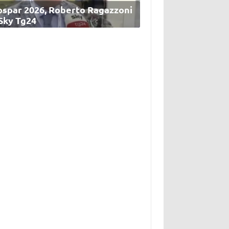
ospar 2026, Roberto Ragazzoni
 Sky Tg24