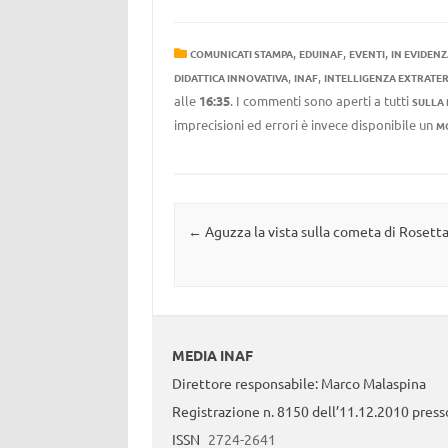
,
,
,
COMUNICATI STAMPA
EDUINAF
EVENTI
IN EVIDEN
,
,
DIDATTICA INNOVATIVA
INAF
INTELLIGENZA EXTRATE
alle
16:35
. I commenti sono aperti a tutti
SULLA
imprecisioni ed errori è invece disponibile un
M
Navigazione articolo
←
Aguzza la vista sulla cometa di Rosett
MEDIA INAF
Direttore responsabile: Marco Malaspina
Registrazione n. 8150 dell’11.12.2010 presso
ISSN
2724-2641