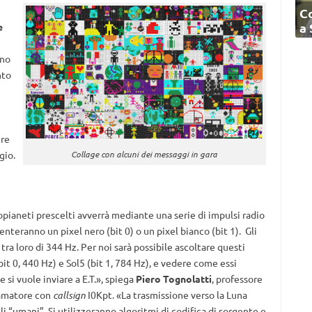
C
a
e
nno
nto
ere
gio.
Collage con alcuni dei messaggi in gara
pianeti prescelti avverrà mediante una serie di impulsi radio
nteranno un pixel nero (bit 0) o un pixel bianco (bit 1). Gli
ra loro di 344 Hz. Per noi sarà possibile ascoltare questi
t 0, 440 Hz) e Sol5 (bit 1, 784 Hz), e vedere come essi
 si vuole inviare a E.T.», spiega
Piero Tognolatti
, professore
ioamatore con
callsign
I0Kpt. «La trasmissione verso la Luna
i “umani”. Si utilizzeranno algoritmi di codifica di sorgente e