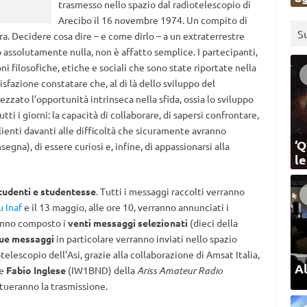
trasmesso nello spazio dal radiotelescopio di
Arecibo il 16 novembre 1974. Un compito di
S
ra. Decidere cosa dire – e come dirlo – a un extraterrestre
 assolutamente nulla, non è affatto semplice. I partecipanti,
ni filosofiche, etiche e sociali che sono state riportate nella
sfazione constatare che, al di là dello sviluppo del
zzato l’opportunità intrinseca nella sfida, ossia lo sviluppo
tti i giorni: la capacità di collaborare, di sapersi confrontare,
ilienti davanti alle difficoltà che sicuramente avranno
‘Q
egna), di essere curiosi e, infine, di appassionarsi alla
l
tudenti e studentesse
. Tutti i messaggi raccolti verranno
 Inaf
e il 13 maggio, alle ore 10, verranno annunciati i
hanno composto i
venti messaggi selezionati
(dieci della
ue messaggi
in particolare verranno inviati nello spazio
telescopio dell’Asi, grazie alla collaborazione di Amsat Italia,
Al
 e
Fabio Inglese
(IW1BND) della
Ariss Amateur Radio
ttueranno la trasmissione.