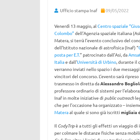
Ufficio stampa Inaf
09/05/2022
Venerdì 13 maggio, al
Centro spaziale “Giu
Colombo”
dell’Agenzia spaziale italiana (Asi
Matera, si terrà l’evento conclusivo del con
dell’Istituto nazionale di astrofisica (Inaf) “
posta per E.T.
” patrocinato dall’Asi, da
Amsa
Italia
e dall’
Università di Urbino
, durante il 
verranno inviati nello spazio i due messaggi
vincitori del concorso. L’evento sarà ripreso
trasmesso in diretta da
Alessandro Bogliol
professore ordinario di sistemi per l’elabora
Inaf in molte iniziative di
public outreach
leg
che per l’occasione ha organizzato – insiem
Matera
al quale si sono già iscritti
migliaia 
Il
CodyTrip
è a tutti gli effetti un viaggio d
per colmare le distanze fisiche senza mobil