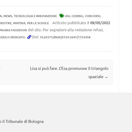
,
,
,
,
,
ZA
NEWS
TECNOLOGIA E INNOVAZIONE
ASI
CODING
CONCORSI
,
,
Articolo pubblicato il
09/05/2022
RRESTRE
MATERA
PER LE SCUOLE
del sito. Per segnalare alla redazione refusi,
 PAGINA FACEBOOK
.
Doi:
ODULO DEDICATO
10.20371/INAF/2724-2641/1723458
a
Lisa si può fare. L’Esa promuove il triangolo
spaziale
→
 il Tribunale di Bologna