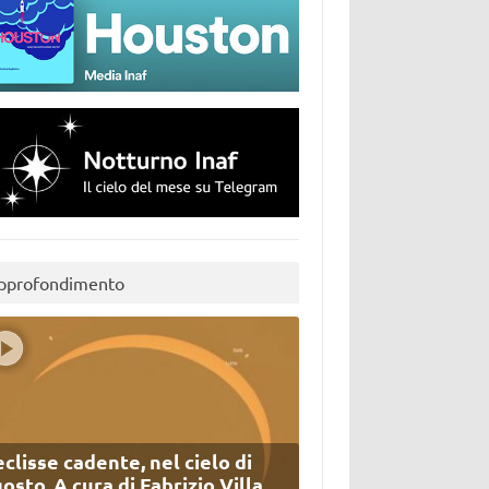
pprofondimento
eclisse cadente, nel cielo di
osto. A cura di Fabrizio Villa