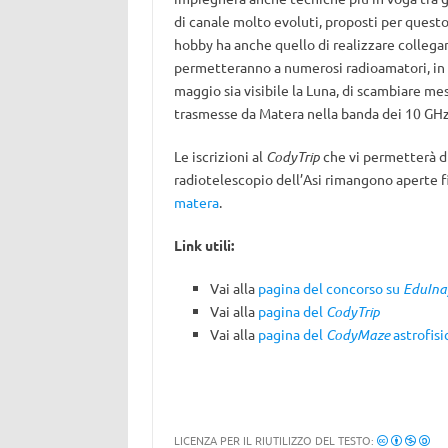
di canale molto evoluti, proposti per questo 
hobby ha anche quello di realizzare colleg
permetteranno a numerosi radioamatori, in o
maggio sia visibile la Luna, di scambiare mes
trasmesse da Matera nella banda dei 10 GHz
Le iscrizioni al
CodyTrip
che vi permetterà di
radiotelescopio dell’Asi rimangono aperte fi
matera
.
Link utili:
Vai alla
pagina del concorso su
EduIna
Vai alla
pagina del
CodyTrip
Vai alla
pagina del
CodyMaze
astrofisi
LICENZA PER IL RIUTILIZZO DEL TESTO: