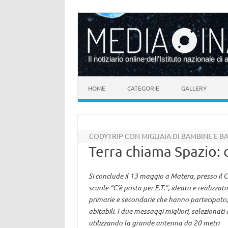
Il notiziario online dell’Istituto nazionale di 
Vai al contenuto
HOME
CATEGORIE
GALLERY
CODYTRIP CON MIGLIAIA DI BAMBINE E BA
Terra chiama Spazio: c
Si conclude il 13 maggio a Matera, presso il C
scuole “C’è posta per E.T.”, ideato e realizzato
primarie e secondarie che hanno partecipato
abitabili. I due messaggi migliori, selezionati
utilizzando la grande antenna da 20 metri