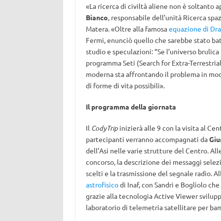
«La ricerca di civiltà aliene non è soltanto
Bianco
, responsabile dell’unità Ricerca spa
Matera. «Oltre alla famosa
equazione di Dr
Fermi, enunciò quello che sarebbe stato b
studio e speculazioni: “Se l’universo brulica
programma Seti (Search for Extra-Terrestrial
moderna sta affrontando il problema in modo 
di forme di vita possibili».
Il programma della giornata
Il
CodyTrip
inizierà alle 9 con la visita al C
partecipanti verranno accompagnati da
Giu
dell’Asi nelle varie strutture del Centro. All
concorso, la descrizione dei messaggi selez
scelti e la trasmissione del segnale radio. A
astrofisico
di Inaf, con Sandri e Bogliolo che
grazie alla tecnologia Active Viewer svilupp
laboratorio di telemetria satellitare per ba