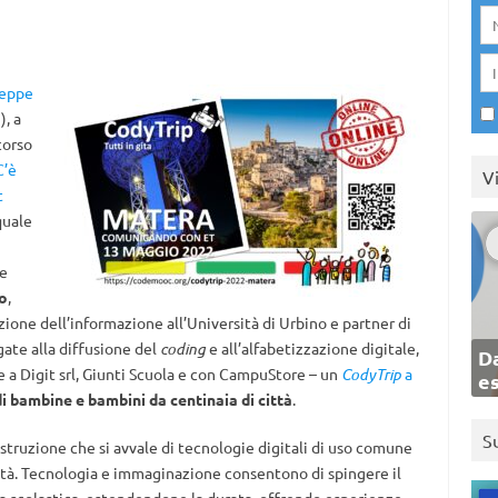
seppe
), a
corso
C’è
V
t
quale
 e
o
,
zione dell’informazione all’Università di Urbino e partner di
ate alla diffusione del
coding
e all’alfabetizzazione digitale,
Da
e a Digit srl, Giunti Scuola e con CampuStore – un
CodyTrip
a
e
di bambine e bambini da centinaia di città
.
S
i istruzione che si avvale di tecnologie digitali di uso comune
ità. Tecnologia e immaginazione consentono di spingere il