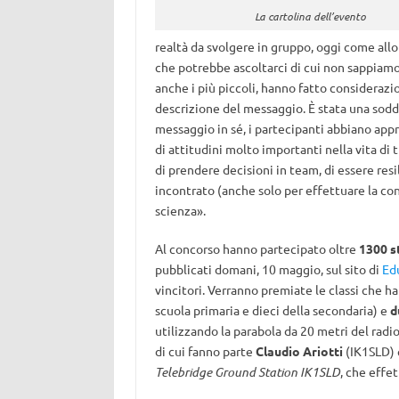
La cartolina dell’evento
realtà da svolgere in gruppo, oggi come allo
che potrebbe ascoltarci di cui non sappiamo
anche i più piccoli, hanno fatto considerazio
descrizione del messaggio. È stata una soddi
messaggio in sé, i partecipanti abbiano appre
di attitudini molto importanti nella vita di tu
di prendere decisioni in team, di essere res
incontrato (anche solo per effettuare la cons
scienza».
Al concorso hanno partecipato oltre
1300 s
pubblicati domani, 10 maggio, sul sito di
Edu
vincitori. Verranno premiate le classi che 
scuola primaria e dieci della secondaria) e
d
utilizzando la parabola da 20 metri del radio
di cui fanno parte
Claudio Ariotti
(IK1SLD)
Telebridge Ground Station IK1SLD
, che effe