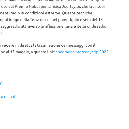
uso dal Premio Nobel per la fisica Joe Taylor, che tra i suoi
amenti radio in condizioni estreme. Queste tecniche
gni luogo della Terra da cui nel pomeriggio e sera del 13
saggi radio attraverso la riflessione lunare delle onde radio
».
 vedere in diretta la trasmissione dei messaggi con il
no al 13 maggio, a questo link:
codemooc.org/codytrip-2022-
f
co di Inaf