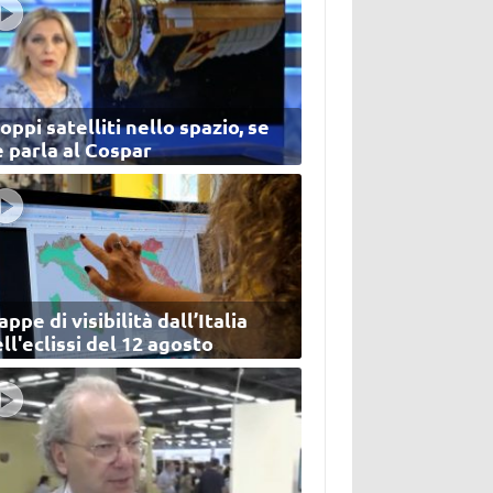
oppi satelliti nello spazio, se
 parla al Cospar
ppe di visibilità dall’Italia
ll'eclissi del 12 agosto