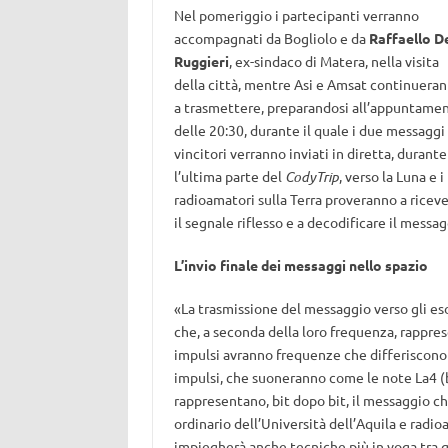
Nel pomeriggio i partecipanti verranno
accompagnati da Bogliolo e da
Raffaello D
Ruggieri
, ex-sindaco di Matera, nella visita
della città, mentre Asi e Amsat continuera
a trasmettere, preparandosi all’appuntame
delle 20:30, durante il quale i due messaggi
vincitori verranno inviati in diretta, durante
l’ultima parte del
CodyTrip
, verso la Luna e i
radioamatori sulla Terra proveranno a ricev
il segnale riflesso e a decodificare il messag
L’invio finale dei messaggi nello spazio
«La trasmissione del messaggio verso gli eso
che, a seconda della loro frequenza, rapprese
impulsi avranno frequenze che differiscono t
impulsi, che suoneranno come le note La4 (bi
rappresentano, bit dopo bit, il messaggio che
ordinario dell’Università dell’Aquila e rad
impiegherà anche tecniche più in voga tra gl