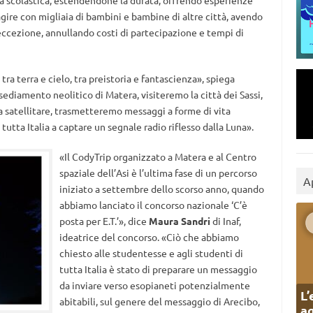
gita scolastica, estendendone la durata, offrendo esperienze
gire con migliaia di bambini e bambine di altre città, avendo
’eccezione, annullando costi di partecipazione e tempi di
tra terra e cielo, tra preistoria e fantascienza», spiega
sediamento neolitico di Matera, visiteremo la città dei Sassi,
 satellitare, trasmetteremo messaggi a forme di vita
tutta Italia a captare un segnale radio riflesso dalla Luna».
«Il CodyTrip organizzato a Matera e al Centro
spaziale dell’Asi è l’ultima fase di un percorso
A
iniziato a settembre dello scorso anno, quando
abbiamo lanciato il concorso nazionale ‘C’è
posta per E.T.’», dice
Maura Sandri
di Inaf,
ideatrice del concorso. «Ciò che abbiamo
chiesto alle studentesse e agli studenti di
tutta Italia è stato di preparare un messaggio
da inviare verso esopianeti potenzialmente
L’
abitabili, sul genere del messaggio di Arecibo,
ag