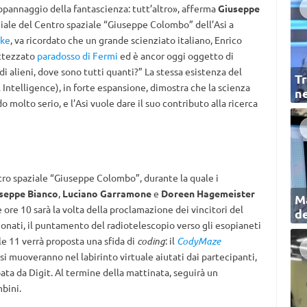
 appannaggio della fantascienza: tutt’altro», afferma
Giuseppe
ziale del Centro spaziale “Giuseppe Colombo” dell’Asi a
ake
, va ricordato che un grande scienziato italiano, Enrico
attezzato
paradosso di Fermi
ed è ancor oggi oggetto di
 di alieni, dove sono tutti quanti?” La stessa esistenza del
Tr
 Intelligence), in forte espansione, dimostra che la scienza
ne
molto serio, e l’Asi vuole dare il suo contributo alla ricerca
entro spaziale “Giuseppe Colombo”, durante la quale i
seppe Bianco
,
Luciano Garramone
e
Doreen Hagemeister
Ma
e ore 10 sarà la volta della proclamazione dei vincitori del
de
ionati, il puntamento del radiotelescopio verso gli esopianeti
lle 11 verrà proposta una sfida di
coding
: il
CodyMaze
 si muoveranno nel labirinto virtuale aiutati dai partecipanti,
ata da Digit. Al termine della mattinata, seguirà un
mbini.