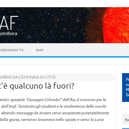
astrofisica
MEDIAINAF TV
INAF
MBINI DA CENTINAIA DI CITTÀ
’è qualcuno là fuori?
entro spaziale “Giuseppe Colombo” dell’Asi, il concorso per le
 dall’Inaf. Tantissimi gli studenti e le studentesse delle scuole
, ideando messaggi da inviare verso esopianeti potenzialmente
Is
 dalla giuria, verranno trasmessi nello spazio e verso la Luna