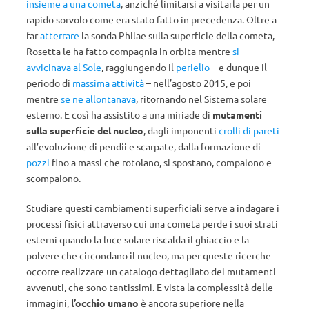
insieme a una cometa
, anziché limitarsi a visitarla per un
rapido sorvolo come era stato fatto in precedenza. Oltre a
far
atterrare
la sonda Philae sulla superficie della cometa,
Rosetta le ha fatto compagnia in orbita mentre
si
avvicinava al Sole
, raggiungendo il
perielio
– e dunque il
periodo di
massima attività
– nell’agosto 2015, e poi
mentre
se ne allontanava
, ritornando nel Sistema solare
esterno. E così ha assistito a una miriade di
mutamenti
sulla superficie del nucleo
, dagli imponenti
crolli di pareti
all’evoluzione di pendii e scarpate, dalla formazione di
pozzi
fino a massi che rotolano, si spostano, compaiono e
scompaiono.
Studiare questi cambiamenti superficiali serve a indagare i
processi fisici attraverso cui una cometa perde i suoi strati
esterni quando la luce solare riscalda il ghiaccio e la
polvere che circondano il nucleo, ma per queste ricerche
occorre realizzare un catalogo dettagliato dei mutamenti
avvenuti, che sono tantissimi. E vista la complessità delle
immagini,
l’occhio umano
è ancora superiore nella