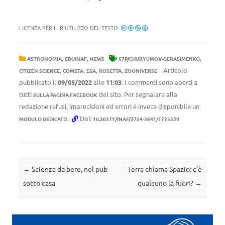
LICENZA PER IL RIUTILIZZO DEL TESTO:
,
,
,
ASTRONOMIA
EDUINAF
NEWS
67P/CHURYUMOV-GERASIMENKO
,
,
,
,
Articolo
CITIZEN SCIENCE
COMETA
ESA
ROSETTA
ZOONIVERSE
pubblicato il
09/05/2022
alle
11:03
. I commenti sono aperti a
tutti
del sito. Per segnalare alla
SULLA PAGINA FACEBOOK
redazione refusi, imprecisioni ed errori è invece disponibile un
.
Doi:
MODULO DEDICATO
10.20371/INAF/2724-2641/1723359
Navigazione articolo
←
Scienza da bere, nel pub
Terra chiama Spazio: c’è
sotto casa
qualcuno là fuori?
→