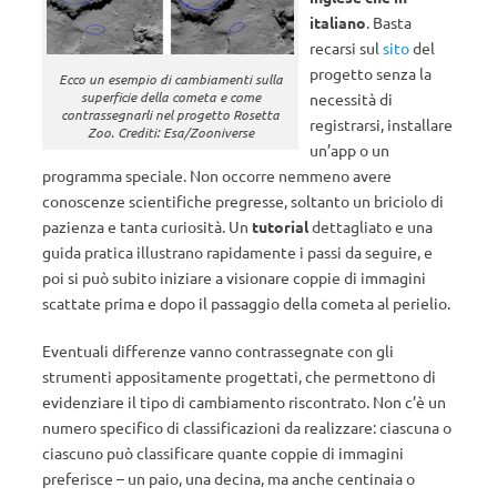
italiano
. Basta
recarsi sul
sito
del
progetto senza la
Ecco un esempio di cambiamenti sulla
superficie della cometa e come
necessità di
contrassegnarli nel progetto Rosetta
registrarsi, installare
Zoo. Crediti: Esa/Zooniverse
un’app o un
programma speciale. Non occorre nemmeno avere
conoscenze scientifiche pregresse, soltanto un briciolo di
pazienza e tanta curiosità. Un
tutorial
dettagliato e una
guida pratica illustrano rapidamente i passi da seguire, e
poi si può subito iniziare a visionare coppie di immagini
scattate prima e dopo il passaggio della cometa al perielio.
Eventuali differenze vanno contrassegnate con gli
strumenti appositamente progettati, che permettono di
evidenziare il tipo di cambiamento riscontrato. Non c’è un
numero specifico di classificazioni da realizzare: ciascuna o
ciascuno può classificare quante coppie di immagini
preferisce – un paio, una decina, ma anche centinaia o