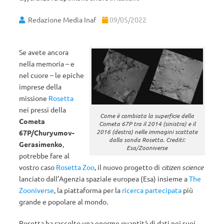
Redazione Media Inaf
09/05/2022
Se avete ancora
nella memoria – e
nel cuore – le epiche
imprese della
missione
Rosetta
nei pressi della
Come è cambiata la superficie della
Cometa
Cometa 67P tra il 2014 (sinistra) e il
2016 (destra) nelle immagini scattate
67P/Churyumov-
dalla sonda Rosetta. Crediti:
Gerasimenko
,
Esa/Zooniverse
potrebbe fare al
vostro caso
Rosetta Zoo
, il nuovo progetto di
citizen science
lanciato dall’Agenzia spaziale europea (Esa) insieme a
The
Zooniverse
, la piattaforma per la
ricerca partecipata
più
grande e popolare al mondo.
Rosetta ha raccolto una enorme quantità di dati nei suoi