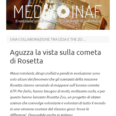
Il notiziario online dell’Istituto nazionale di astrofisica
Vai al contenuto
UNA COLLABORAZIONE TRA L’ESA E THE ZOONIVERSE
Aguzza la vista sulla cometa
di Rosetta
Massi rotolanti, dirupi crollati e pendii in evoluzione: sono
solo alcuni dei fenomeni che gli scienziati della missione
Rosetta stanno cercando di mappare sull’iconica cometa
67P. Per farlo, hanno bisogno di molti, moltissimi occhi, e per
questo hanno lanciato Rosetta Zoo, un progetto di citizen
science che coinvolge volontarie e volontari di tutto il mondo
in una versione cosmica del classico gioco ‘trova le
differenze’. Disponibile anche in italiano