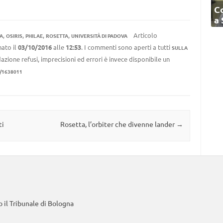
C
a
,
,
,
,
Articolo
A
OSIRIS
PHILAE
ROSETTA
UNIVERSITÀ DI PADOVA
ato il
03/10/2016
alle
12:53
. I commenti sono aperti a tutti
SULLA
azione refusi, imprecisioni ed errori è invece disponibile un
1/1638011
ti
Rosetta, l’orbiter che divenne lander
→
 il Tribunale di Bologna