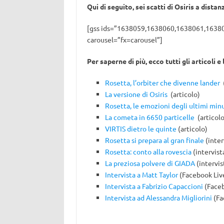
Qui di seguito, sei scatti di Osiris a dist
[gss ids=”1638059,1638060,1638061,1638
carousel=”fx=carousel”]
Per saperne di più, ecco tutti gli articoli 
Rosetta, l’orbiter che divenne lander
(
La versione di Osiris
(articolo)
Rosetta, le emozioni degli ultimi min
La cometa in 6650 particelle
(articolo
VIRTIS dietro le quinte
(articolo)
Rosetta si prepara al gran finale
(inter
Rosetta: conto alla rovescia
(intervis
La preziosa polvere di GIADA
(intervis
Intervista a Matt Taylor
(Facebook Liv
Intervista a Fabrizio Capaccioni
(Faceb
Intervista ad Alessandra Migliorini
(Fa