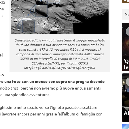
RIS
che
S
ma
Queste incredibili immagini mostrano il viaggio mozzafiato
di Philae durante il suo avvicinamento e il primo rimbalzo
sulla cometa 67P il 12 novembre il 2014. Il mosaico si
compone di una serie di immagini catturate dalla camera
el
OSIRIS in un intervallo di tempo di 30 minuti. Crediti:
‘Q
ESA/Rosetta/MPS, per il team OSIRIS
l
l
MPS/UPD/LAM/IAA/SSO/INTA/UPM/DASP/IDA
e o
rare una foto con un mouse con sopra una prugna dicendo
molto tristi perché non avremo più nuove entusiasmanti
e una splendida avventura
.
»
ghissimo nello spazio verso l’ignoto passato a scattare
Al
 lavorare ancora per anni grazie ‘all’album di famiglia con