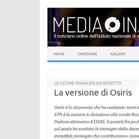
Il notiziario online dell’Istituto nazionale di 
Vai al contenuto
HOME
CATEGORIE
GALLERY
LE ULTIME IMMAGINI DA ROSETTA
La versione di Osiris
Osiris è lo strumento che ha realizzato tant
67P, è la camera in dotazione alla sonda Roset
Padova attraverso il CISAS. Si poserà fra pochi
sul quale ha scattato le immagini della disce
incredibili, immagini che contribuiranno com