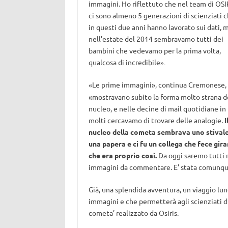
immagini. Ho riflettuto che nel team di OSI
ci sono almeno 5 generazioni di scienziati 
in questi due anni hanno lavorato sui dati, 
nell’estate del 2014 sembravamo tutti dei
bambini che vedevamo per la prima volta,
qualcosa di incredibile
».
Le prime immagini», continua Cremonese,
«
«mostravano subito la forma molto strana d
nucleo, e nelle decine di mail quotidiane in
molti cercavamo di trovare delle analogie.
I
nucleo della cometa sembrava uno stival
una papera e ci fu un collega che fece gi
che era proprio così.
Da oggi saremo tutti 
immagini da commentare. E’ stata comunqu
Già, una splendida avventura, un viaggio lun
immagini e che permetterà agli scienziati di
cometa’ realizzato da Osiris.