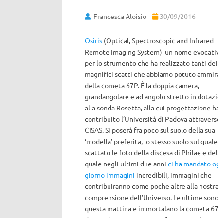
Francesca Aloisio
30/09/2016
Osiris
(Optical, Spectroscopic and Infrared
Remote Imaging System), un nome evocati
per lo strumento che ha realizzato tanti dei
magnifici scatti che abbiamo potuto ammir
della cometa 67P. È la doppia camera,
grandangolare e ad angolo stretto in dotaz
alla sonda Rosetta, alla cui progettazione h
contribuito l’Università di Padova attraverso
CISAS. Si poserà fra poco sul suolo della sua
‘modella’ preferita, lo stesso suolo sul quale
scattato le foto della discesa di Philae e del
quale negli ultimi due anni
ci ha mandato o
giorno immagini
incredibili, immagini che
contribuiranno come poche altre alla nostr
comprensione dell’Universo. Le ultime sono
questa mattina e immortalano la cometa 6