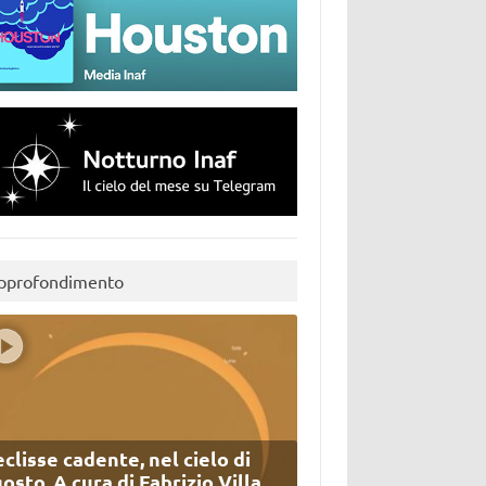
pprofondimento
eclisse cadente, nel cielo di
osto. A cura di Fabrizio Villa