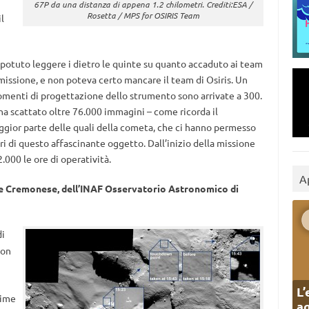
67P da una distanza di appena 1.2 chilometri. Crediti:ESA /
Rosetta / MPS for OSIRIS Team
l
o potuto leggere i dietro le quinte su quanto accaduto ai team
 missione, e non poteva certo mancare il team di Osiris. Un
menti di progettazione dello strumento sono arrivate a 300.
 ha scattato oltre 76.000 immagini – come ricorda il
ggior parte delle quali della cometa, che ci hanno permesso
ri di questo affascinante oggetto. Dall’inizio della missione
.000 le ore di operatività.
A
e Cremonese, dell’INAF Osservatorio Astronomico di
di
con
L’
rime
ag