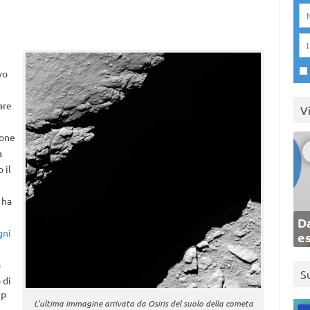
vo
are
V
ione
a
 il
 ha
Da
gni
e
a
S
 di
7P
L’ultima immagine arrivata da Osiris del suolo della cometa