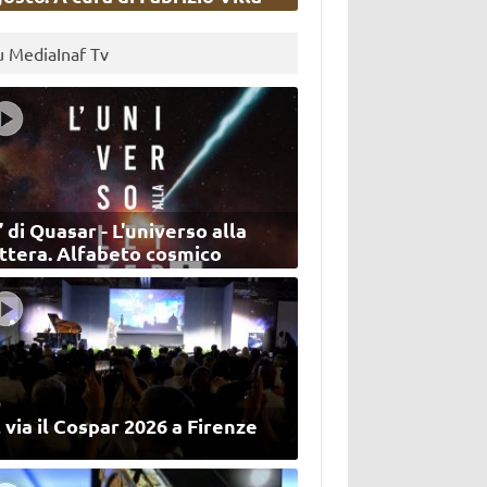
u MediaInaf Tv
’ di Quasar - L'universo alla
ettera. Alfabeto cosmico
 via il Cospar 2026 a Firenze