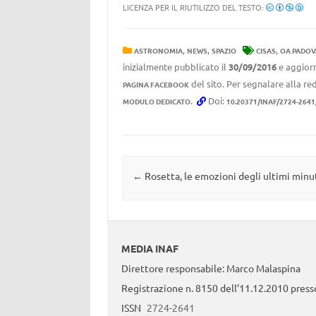
LICENZA PER IL RIUTILIZZO DEL TESTO:
,
,
,
ASTRONOMIA
NEWS
SPAZIO
CISAS
OA PADOV
inizialmente pubblicato il
30/09/2016
e aggiorn
del sito. Per segnalare alla red
PAGINA FACEBOOK
.
Doi:
MODULO DEDICATO
10.20371/INAF/2724-264
Navigazione articolo
←
Rosetta, le emozioni degli ultimi minu
MEDIA INAF
Direttore responsabile: Marco Malaspina
Registrazione n. 8150 dell’11.12.2010 presso
ISSN
2724-2641