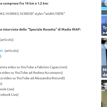
anze comprese fra 16 km e 1.2 km:
062,1638063,1638058″ style=”width:100%”
Tr
e le interviste dello “Speciale Rosetta” di Media INAF:
ne
articolo)
uti
(articolo)
)
vista video su YouTube a Fabrizio Capaccioni)
Ma
ta video su YouTube ad Andrea Accomazzo)
de
ta video su YouTube ad Alessandra Rotundi)
e)
ook Live)
cebook Live)