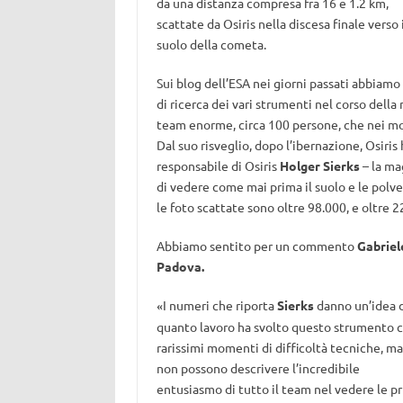
da una distanza compresa fra 16 e 1.2 km,
scattate da Osiris nella discesa finale verso i
suolo della cometa.
Sui blog dell’ESA nei giorni passati abbiam
di ricerca dei vari strumenti nel corso della
team enorme, circa 100 persone, che nei mo
Dal suo risveglio, dopo l’ibernazione, Osiris
responsabile di Osiris
Holger Sierks
– la ma
di vedere come mai prima il suolo e le polve
le foto scattate sono oltre 98.000, e oltre 22
Abbiamo sentito per un commento
Gabriel
Padova.
I numeri che riporta
Sierks
danno un’idea 
«
quanto lavoro ha svolto questo strumento 
rarissimi momenti di difficoltà tecniche, ma
non possono descrivere l’incredibile
entusiasmo di tutto il team nel vedere le p