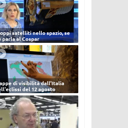
oppi satelliti nello spazio, se
 parla al Cospar
ppe di visibilità dall’Italia
ll'eclissi del 12 agosto