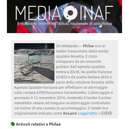
Il notiziario online dell’Istituto nazionale di astrofisica
Vai al contenuto
Da Wikipedia
—
Philae
era un
lander trasportato dalla sonda
spaziale Rosetta. È stato
sviluppato da un consorzio
guidato dall'agenzia spaziale
tedesca (DLR), da quella francese
(CNES) e da quella italiana (ASI) e
parte della missione Rosetta della
Agenzia Spaziale Europea per effettuare un atterraggio
sulla cometa 67P/Churyumov-Gerasimenko. L'atterraggio è
avvenuto il 12 novembre 2014, rendendo il lander il primo
manufatto umano ad eseguire un atterraggio controllato
sul nucleo di una cometa (o accometaggio). Il
lander
era
originalmente indicato come
RoLand
.
Leggi tutto »
Articoli relativi a
Philae