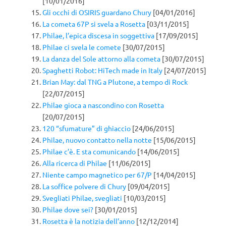
[10/01/2016]
Gli occhi di OSIRIS guardano Chury
[04/01/2016]
La cometa 67P si svela a Rosetta
[03/11/2015]
Philae, l’epica discesa in soggettiva
[17/09/2015]
Philae ci svela le comete
[30/07/2015]
La danza del Sole attorno alla cometa
[30/07/2015]
Spaghetti Robot: HiTech made in Italy
[24/07/2015]
Brian May: dal TNG a Plutone, a tempo di Rock
[22/07/2015]
Philae gioca a nascondino con Rosetta
[20/07/2015]
120 “sfumature” di ghiaccio
[24/06/2015]
Philae, nuovo contatto nella notte
[15/06/2015]
Philae c’è. E sta comunicando
[14/06/2015]
Alla ricerca di Philae
[11/06/2015]
Niente campo magnetico per 67/P
[14/04/2015]
La soffice polvere di Chury
[09/04/2015]
Svegliati Philae, svegliati
[10/03/2015]
Philae dove sei?
[30/01/2015]
Rosetta è la notizia dell’anno
[12/12/2014]