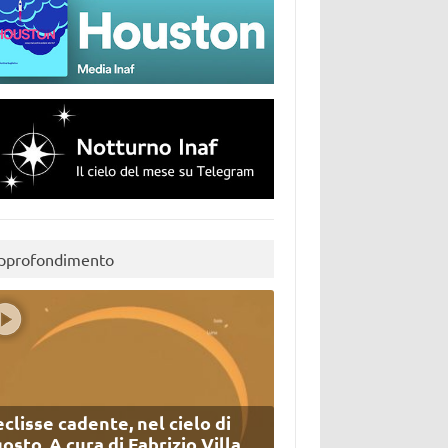
pprofondimento
eclisse cadente, nel cielo di
osto. A cura di Fabrizio Villa