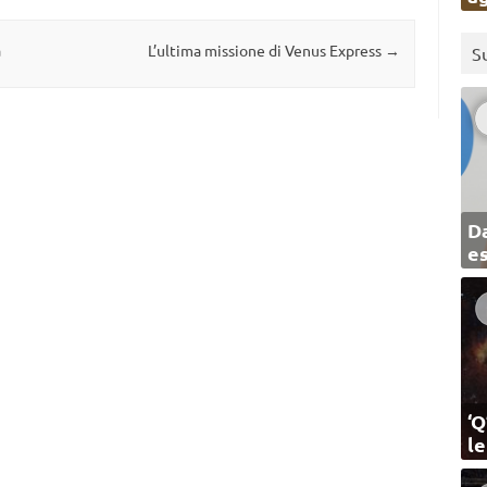
a
L’ultima missione di Venus Express
→
S
Da
e
‘Q
l