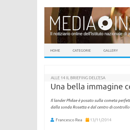
Il notiziario online dell’Istituto nazionale di 
Vai al contenuto
HOME
CATEGORIE
GALLERY
ALLE 14 IL BRIEFING DELL’ESA
Una bella immagine 
Il lander Philae è posato sulla cometa perfe
dalla sonda Rosetta e dal centro di controll
Francesco Rea
13/11/2014