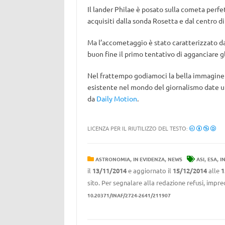
Il lander Philae è posato sulla cometa per
acquisiti dalla sonda Rosetta e dal centro d
Ma l’accometaggio è stato caratterizzato da 
buon fine il primo tentativo di agganciare gl
Nel frattempo godiamoci la bella immagine e
esistente nel mondo del giornalismo date un
da
Daily Motion
.
LICENZA PER IL RIUTILIZZO DEL TESTO:
,
,
,
,
ASTRONOMIA
IN EVIDENZA
NEWS
ASI
ESA
I
il
13/11/2014
e aggiornato il
15/12/2014
alle
1
sito. Per segnalare alla redazione refusi, impre
10.20371/INAF/2724-2641/211907