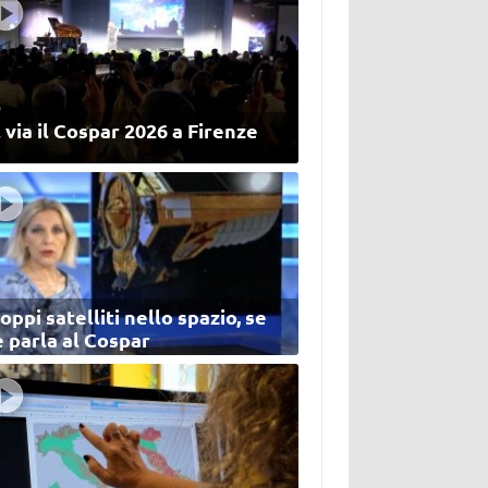
 via il Cospar 2026 a Firenze
oppi satelliti nello spazio, se
 parla al Cospar