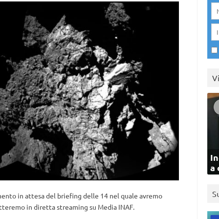
V
In
a 
S
nto in attesa del briefing delle 14 nel quale avremo
tteremo in diretta streaming su Media INAF.