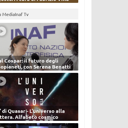
u MediaInaf Tv
l Cospar: il futuro degli
sopianeti, con Serena Benatti
’ di Quasar - L'universo alla
ettera. Alfabeto cosmico