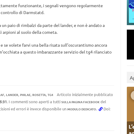
fettamente funzionante, i segnali vengono regolarmente
i controllo di Darmstatd.
un paio di rimbalzi da parte del lander, e non è andato a
i arpioni al suolo della cometa.
 se volete farvi una bella risata sull’oscurantismo ancora
’occhiata a questo imbarazzante servizio del tg4 rilanciato
A
,
,
,
,
Articolo inizialmente pubblicato
NAF
LANDER
PHILAE
ROSETTA
TG4
5:31
. I commenti sono aperti a tutti
del
SULLA PAGINA FACEBOOK
cisioni ed errori è invece disponibile un
.
Doi:
MODULO DEDICATO
L’
ag