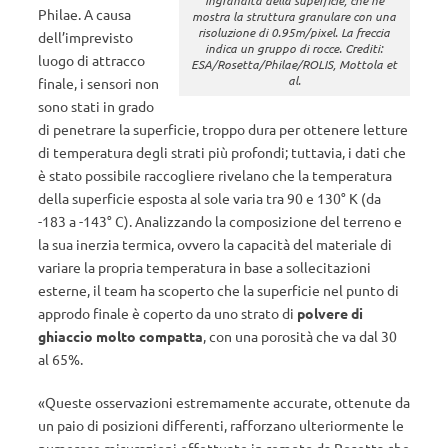
Philae. A causa
mostra la struttura granulare con una
risoluzione di 0.95m/pixel. La freccia
dell’imprevisto
indica un gruppo di rocce. Crediti:
luogo di attracco
ESA/Rosetta/Philae/ROLIS, Mottola et
al.
finale, i sensori non
sono stati in grado
di penetrare la superficie, troppo dura per ottenere letture
di temperatura degli strati più profondi; tuttavia, i dati che
è stato possibile raccogliere rivelano che la temperatura
della superficie esposta al sole varia tra 90 e 130° K (da
-183 a -143° C). Analizzando la composizione del terreno e
la sua inerzia termica, ovvero la capacità del materiale di
variare la propria temperatura in base a sollecitazioni
esterne, il team ha scoperto che la superficie nel punto di
approdo finale è coperto da uno strato di
polvere di
ghiaccio molto compatta
, con una porosità che va dal 30
al 65%.
«Queste osservazioni estremamente accurate, ottenute da
un paio di posizioni differenti, rafforzano ulteriormente le