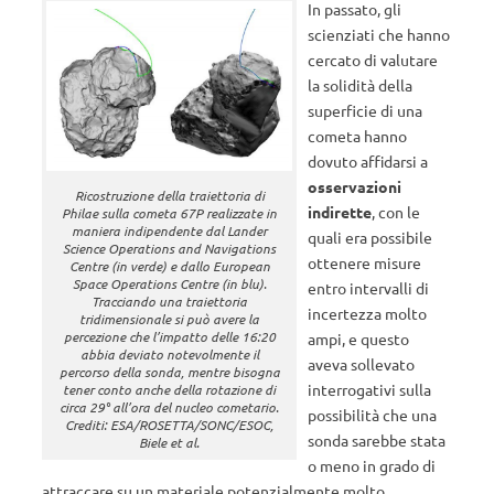
In passato, gli
scienziati che hanno
cercato di valutare
la solidità della
superficie di una
cometa hanno
dovuto affidarsi a
osservazioni
Ricostruzione della traiettoria di
indirette
, con le
Philae sulla cometa 67P realizzate in
maniera indipendente dal Lander
quali era possibile
Science Operations and Navigations
ottenere misure
Centre (in verde) e dallo European
Space Operations Centre (in blu).
entro intervalli di
Tracciando una traiettoria
incertezza molto
tridimensionale si può avere la
percezione che l’impatto delle 16:20
ampi, e questo
abbia deviato notevolmente il
aveva sollevato
percorso della sonda, mentre bisogna
interrogativi sulla
tener conto anche della rotazione di
circa 29° all’ora del nucleo cometario.
possibilità che una
Crediti: ESA/ROSETTA/SONC/ESOC,
sonda sarebbe stata
Biele et al.
o meno in grado di
attraccare su un materiale potenzialmente molto