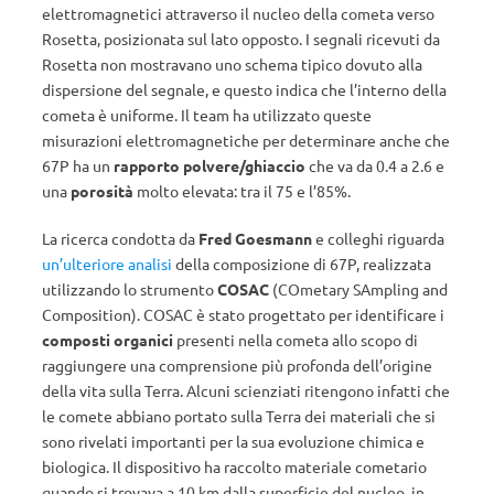
elettromagnetici attraverso il nucleo della cometa verso
Rosetta, posizionata sul lato opposto. I segnali ricevuti da
Rosetta non mostravano uno schema tipico dovuto alla
dispersione del segnale, e questo indica che l’interno della
cometa è uniforme. Il team ha utilizzato queste
misurazioni elettromagnetiche per determinare anche che
67P ha un
rapporto polvere/ghiaccio
che va da 0.4 a 2.6 e
una
porosità
molto elevata: tra il 75 e l’85%.
La ricerca condotta da
Fred Goesmann
e colleghi riguarda
un’ulteriore analisi
della composizione di 67P, realizzata
utilizzando lo strumento
COSAC
(COmetary SAmpling and
Composition). COSAC è stato progettato per identificare i
composti organici
presenti nella cometa allo scopo di
raggiungere una comprensione più profonda dell’origine
della vita sulla Terra. Alcuni scienziati ritengono infatti che
le comete abbiano portato sulla Terra dei materiali che si
sono rivelati importanti per la sua evoluzione chimica e
biologica. Il dispositivo ha raccolto materiale cometario
quando si trovava a 10 km dalla superficie del nucleo, in