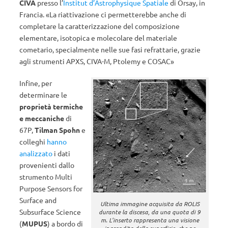
CIVA
presso l’
Institut d’Astrophysique Spatiale
di Orsay, in
Francia. «La riattivazione ci permetterebbe anche di
completare la caratterizzazione del composizione
elementare, isotopica e molecolare del materiale
cometario, specialmente nelle sue fasi refrattarie, grazie
agli strumenti APXS, CIVA-M, Ptolemy e COSAC»
Infine, per
determinare le
proprietà termiche
e meccaniche
di
67P,
Tilman Spohn
e
colleghi
hanno
analizzato
i dati
provenienti dallo
strumento Multi
Purpose Sensors for
Surface and
Ultima immagine acquisita da ROLIS
Subsurface Science
durante la discesa, da una quota di 9
m. L’inserto rappresenta una visione
(
MUPUS
) a bordo di
ingrandita della superficie, che ne