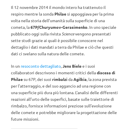
Il 12 novembre 2014 il mondo intero ha trattenuto il
respiro mentre la sonda
Philae
si appoggiava per la prima
volta nella storia dell’umanità sulla superficie di una
cometa, la
67P/Churyumov-Gerasimenko
. In uno speciale
pubblicato oggi sulla rivista
Science
vengono presentati
sette studi grazie ai quali è possibile conoscere nel
dettaglio i dati mandati a terra da Philae e ciò che questi
dati ci svelano sulla natura delle comete.
In un
resoconto dettagliato
,
Jens Biele
e i suoi
collaboratori descrivono i momenti critici della
discesa di
Philae
su 67P, dei suoi
rimbalzi
da
Agilkia
, la zona prevista
per l’atterraggio, e del suo aggancio ad una regione con
una superficie più dura più lontana. L’analisi delle differenti
reazioni all’urto delle superfici, basate sulle traiettorie di
rimbalzo, fornisce informazioni preziose sull’evoluzione
delle comete e potrebbe migliorare la progettazione delle
future missioni.