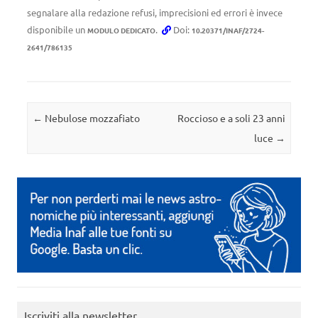
segnalare alla redazione refusi, imprecisioni ed errori è invece
disponibile un
.
Doi:
MODULO DEDICATO
10.20371/INAF/2724-
2641/786135
Navigazione articolo
←
Nebulose mozzafiato
Roccioso e a soli 23 anni
luce
→
Iscriviti alla newsletter