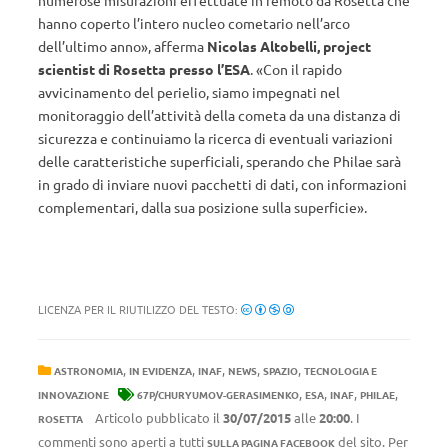
numerose misurazioni effettuate in remoto da Rosetta che
hanno coperto l’intero nucleo cometario nell’arco
dell’ultimo anno», afferma
Nicolas Altobelli, project
scientist di Rosetta presso l’ESA
. «Con il rapido
avvicinamento del perielio, siamo impegnati nel
monitoraggio dell’attività della cometa da una distanza di
sicurezza e continuiamo la ricerca di eventuali variazioni
delle caratteristiche superficiali, sperando che Philae sarà
in grado di inviare nuovi pacchetti di dati, con informazioni
complementari, dalla sua posizione sulla superficie».
LICENZA PER IL RIUTILIZZO DEL TESTO:
,
,
,
,
,
ASTRONOMIA
IN EVIDENZA
INAF
NEWS
SPAZIO
TECNOLOGIA E
,
,
,
,
INNOVAZIONE
67P/CHURYUMOV-GERASIMENKO
ESA
INAF
PHILAE
Articolo pubblicato il
30/07/2015
alle
20:00
. I
ROSETTA
commenti sono aperti a tutti
del sito. Per
SULLA PAGINA FACEBOOK