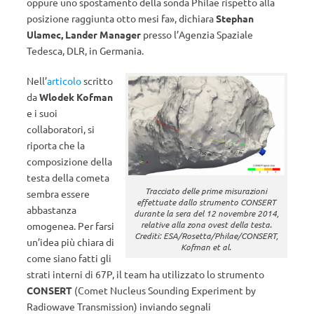
oppure uno spostamento della sonda Philae rispetto alla
posizione raggiunta otto mesi fa», dichiara
Stephan
Ulamec, Lander Manager
presso l’Agenzia Spaziale
Tedesca, DLR, in Germania.
Nell’
articolo
scritto
da
Wlodek Kofman
e i suoi
collaboratori, si
riporta che la
composizione della
testa della cometa
Tracciato delle prime misurazioni
sembra essere
effettuate dallo strumento CONSERT
abbastanza
durante la sera del 12 novembre 2014,
relative alla zona ovest della testa.
omogenea. Per farsi
Crediti: ESA/Rosetta/Philae/CONSERT,
un’idea più chiara di
Kofman et al.
come siano fatti gli
strati interni di 67P, il team ha utilizzato lo strumento
CONSERT
(Comet Nucleus Sounding Experiment by
Radiowave Transmission) inviando segnali