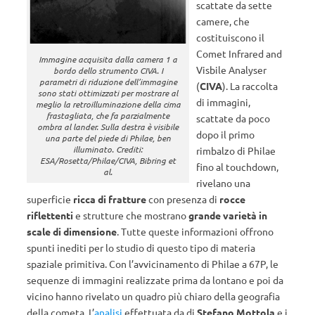
scattate da sette
camere, che
costituiscono il
Comet Infrared and
Immagine acquisita dalla camera 1 a
Visbile Analyser
bordo dello strumento CIVA. I
parametri di riduzione dell’immagine
(
CIVA
). La raccolta
sono stati ottimizzati per mostrare al
di immagini,
meglio la retroilluminazione della cima
frastagliata, che fa parzialmente
scattate da poco
ombra al lander. Sulla destra è visibile
dopo il primo
una parte del piede di Philae, ben
illuminato. Crediti:
rimbalzo di Philae
ESA/Rosetta/Philae/CIVA, Bibring et
fino al touchdown,
al.
rivelano una
superficie
ricca di fratture
con presenza di
rocce
riflettenti
e strutture che mostrano
grande varietà in
scale di dimensione
. Tutte queste informazioni offrono
spunti inediti per lo studio di questo tipo di materia
spaziale primitiva. Con l’avvicinamento di Philae a 67P, le
sequenze di immagini realizzate prima da lontano e poi da
vicino hanno rivelato un quadro più chiaro della geografia
della cometa. L’
analisi
effettuata da di
Stefano Mottola
e i