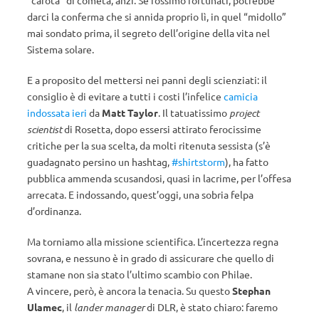
“carota” di cometa, anzi. Se fossimo fortunati, potrebbe
darci la conferma che si annida proprio lì, in quel “midollo”
mai sondato prima, il segreto dell’origine della vita nel
Sistema solare.
E a proposito del mettersi nei panni degli scienziati: il
consiglio è di evitare a tutti i costi l’infelice
camicia
indossata ieri
da
Matt Taylor
. Il tatuatissimo
project
scientist
di Rosetta, dopo essersi attirato ferocissime
critiche per la sua scelta, da molti ritenuta sessista (s’è
guadagnato persino un hashtag,
#shirtstorm
), ha fatto
pubblica ammenda scusandosi, quasi in lacrime, per l’offesa
arrecata. E indossando, quest’oggi, una sobria felpa
d’ordinanza.
Ma torniamo alla missione scientifica. L’incertezza regna
sovrana, e nessuno è in grado di assicurare che quello di
stamane non sia stato l’ultimo scambio con Philae.
A vincere, però, è ancora la tenacia. Su questo
Stephan
Ulamec
, il
lander manager
di DLR, è stato chiaro: faremo