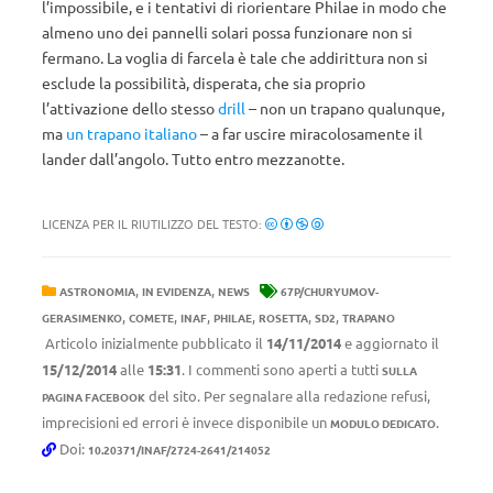
l’impossibile, e i tentativi di riorientare Philae in modo che
almeno uno dei pannelli solari possa funzionare non si
fermano. La voglia di farcela è tale che addirittura non si
esclude la possibilità, disperata, che sia proprio
l’attivazione dello stesso
drill
– non un trapano qualunque,
ma
un trapano italiano
– a far uscire miracolosamente il
lander dall’angolo. Tutto entro mezzanotte.
LICENZA PER IL RIUTILIZZO DEL TESTO:
,
,
ASTRONOMIA
IN EVIDENZA
NEWS
67P/CHURYUMOV-
,
,
,
,
,
,
GERASIMENKO
COMETE
INAF
PHILAE
ROSETTA
SD2
TRAPANO
Articolo inizialmente pubblicato il
14/11/2014
e aggiornato il
15/12/2014
alle
15:31
. I commenti sono aperti a tutti
SULLA
del sito. Per segnalare alla redazione refusi,
PAGINA FACEBOOK
imprecisioni ed errori è invece disponibile un
.
MODULO DEDICATO
Doi:
10.20371/INAF/2724-2641/214052