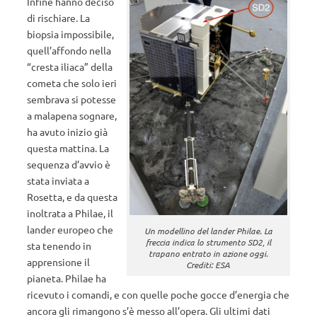
Infine hanno deciso
di rischiare. La
biopsia impossibile,
quell’affondo nella
“cresta iliaca” della
cometa che solo ieri
sembrava si potesse
a malapena sognare,
ha avuto inizio già
questa mattina. La
sequenza d’avvio è
stata inviata a
Rosetta, e da questa
inoltrata a Philae, il
lander europeo che
Un modellino del lander Philae. La
freccia indica lo strumento SD2, il
sta tenendo in
trapano entrato in azione oggi.
apprensione il
Crediti: ESA
pianeta. Philae ha
ricevuto i comandi, e con quelle poche gocce d’energia che
ancora gli rimangono s’è messo all’opera. Gli ultimi dati