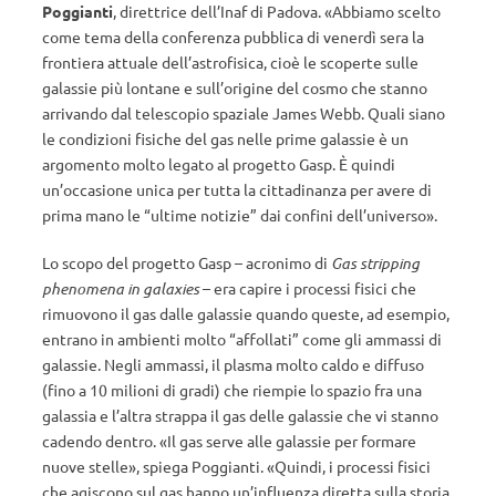
Poggianti
, direttrice dell’Inaf di Padova. «Abbiamo scelto
come tema della conferenza pubblica di venerdì sera la
frontiera attuale dell’astrofisica, cioè le scoperte sulle
galassie più lontane e sull’origine del cosmo che stanno
arrivando dal telescopio spaziale James Webb. Quali siano
le condizioni fisiche del gas nelle prime galassie è un
argomento molto legato al progetto Gasp. È quindi
un’occasione unica per tutta la cittadinanza per avere di
prima mano le “ultime notizie” dai confini dell’universo».
Lo scopo del progetto Gasp – acronimo di
Gas stripping
phenomena in galaxies
– era capire i processi fisici che
rimuovono il gas dalle galassie quando queste, ad esempio,
entrano in ambienti molto “affollati” come gli ammassi di
galassie. Negli ammassi, il plasma molto caldo e diffuso
(fino a 10 milioni di gradi) che riempie lo spazio fra una
galassia e l’altra strappa il gas delle galassie che vi stanno
cadendo dentro. «Il gas serve alle galassie per formare
nuove stelle», spiega Poggianti. «Quindi, i processi fisici
che agiscono sul gas hanno un’influenza diretta sulla storia