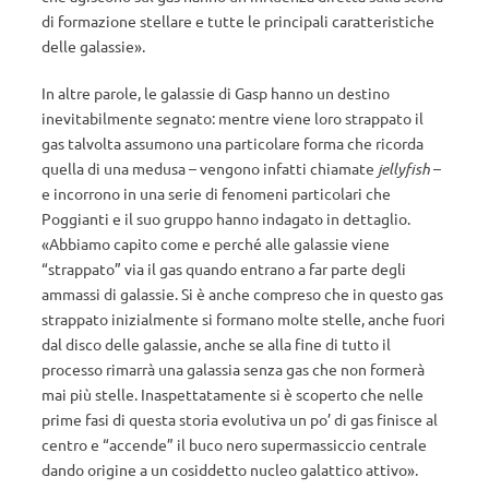
di formazione stellare e tutte le principali caratteristiche
delle galassie».
In altre parole, le galassie di Gasp hanno un destino
inevitabilmente segnato: mentre viene loro strappato il
gas talvolta assumono una particolare forma che ricorda
quella di una medusa – vengono infatti chiamate
jellyfish
–
e incorrono in una serie di fenomeni particolari che
Poggianti e il suo gruppo hanno indagato in dettaglio.
«Abbiamo capito come e perché alle galassie viene
“strappato” via il gas quando entrano a far parte degli
ammassi di galassie. Si è anche compreso che in questo gas
strappato inizialmente si formano molte stelle, anche fuori
dal disco delle galassie, anche se alla fine di tutto il
processo rimarrà una galassia senza gas che non formerà
mai più stelle. Inaspettatamente si è scoperto che nelle
prime fasi di questa storia evolutiva un po’ di gas finisce al
centro e “accende” il buco nero supermassiccio centrale
dando origine a un cosiddetto nucleo galattico attivo».