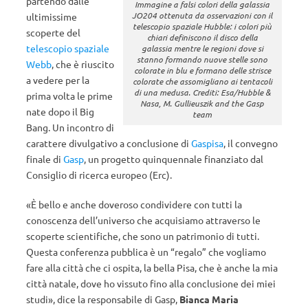
partendo dalle
Immagine a falsi colori della galassia
JO204 ottenuta da osservazioni con il
ultimissime
telescopio spaziale Hubble: i colori più
scoperte del
chiari definiscono il disco della
telescopio spaziale
galassia mentre le regioni dove si
stanno formando nuove stelle sono
Webb
, che è riuscito
colorate in blu e formano delle strisce
a vedere per la
colorate che assomigliano ai tentacoli
di una medusa. Crediti: Esa/Hubble &
prima volta le prime
Nasa, M. Gullieuszik and the Gasp
nate dopo il Big
team
Bang. Un incontro di
carattere divulgativo a conclusione di
Gaspisa
, il convegno
finale di
Gasp
, un progetto quinquennale finanziato dal
Consiglio di ricerca europeo (Erc).
«È bello e anche doveroso condividere con tutti la
conoscenza dell’universo che acquisiamo attraverso le
scoperte scientifiche, che sono un patrimonio di tutti.
Questa conferenza pubblica è un “regalo” che vogliamo
fare alla città che ci ospita, la bella Pisa, che è anche la mia
città natale, dove ho vissuto fino alla conclusione dei miei
studi», dice la responsabile di Gasp,
Bianca Maria