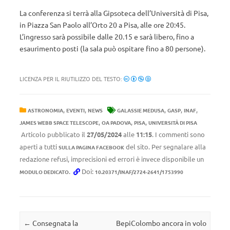
La conferenza si terrà alla Gipsoteca dell’Università di Pisa,
in Piazza San Paolo all’Orto 20 a Pisa, alle ore 20:45.
L’ingresso sarà possibile dalle 20.15 e sarà libero, fino a
esaurimento posti (la sala può ospitare fino a 80 persone).
LICENZA PER IL RIUTILIZZO DEL TESTO:
,
,
,
,
,
ASTRONOMIA
EVENTI
NEWS
GALASSIE MEDUSA
GASP
INAF
,
,
,
JAMES WEBB SPACE TELESCOPE
OA PADOVA
PISA
UNIVERSITÀ DI PISA
Articolo pubblicato il
27/05/2024
alle
11:15
. I commenti sono
aperti a tutti
del sito. Per segnalare alla
SULLA PAGINA FACEBOOK
redazione refusi, imprecisioni ed errori è invece disponibile un
.
Doi:
MODULO DEDICATO
10.20371/INAF/2724-2641/1753990
Navigazione articolo
←
Consegnata la
BepiColombo ancora in volo