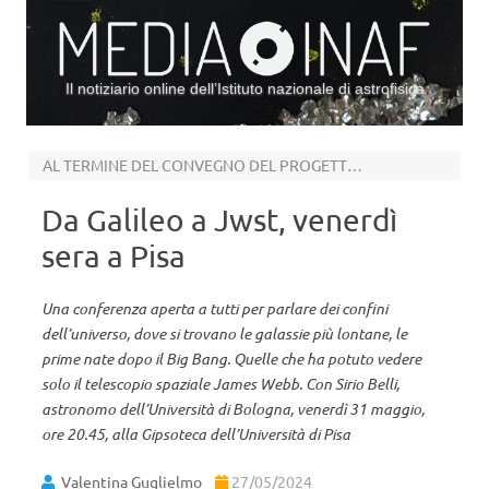
Il notiziario online dell’Istituto nazionale di astrofisica
Vai al contenuto
AL TERMINE DEL CONVEGNO DEL PROGETTO GASP SULLE “GALASSIE MEDUSA”
Da Galileo a Jwst, venerdì
sera a Pisa
Una conferenza aperta a tutti per parlare dei confini
dell’universo, dove si trovano le galassie più lontane, le
prime nate dopo il Big Bang. Quelle che ha potuto vedere
solo il telescopio spaziale James Webb. Con Sirio Belli,
astronomo dell’Università di Bologna, venerdì 31 maggio,
ore 20.45, alla Gipsoteca dell’Università di Pisa
Valentina Guglielmo
27/05/2024