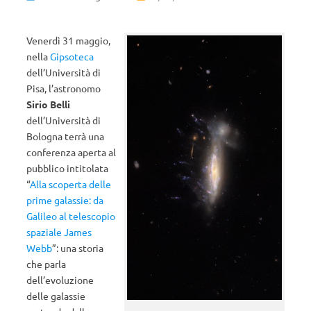
Venerdì 31 maggio,
nella
Gipsoteca
dell’Università di
Pisa, l’astronomo
Sirio Belli
dell’Università di
Bologna terrà una
conferenza aperta al
pubblico intitolata
“
Alla scoperta delle
prime galassie: da
Galileo al telescopio
spaziale James
Webb
”: una storia
che parla
dell’evoluzione
delle galassie