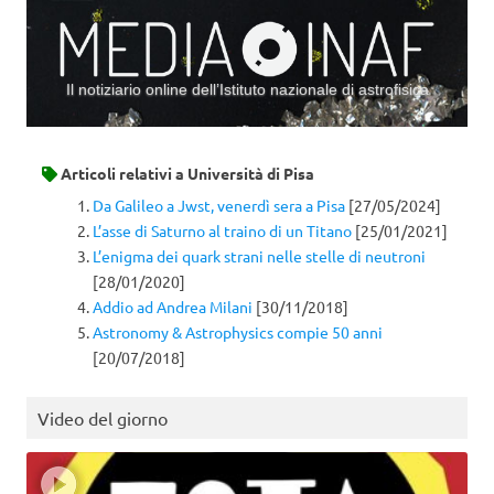
Il notiziario online dell’Istituto nazionale di astrofisica
Vai al contenuto
Articoli relativi a
Università di Pisa
Da Galileo a Jwst, venerdì sera a Pisa
[27/05/2024]
L’asse di Saturno al traino di un Titano
[25/01/2021]
L’enigma dei quark strani nelle stelle di neutroni
[28/01/2020]
Addio ad Andrea Milani
[30/11/2018]
Astronomy & Astrophysics compie 50 anni
[20/07/2018]
Video del giorno