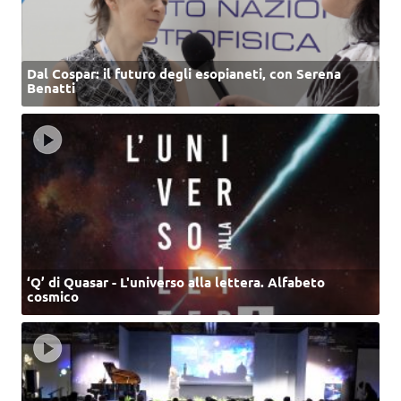
Dal Cospar: il futuro degli esopianeti, con Serena
Benatti
‘Q’ di Quasar - L'universo alla lettera. Alfabeto
cosmico