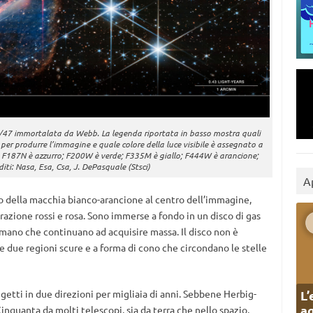
46/47 immortalata da Webb. La legenda riportata in basso mostra quali
i per produrre l’immagine e quale colore della luce visibile è assegnato a
lu; F187N è azzurro; F200W è verde; F335M è giallo; F444W è arancione;
iti: Nasa, Esa, Csa, J. DePasquale (Stsci)
A
erno della macchia bianco-arancione al centro dell’immagine,
ffrazione rossi e rosa. Sono immerse a fondo in un disco di gas
 mano che continuano ad acquisire massa. Il disco non è
lle due regioni scure e a forma di cono che circondano le stelle
L’
getti in due direzioni per migliaia di anni. Sebbene Herbig-
ag
Cinquanta da molti telescopi, sia da terra che nello spazio,