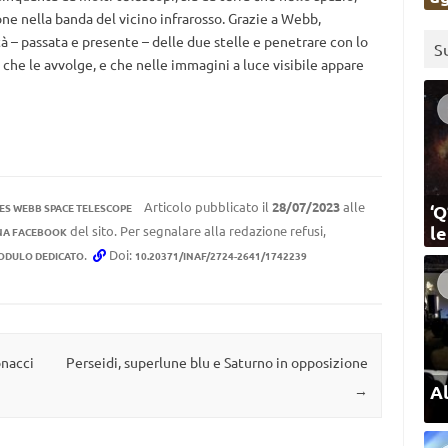
one nella banda del vicino infrarosso. Grazie a Webb,
 – passata e presente – delle due stelle e penetrare con lo
S
 che le avvolge, e che nelle immagini a luce visibile appare
Articolo pubblicato il
28/07/2023
alle
‘Q
ES WEBB SPACE TELESCOPE
l
del sito. Per segnalare alla redazione refusi,
NA FACEBOOK
.
Doi:
ODULO DEDICATO
10.20371/INAF/2724-2641/1742239
onacci
Perseidi, superlune blu e Saturno in opposizione
Al
→