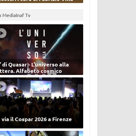
u MediaInaf Tv
’ di Quasar - L'universo alla
ettera. Alfabeto cosmico
 via il Cospar 2026 a Firenze