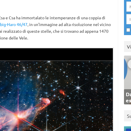
Esa e Csa ha immortalato le intemperanze di una coppia di
big-Haro 46/47
, in un’immagine ad alta risoluzione nel vicino
 mai realizzato di queste stelle, che si trovano ad appena 1470
zione delle Vele.
V
Da
e
S