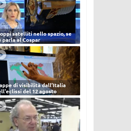
oppi satelliti nello spazio, se
 parla al Cospar
ppe di visibilità dall’Italia
ll'eclissi del 12 agosto