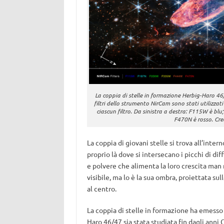
La coppia di stelle in formazione Herbig-Haro 
filtri dello strumento NirCam sono stati utilizzat
ciascun filtro. Da sinistra a destra: F115W è b
F470N è rosso. Cred
La coppia di giovani stelle si trova all’int
proprio là dove si intersecano i picchi di di
e polvere che alimenta la loro crescita man
visibile, ma lo è la sua ombra, proiettata su
al centro.
La coppia di stelle in formazione ha emesso 
Haro 46/47 sia stata studiata fin dagli anni 