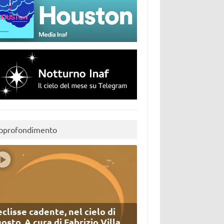
pprofondimento
eclisse cadente, nel cielo di
osto. A cura di Fabrizio Villa