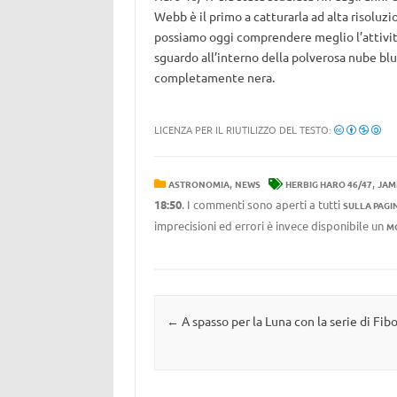
Webb è il primo a catturarla ad alta risoluzi
possiamo oggi comprendere meglio l’attività
sguardo all’interno della polverosa nube blu
completamente nera.
LICENZA PER IL RIUTILIZZO DEL TESTO:
,
,
ASTRONOMIA
NEWS
HERBIG HARO 46/47
JAM
18:50
. I commenti sono aperti a tutti
SULLA PAGI
imprecisioni ed errori è invece disponibile un
M
Navigazione articolo
←
A spasso per la Luna con la serie di Fib