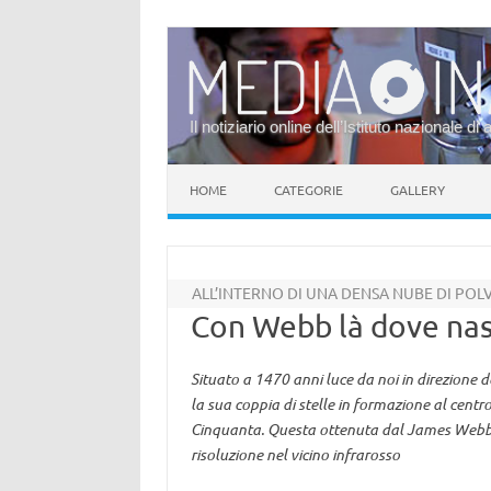
Il notiziario online dell’Istituto nazionale di 
Vai al contenuto
HOME
CATEGORIE
GALLERY
ALL’INTERNO DI UNA DENSA NUBE DI POL
Con Webb là dove nas
Situato a 1470 anni luce da noi in direzione 
la sua coppia di stelle in formazione al centr
Cinquanta. Questa ottenuta dal James Webb S
risoluzione nel vicino infrarosso