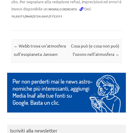
sito. Per segnalare alla redazione refusi, imprecisioni ed errori è
invece disponibile un
.
Doi:
MODULO DEDICATO
10.20371/INAF/2724-2641/1753511
Navigazione articolo
←
Webb trova un’atmosfera
Cosa può (e cosa non può)
sull’esopianeta Janssen
l’ozono nell’atmosfera
→
Iscriviti alla newsletter