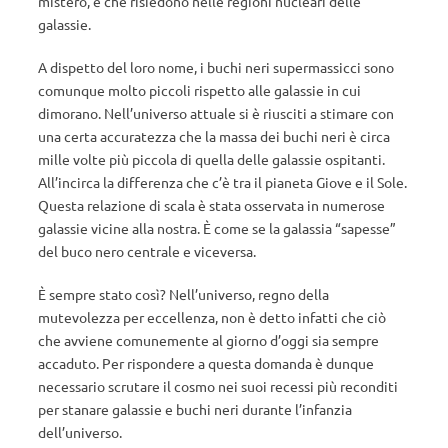
mistero, e che risiedono nelle regioni nucleari delle
galassie.
A dispetto del loro nome, i buchi neri supermassicci sono
comunque molto piccoli rispetto alle galassie in cui
dimorano. Nell’universo attuale si è riusciti a stimare con
una certa accuratezza che la massa dei buchi neri è circa
mille volte più piccola di quella delle galassie ospitanti.
All’incirca la differenza che c’è tra il pianeta Giove e il Sole.
Questa relazione di scala è stata osservata in numerose
galassie vicine alla nostra. È come se la galassia “sapesse”
del buco nero centrale e viceversa.
È sempre stato così? Nell’universo, regno della
mutevolezza per eccellenza, non è detto infatti che ciò
che avviene comunemente al giorno d’oggi sia sempre
accaduto. Per rispondere a questa domanda è dunque
necessario scrutare il cosmo nei suoi recessi più reconditi
per stanare galassie e buchi neri durante l’infanzia
dell’universo.