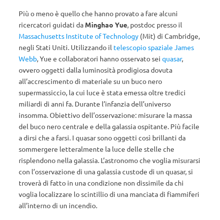
Più o meno è quello che hanno provato a fare alcuni
ricercatori guidati da
Minghao Yue
, postdoc presso il
Massachusetts Institute of Technology
(Mit) di Cambridge,
negli Stati Uniti. Utilizzando il
telescopio spaziale James
Webb
, Yue e collaboratori hanno osservato sei
quasar
,
ovvero oggetti dalla luminosità prodigiosa dovuta
all’accrescimento di materiale su un buco nero
supermassiccio, la cui luce è stata emessa oltre tredici
miliardi di anni fa. Durante l’infanzia dell’universo
insomma. Obiettivo dell’osservazione: misurare la massa
del buco nero centrale e della galassia ospitante. Più facile
a dirsi che a farsi. I quasar sono oggetti così brillanti da
sommergere letteralmente la luce delle stelle che
risplendono nella galassia. L’astronomo che voglia misurarsi
con l’osservazione di una galassia custode di un quasar, si
troverà di fatto in una condizione non dissimile da chi
voglia localizzare lo scintillio di una manciata di fiammiferi
all’interno di un incendio.