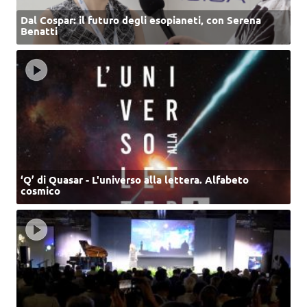
Dal Cospar: il futuro degli esopianeti, con Serena
Benatti
‘Q’ di Quasar - L'universo alla lettera. Alfabeto
cosmico