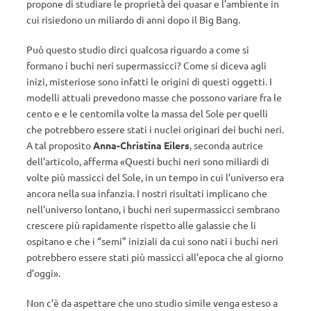
propone di studiare le proprietà dei quasar e l’ambiente in
cui risiedono un miliardo di anni dopo il Big Bang.
Può questo studio dirci qualcosa riguardo a come si
formano i buchi neri supermassicci? Come si diceva agli
inizi, misteriose sono infatti le origini di questi oggetti. I
modelli attuali prevedono masse che possono variare fra le
cento e e le centomila volte la massa del Sole per quelli
che potrebbero essere stati i nuclei originari dei buchi neri.
A tal proposito
Anna-Christina Eilers
, seconda autrice
dell’articolo, afferma «Questi buchi neri sono miliardi di
volte più massicci del Sole, in un tempo in cui l’universo era
ancora nella sua infanzia. I nostri risultati implicano che
nell’universo lontano, i buchi neri supermassicci sembrano
crescere più rapidamente rispetto alle galassie che li
ospitano e che i “semi” iniziali da cui sono nati i buchi neri
potrebbero essere stati più massicci all’epoca che al giorno
d’oggi».
Non c’è da aspettare che uno studio simile venga esteso a