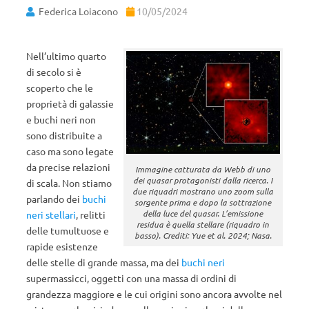
Federica Loiacono
10/05/2024
Nell’ultimo quarto
di secolo si è
scoperto che le
proprietà di galassie
e buchi neri non
sono distribuite a
caso ma sono legate
da precise relazioni
Immagine catturata da Webb di uno
dei quasar protagonisti dalla ricerca. I
di scala. Non stiamo
due riquadri mostrano uno zoom sulla
parlando dei
buchi
sorgente prima e dopo la sottrazione
della luce del quasar. L’emissione
neri stellari
, relitti
residua è quella stellare (riquadro in
delle tumultuose e
basso). Crediti: Yue et al. 2024; Nasa.
rapide esistenze
delle stelle di grande massa, ma dei
buchi neri
supermassicci
, oggetti con una massa di ordini di
grandezza maggiore e le cui origini sono ancora avvolte nel