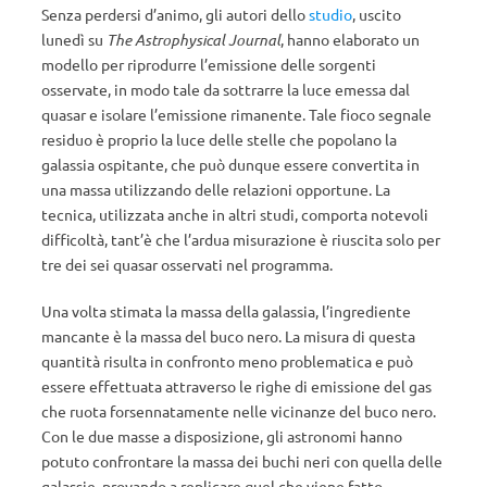
Senza perdersi d’animo, gli autori dello
studio
, uscito
lunedì su
The Astrophysical Journal
, hanno elaborato un
modello per riprodurre l’emissione delle sorgenti
osservate, in modo tale da sottrarre la luce emessa dal
quasar e isolare l’emissione rimanente. Tale fioco segnale
residuo è proprio la luce delle stelle che popolano la
galassia ospitante, che può dunque essere convertita in
una massa utilizzando delle relazioni opportune. La
tecnica, utilizzata anche in altri studi, comporta notevoli
difficoltà, tant’è che l’ardua misurazione è riuscita solo per
tre dei sei quasar osservati nel programma.
Una volta stimata la massa della galassia, l’ingrediente
mancante è la massa del buco nero. La misura di questa
quantità risulta in confronto meno problematica e può
essere effettuata attraverso le righe di emissione del gas
che ruota forsennatamente nelle vicinanze del buco nero.
Con le due masse a disposizione, gli astronomi hanno
potuto confrontare la massa dei buchi neri con quella delle
galassie, provando a replicare quel che viene fatto