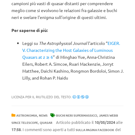
campioni più vasti di quasar distanti per comprendere
meglio come si evolvono le relazioni fra galassie e buchi
neri e svelare l’enigma sull’origine di questi ultimi.
Per saperne di più:
Leggi su
The Astrophysical Journal
l’articolo “
EIGER.
V. Characterizing the Host Galaxies of Luminous
Quasars at z ≳ 6
” di Minghao Yue, Anna-Christina
Eilers, Robert A. Simcoe, Ruari Mackenzie, Jorryt
Matthee, Daichi Kashino, Rongmon Bordoloi, Simon J.
Lilly, and Rohan P. Naidu
LICENZA PER IL RIUTILIZZO DEL TESTO:
,
,
ASTRONOMIA
NEWS
BUCHI NERI SUPERMASSICCI
JAMES WEBB
,
Articolo pubblicato il
10/05/2024
alle
SPACE TELESCOPE
QUASAR
17:58
. I commenti sono aperti a tutti
del
SULLA PAGINA FACEBOOK