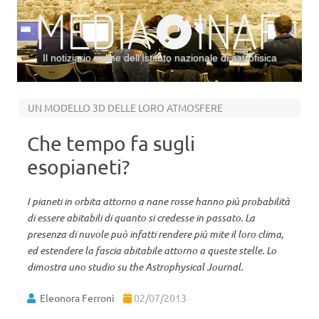
Il notiziario online dell’Istituto nazionale di astrofisica
Vai al contenuto
UN MODELLO 3D DELLE LORO ATMOSFERE
Che tempo fa sugli
esopianeti?
I pianeti in orbita attorno a nane rosse hanno più probabilità
di essere abitabili di quanto si credesse in passato. La
presenza di nuvole può infatti rendere più mite il loro clima,
ed estendere la fascia abitabile attorno a queste stelle. Lo
dimostra uno studio su the Astrophysical Journal.
Eleonora Ferroni
02/07/2013