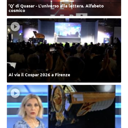
‘Q’ di Quasar - L'universo alla lettera. Alfabeto
cosmico
Al via il Cospar 2026 a Firenze