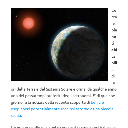
Ce
rca
re
pia
ne
ti
abi
ta
bili
al
di
fu
ori della Terra e del Sistema Solare è ormai da qualche anno
uno dei passatempi preferiti degli astronomi. E’ di qualche
giorno fa la notizia della recente scoperta di
ben tre
esopianeti potenzialmente rocciosi attorno a una piccola
stella
.
Un nuovo studio di alcuni ricercatori statunitensi è riuscito