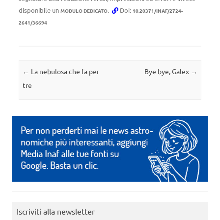
disponibile un
.
Doi:
MODULO DEDICATO
10.20371/INAF/2724-
2641/36694
Navigazione articolo
←
La nebulosa che fa per
Bye bye, Galex
→
tre
Iscriviti alla newsletter