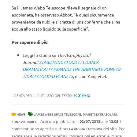
Se il James Webb Telescope rileva il segnale di un
esopianeta, ha osservato Abbot, “è quasi sicuramente
proveniente da nubi, e si tratta di una conferma che si ha
acqua allo stato liquido sulla superficie”.
Per saperne di più:
Leggi lo studio su
The Astrophysical
Journal:
STABILIZING CLOUD FEEDBACK
DRAMATICALLY EXPANDS THE HABITABLE ZONE OF
TIDALLY LOCKED PLANETS
, di Jun Yang
et al.
LICENZA PER IL RIUTILIZZO DEL TESTO:
,
,
NEWS
JAMES WEBB SPACE TELESCOPE
PIANETI EXTRASOLARI
Articolo pubblicato il
02/07/2013
alle
13:05
. I
ZONA ABITABILE
commenti sono aperti a tutti
del sito. Per
SULLA PAGINA FACEBOOK
segnalare alla redazione refusi, imprecisioni ed errori è invece