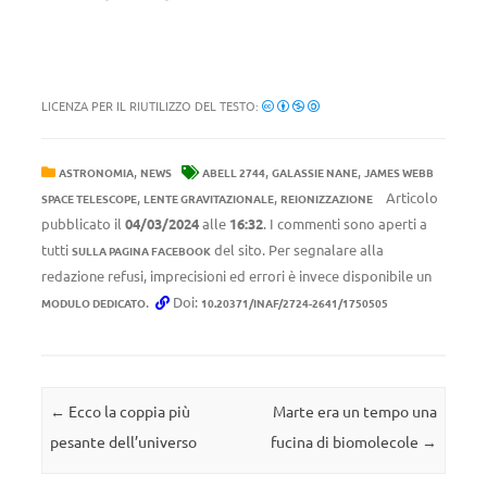
LICENZA PER IL RIUTILIZZO DEL TESTO:
,
,
,
ASTRONOMIA
NEWS
ABELL 2744
GALASSIE NANE
JAMES WEBB
,
,
Articolo
SPACE TELESCOPE
LENTE GRAVITAZIONALE
REIONIZZAZIONE
pubblicato il
04/03/2024
alle
16:32
. I commenti sono aperti a
tutti
del sito. Per segnalare alla
SULLA PAGINA FACEBOOK
redazione refusi, imprecisioni ed errori è invece disponibile un
.
Doi:
MODULO DEDICATO
10.20371/INAF/2724-2641/1750505
Navigazione articolo
←
Ecco la coppia più
Marte era un tempo una
pesante dell’universo
fucina di biomolecole
→