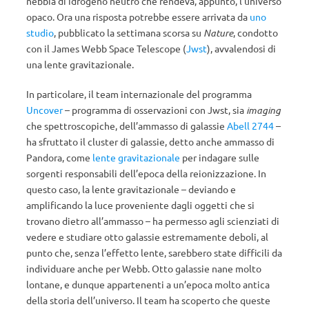
nebbia di idrogeno neutro che rendeva, appunto, l’universo
opaco. Ora una risposta potrebbe essere arrivata da
uno
studio
, pubblicato la settimana scorsa su
Nature
, condotto
con il James Webb Space Telescope (
Jwst
), avvalendosi di
una lente gravitazionale.
In particolare, il team internazionale del programma
Uncover
– programma di osservazioni con Jwst, sia
imaging
che spettroscopiche, dell’ammasso di galassie
Abell 2744
–
ha sfruttato il cluster di galassie, detto anche ammasso di
Pandora, come
lente gravitazionale
per indagare sulle
sorgenti responsabili dell’epoca della reionizzazione. In
questo caso, la lente gravitazionale – deviando e
amplificando la luce proveniente dagli oggetti che si
trovano dietro all’ammasso – ha permesso agli scienziati di
vedere e studiare otto galassie estremamente deboli, al
punto che, senza l’effetto lente, sarebbero state difficili da
individuare anche per Webb. Otto galassie nane molto
lontane, e dunque appartenenti a un’epoca molto antica
della storia dell’universo. Il team ha scoperto che queste