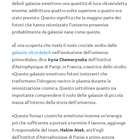
deboli galassie emettono una quantità di luce ultravioletta
enorme: addirittura quattro volte superiore a quanto era
stato previsto. Questo significa che la maggior parte dei
fotoni che hanno reionizzato l’universo proveniva
probabilmente da galassie nane come queste.
«È una scoperta che rivela il ruolo cruciale svolto dalle
galassie ultra-deboli
nell’evoluzione dell’universo
primordiale», dice
Iryna Chemerynska
dell’Institut
d’Astrophysique di Parigi, in Francia, coautrice dello studio.
«Queste galassie emettono fotoni ionizzanti che
trasformano l’idrogeno neutro in plasma durante la
reionizzazione cosmica. Questo sottolinea quanto sia
importante comprendere il ruolo delle galassie di piccola
massa all’interno della storia dell’universo».
«Queste fornaci cosmiche emettono insieme un’energia
più che sufficiente a portare a termine il lavoro», aggiunge
il responsabile del team,
Hakim Atek
, anch’egli
dell’Institut d’Astrophysique di Parigi e primo autore