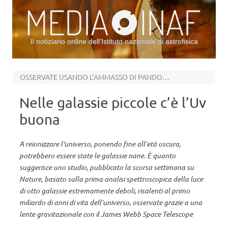
Il notiziario online dell’Istituto nazionale di astrofisica
Vai al contenuto
OSSERVATE USANDO L’AMMASSO DI PANDORA COME LENTE GRAVITAZIONALE
Nelle galassie piccole c’è l’Uv
buona
A reionizzare l'universo, ponendo fine all’età oscura,
potrebbero essere state le galassie nane. È quanto
suggerisce uno studio, pubblicato la scorsa settimana su
Nature, basato sulla prima analisi spettroscopica della luce
di otto galassie estremamente deboli, risalenti al primo
miliardo di anni di vita dell’universo, osservate grazie a una
lente gravitazionale con il James Webb Space Telescope