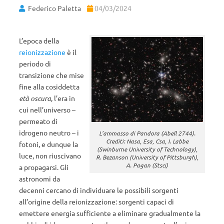
Federico Paletta
04/03/2024
L’epoca della
reionizzazione
è il
periodo di
transizione che mise
fine alla cosiddetta
età oscura
, l’era in
cui nell’universo –
permeato di
idrogeno neutro – i
L’ammasso di Pandora (Abell 2744).
Crediti: Nasa, Esa, Csa, I. Labbe
fotoni, e dunque la
(Swinburne University of Technology),
luce, non riuscivano
R. Bezanson (University of Pittsburgh),
A. Pagan (Stsci)
a propagarsi. Gli
astronomi da
decenni cercano di individuare le possibili sorgenti
all’origine della reionizzazione: sorgenti capaci di
emettere energia sufficiente a eliminare gradualmente la