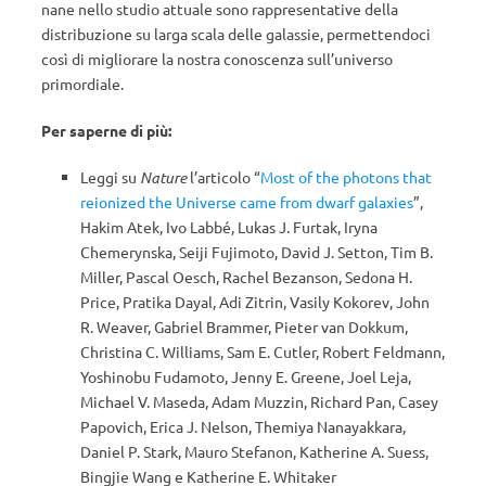
nane nello studio attuale sono rappresentative della
distribuzione su larga scala delle galassie, permettendoci
così di migliorare la nostra conoscenza sull’universo
primordiale.
Per saperne di più:
Leggi su
Nature
l’articolo “
Most of the photons that
reionized the Universe came from dwarf galaxies
”,
Hakim Atek, Ivo Labbé, Lukas J. Furtak, Iryna
Chemerynska, Seiji Fujimoto, David J. Setton, Tim B.
Miller, Pascal Oesch, Rachel Bezanson, Sedona H.
Price, Pratika Dayal, Adi Zitrin, Vasily Kokorev, John
R. Weaver, Gabriel Brammer, Pieter van Dokkum,
Christina C. Williams, Sam E. Cutler, Robert Feldmann,
Yoshinobu Fudamoto, Jenny E. Greene, Joel Leja,
Michael V. Maseda, Adam Muzzin, Richard Pan, Casey
Papovich, Erica J. Nelson, Themiya Nanayakkara,
Daniel P. Stark, Mauro Stefanon, Katherine A. Suess,
Bingjie Wang e Katherine E. Whitaker