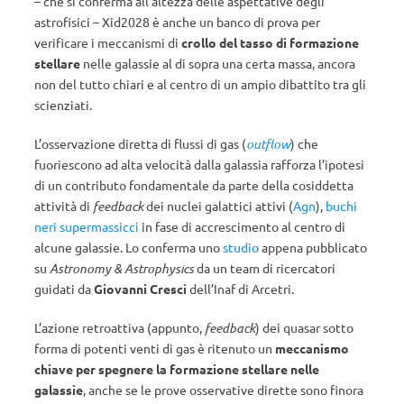
– che si conferma all’altezza delle aspettative degli
astrofisici – Xid2028 è anche un banco di prova per
verificare i meccanismi di
crollo del tasso di formazione
stellare
nelle galassie al di sopra una certa massa, ancora
non del tutto chiari e al centro di un ampio dibattito tra gli
scienziati.
L’osservazione diretta di flussi di gas (
outflow
) che
fuoriescono ad alta velocità dalla galassia rafforza l’ipotesi
di un contributo fondamentale da parte della cosiddetta
attività di
feedback
dei nuclei galattici attivi (
Agn
),
buchi
neri supermassicci
in fase di accrescimento al centro di
alcune galassie. Lo conferma uno
studio
appena pubblicato
su
Astronomy & Astrophysics
da un team di ricercatori
guidati da
Giovanni Cresci
dell’Inaf di Arcetri.
L’azione retroattiva (appunto,
feedback
) dei quasar sotto
forma di potenti venti di gas è ritenuto un
meccanismo
chiave per spegnere la formazione stellare nelle
galassie
, anche se le prove osservative dirette sono finora