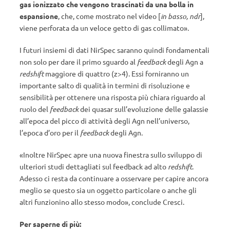
gas ionizzato che vengono trascinati da una bolla in
espansione
, che, come mostrato nel video [
in basso, ndr
],
viene perforata da un veloce getto di gas collimato».
I futuri insiemi di dati NirSpec saranno quindi fondamentali
non solo per dare il primo sguardo al
feedback
degli Agn a
redshift
maggiore di quattro (z>4). Essi forniranno un
importante salto di qualità in termini di risoluzione e
sensibilità per ottenere una risposta più chiara riguardo al
ruolo del
feedback
dei quasar sull’evoluzione delle galassie
all’epoca del picco di attività degli Agn nell’universo,
l’epoca d’oro per il
feedback
degli Agn.
«Inoltre NirSpec apre una nuova finestra sullo sviluppo di
ulteriori studi dettagliati sul feedback ad alto
redshift
.
Adesso ci resta da continuare a osservare per capire ancora
meglio se questo sia un oggetto particolare o anche gli
altri funzionino allo stesso modo», conclude Cresci.
Per saperne di più: