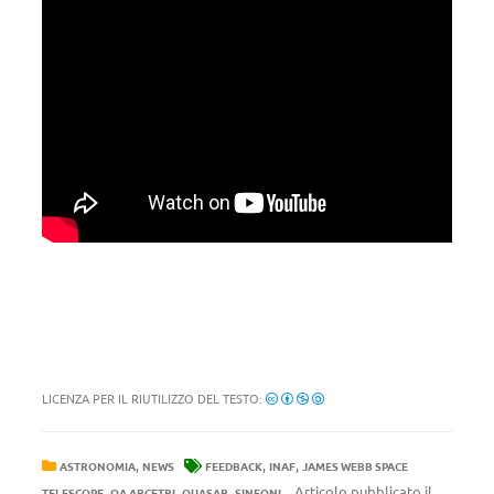
LICENZA PER IL RIUTILIZZO DEL TESTO:
,
,
,
ASTRONOMIA
NEWS
FEEDBACK
INAF
JAMES WEBB SPACE
,
,
,
Articolo pubblicato il
TELESCOPE
OA ARCETRI
QUASAR
SINFONI