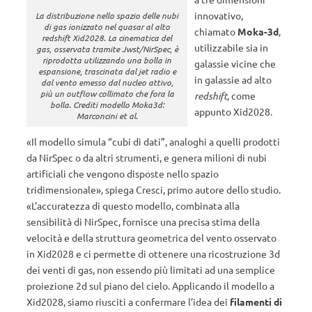
innovativo,
La distribuzione nello spazio delle nubi
di gas ionizzato nel quasar al alto
chiamato
Moka-3d
,
redshift Xid2028. La cinematica del
utilizzabile sia in
gas, osservata tramite Jwst/NirSpec, è
riprodotta utilizzando una bolla in
galassie vicine che
espansione, trascinata dal jet radio e
in galassie ad alto
dal vento emesso dal nucleo attivo,
più un outflow collimato che fora la
redshift
, come
bolla. Crediti modello Moka3d:
appunto Xid2028.
Marconcini et al.
«Il modello simula “cubi di dati”, analoghi a quelli prodotti
da NirSpec o da altri strumenti, e genera milioni di nubi
artificiali che vengono disposte nello spazio
tridimensionale», spiega Cresci, primo autore dello studio.
«L’accuratezza di questo modello, combinata alla
sensibilità di NirSpec, fornisce una precisa stima della
velocità e della struttura geometrica del vento osservato
in Xid2028 e ci permette di ottenere una ricostruzione 3d
dei venti di gas, non essendo più limitati ad una semplice
proiezione 2d sul piano del cielo. Applicando il modello a
Xid2028, siamo riusciti a confermare l’idea dei
filamenti di