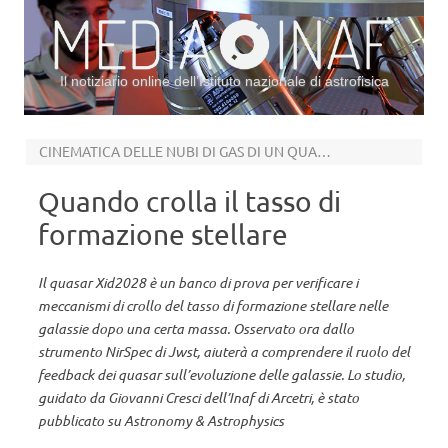
Il notiziario online dell’Istituto nazionale di astrofisica
Vai al contenuto
CINEMATICA DELLE NUBI DI GAS DI UN QUASAR IN TRE DIMENSIONI CON MOKA 3D
Quando crolla il tasso di
formazione stellare
Il quasar Xid2028 è un banco di prova per verificare i
meccanismi di crollo del tasso di formazione stellare nelle
galassie dopo una certa massa. Osservato ora dallo
strumento NirSpec di Jwst, aiuterà a comprendere il ruolo del
feedback dei quasar sull’evoluzione delle galassie. Lo studio,
guidato da Giovanni Cresci dell’Inaf di Arcetri, è stato
pubblicato su Astronomy & Astrophysics