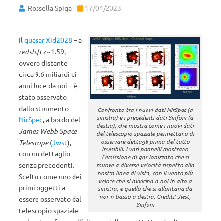
Rossella Spiga
17/04/2023
Il
quasar
Xid2028
– a
redshift
z~1.59,
ovvero distante
circa 9.6 miliardi di
anni luce da noi – è
stato osservato
dallo strumento
Confronto tra i nuovi dati NirSpec (a
sinistra) e i precedenti dati Sinfoni (a
NirSpec
, a bordo del
destra), che mostra come i nuovi dati
James Webb Space
del telescopio spaziale permettano di
osservare dettagli prima del tutto
Telescope
(
Jwst
),
invisibili. I vari pannelli mostrano
con un dettaglio
l’emissione di gas ionizzato che si
senza precedenti.
muove a diverse velocità rispetto alla
nostra linea di vista, con il vento più
Scelto come uno dei
veloce che si avvicina a noi in alto a
primi oggetti a
sinistra, e quello che si allontana da
noi in basso a destra. Crediti: Jwst,
essere osservato dal
Sinfoni
telescopio spaziale