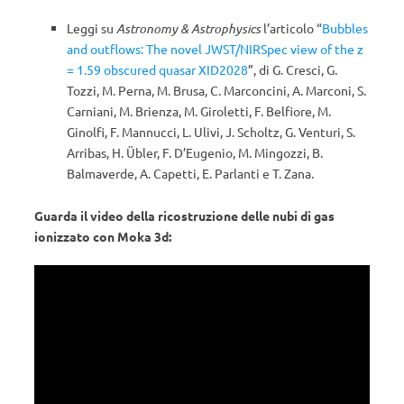
Leggi su
Astronomy & Astrophysics
l’articolo “
Bubbles
and outflows: The novel JWST/NIRSpec view of the z
= 1.59 obscured quasar XID2028
”, di G. Cresci, G.
Tozzi, M. Perna, M. Brusa, C. Marconcini, A. Marconi, S.
Carniani, M. Brienza, M. Giroletti, F. Belfiore, M.
Ginolfi, F. Mannucci, L. Ulivi, J. Scholtz, G. Venturi, S.
Arribas, H. Übler, F. D’Eugenio, M. Mingozzi, B.
Balmaverde, A. Capetti, E. Parlanti e T. Zana.
Guarda il video della ricostruzione delle nubi di gas
ionizzato con Moka 3d: