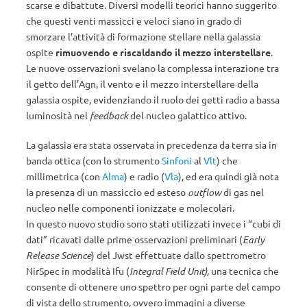
scarse e dibattute. Diversi modelli teorici hanno suggerito
che questi venti massicci e veloci siano in grado di
smorzare l’attività di formazione stellare nella galassia
ospite
rimuovendo e riscaldando il mezzo interstellare
.
Le nuove osservazioni svelano la complessa interazione tra
il getto dell’Agn, il vento e il mezzo interstellare della
galassia ospite, evidenziando il ruolo dei getti radio a bassa
luminosità nel
feedback
del nucleo galattico attivo.
La galassia era stata osservata in precedenza da terra sia in
banda ottica (con lo strumento
Sinfoni
al
Vlt
) che
millimetrica (con
Alma
) e radio (
Vla
), ed era quindi già nota
la presenza di un massiccio ed esteso
outflow
di gas nel
nucleo nelle componenti ionizzate e molecolari.
In questo nuovo studio sono stati utilizzati invece i “cubi di
dati” ricavati dalle prime osservazioni preliminari (
Early
Release Science
) del Jwst effettuate dallo spettrometro
NirSpec in modalità Ifu (
Integral Field Unit),
una tecnica che
consente di ottenere uno spettro per ogni parte del campo
di vista dello strumento, ovvero immagini a diverse