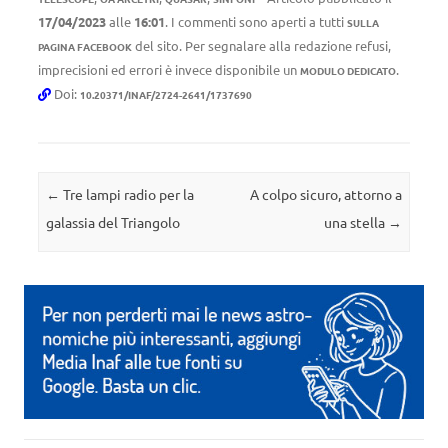
17/04/2023
alle
16:01
. I commenti sono aperti a tutti
SULLA
del sito. Per segnalare alla redazione refusi,
PAGINA FACEBOOK
imprecisioni ed errori è invece disponibile un
.
MODULO DEDICATO
Doi:
10.20371/INAF/2724-2641/1737690
Navigazione articolo
←
Tre lampi radio per la
A colpo sicuro, attorno a
galassia del Triangolo
una stella
→