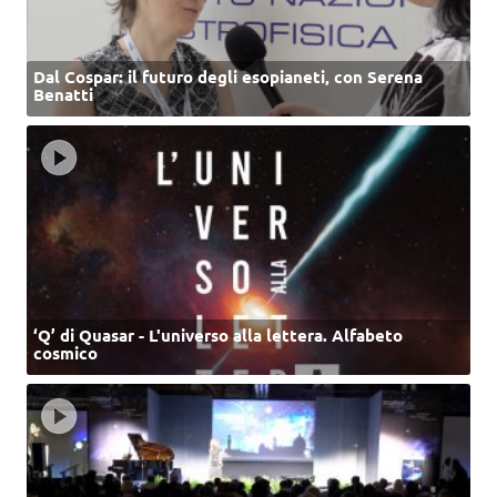
Dal Cospar: il futuro degli esopianeti, con Serena
Benatti
‘Q’ di Quasar - L'universo alla lettera. Alfabeto
cosmico