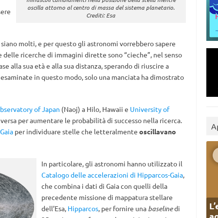
oscilla attorno al centro di massa del sistema planetario.
sere
Crediti: Esa
 siano molti, e per questo gli astronomi vorrebbero sapere
delle ricerche di immagini dirette sono “cieche”, nel senso
 alla sua età e alla sua distanza, sperando di riuscire a
le esaminate in questo modo, solo una manciata ha dimostrato
bservatory of Japan
(Naoj) a Hilo, Hawaii e
University of
iversa per aumentare le probabilità di successo nella ricerca.
A
Gaia
per individuare stelle che letteralmente
oscillavano
In particolare, gli astronomi hanno utilizzato il
Catalogo delle accelerazioni di Hipparcos-Gaia
,
che combina i dati di Gaia con quelli della
precedente missione di mappatura stellare
L’
dell’Esa,
Hipparcos
, per fornire una
baseline
di
ag