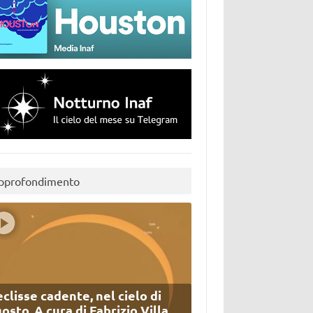
pprofondimento
eclisse cadente, nel cielo di
osto. A cura di Fabrizio Villa