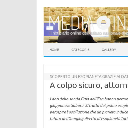
Il notiziario online dell’Istituto nazionale di 
Vai al contenuto
HOME
CATEGORIE
GALLERY
SCOPERTO UN ESOPIANETA GRAZIE AI DATI
A colpo sicuro, attorn
I dati della sonda Gaia dell'Esa hanno permes
giapponese Subaru. Si tratta del primo esopi
percepire l’oscillazione che un pianeta induce
futuro dell'imaging diretto di esopianeti. Tutti