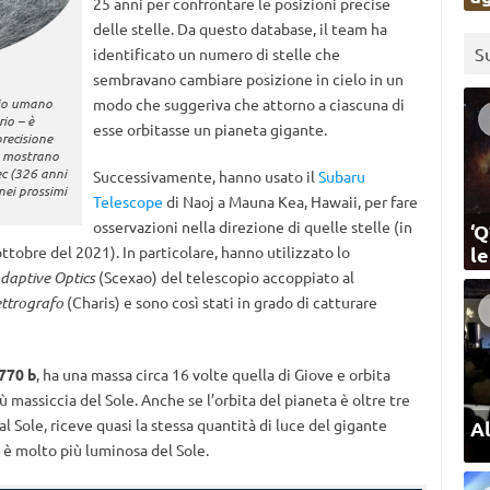
25 anni per confrontare le posizioni precise
delle stelle. Da questo database, il team ha
S
identificato un numero di stelle che
sembravano cambiare posizione in cielo in un
hio umano
modo che suggeriva che attorno a ciascuna di
io – è
esse orbitasse un pianeta gigante.
recisione
e mostrano
ec (326 anni
Successivamente, hanno usato il
Subaru
nei prossimi
Telescope
di Naoj a Mauna Kea, Hawaii, per fare
osservazioni nella direzione di quelle stelle (in
‘Q
ttobre del 2021). In particolare, hanno utilizzato lo
l
daptive Optics
(Scexao) del telescopio accoppiato al
ttrografo
(Charis) e sono così stati in grado di catturare
770 b
, ha una massa circa 16 volte quella di Giove e orbita
ù massiccia del Sole. Anche se l’orbita del pianeta è oltre tre
al Sole, riceve quasi la stessa quantità di luce del gigante
Al
 è molto più luminosa del Sole.