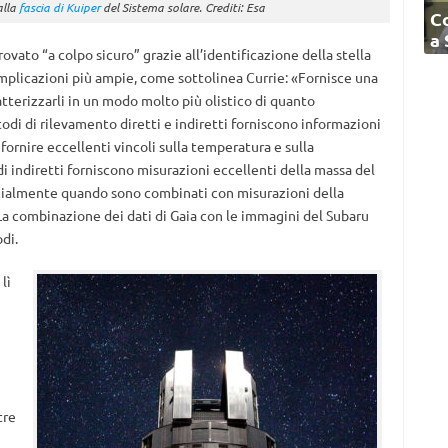
alla
fascia di Kuiper
del Sistema solare. Crediti: Esa
C
a
rovato “a colpo sicuro” grazie all’identificazione della stella
 implicazioni più ampie, come sottolinea Currie: «Fornisce una
atterizzarli in un modo molto più olistico di quanto
di di rilevamento diretti e indiretti forniscono informazioni
fornire eccellenti vincoli sulla temperatura e sulla
 indiretti forniscono misurazioni eccellenti della massa del
pecialmente quando sono combinati con misurazioni della
 La combinazione dei dati di Gaia con le immagini del Subaru
di.
lì
tre