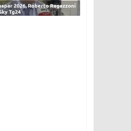
ospar 2026, Roberto Ragazzoni
 Sky Tg24