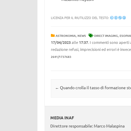
LICENZA PER IL RIUTILIZZO DEL TESTO:
,
,
ASTRONOMIA
NEWS
DIRECT IMAGING
ESOPIA
17/04/2023
alle
17:37
. I commenti sono aperti 
redazione refusi, imprecisioni ed errori è invec
2641/1737683
Navigazione articolo
←
Quando crolla il tasso di formazione st
MEDIA INAF
Direttore responsabile: Marco Malaspina