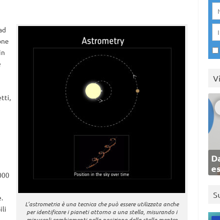
ad
one
in
e
V
tti,
Da
e
5000
S
.
L’astrometria è una tecnica che può essere utilizzata anche
ili
per identificare i pianeti attorno a una stella, misurando i
minuscoli cambiamenti nella posizione della stella mentre