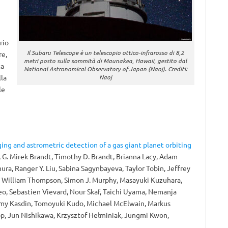
rio
Il Subaru Telescope è un telescopio ottico-infrarosso di 8,2
re,
metri posto sulla sommità di Maunakea, Hawaii, gestito dal
ta
National Astronomical Observatory of Japan (Naoj). Crediti:
lla
Naoj
le
ing and astrometric detection of a gas giant planet orbiting
, G. Mirek Brandt, Timothy D. Brandt, Brianna Lacy, Adam
ra, Ranger Y. Liu, Sabina Sagynbayeva, Taylor Tobin, Jeffrey
is, William Thompson, Simon J. Murphy, Masayuki Kuzuhara,
eo, Sebastien Vievard, Nour Skaf, Taichi Uyama, Nemanja
emy Kasdin, Tomoyuki Kudo, Michael McElwain, Markus
p, Jun Nishikawa, Krzysztof Hełminiak, Jungmi Kwon,