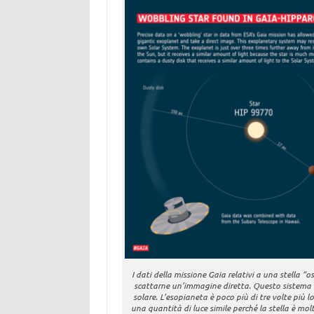
I dati della missione Gaia relativi a una stella 
scattarne un’immagine diretta. Questo sistema e
solare. L’esopianeta è poco più di tre volte più l
una quantità di luce simile perché la stella è mo