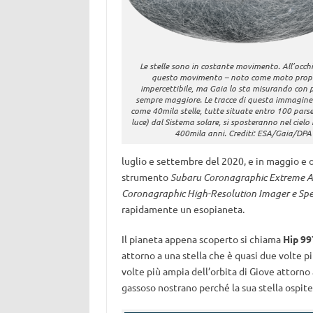
Le stelle sono in costante movimento. All’occ
questo movimento – noto come moto propr
impercettibile, ma Gaia lo sta misurando con p
sempre maggiore. Le tracce di questa immagin
come 40mila stelle, tutte situate entro 100 pars
luce) dal Sistema solare, si sposteranno nel cielo 
400mila anni. Crediti: ESA/Gaia/DPA
luglio e settembre del 2020, e in maggio e o
strumento
Subaru Coronagraphic Extreme A
Coronagraphic High-Resolution Imager e Spe
rapidamente un esopianeta.
Il pianeta appena scoperto si chiama
Hip 99
attorno a una stella che è quasi due volte pi
volte più ampia dell’orbita di Giove attorno 
gassoso nostrano perché la sua stella ospite