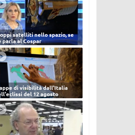
oppi satelliti nello spazio, se
 parla al Cospar
ppe di visibilità dall’Italia
ll'eclissi del 12 agosto