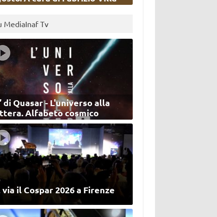
u MediaInaf Tv
’ di Quasar - L'universo alla
ettera. Alfabeto cosmico
 via il Cospar 2026 a Firenze