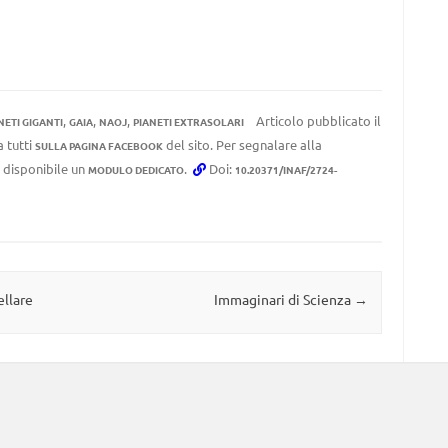
,
,
,
Articolo pubblicato il
NETI GIGANTI
GAIA
NAOJ
PIANETI EXTRASOLARI
a tutti
del sito. Per segnalare alla
SULLA PAGINA FACEBOOK
e disponibile un
.
Doi:
MODULO DEDICATO
10.20371/INAF/2724-
ellare
Immaginari di Scienza
→