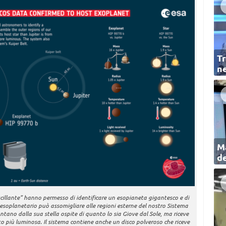
Tr
ne
Ma
de
“oscillante” hanno permesso di identificare un esopianeta gigantesco e di
soplanetario può assomigliare alle regioni esterne del nostro Sistema
ontano dalla sua stella ospite di quanto lo sia Giove dal Sole, ma riceve
lto più luminosa. Il sistema contiene anche un disco polveroso che riceve