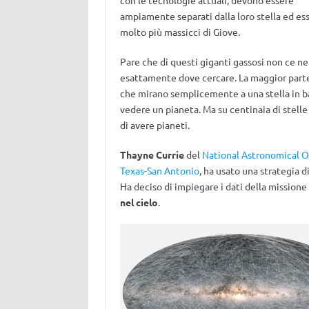
con le tecnologie attuali, devono essere
ampiamente separati dalla loro stella ed es
molto più massicci di Giove.
Pare che di questi giganti gassosi non ce ne
esattamente dove cercare. La maggior parte 
che mirano semplicemente a una stella in base
vedere un pianeta. Ma su centinaia di stel
di avere pianeti.
Thayne Currie
del
National Astronomical O
Texas-San Antonio
, ha usato una strategia d
Ha deciso di impiegare i dati della missione
nel cielo
.