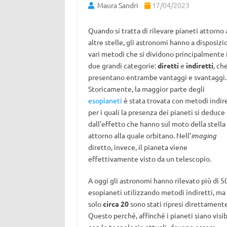
Maura Sandri
17/04/2023
Quando si tratta di rilevare pianeti attorno 
altre stelle, gli astronomi hanno a disposizi
vari metodi che si dividono principalmente 
due grandi categorie:
diretti
e
indiretti
, ch
presentano entrambe vantaggi e svantaggi.
Storicamente, la maggior parte degli
esopianeti
è stata trovata con metodi indire
per i quali la presenza dei pianeti si deduce
dall’effetto che hanno sul moto della stella
attorno alla quale orbitano. Nell’
imaging
diretto, invece, il pianeta viene
effettivamente visto da un telescopio.
A oggi gli astronomi hanno rilevato più di 
esopianeti utilizzando metodi indiretti, ma
solo
circa 20
sono stati ripresi direttamente
Questo perché, affinché i pianeti siano visib