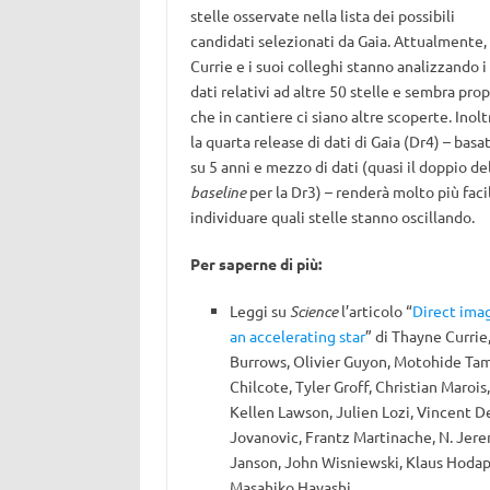
stelle osservate nella lista dei possibili
candidati selezionati da Gaia. Attualmente,
Currie e i suoi colleghi stanno analizzando i
dati relativi ad altre 50 stelle e sembra prop
che in cantiere ci siano altre scoperte. Inolt
la quarta release di dati di Gaia (Dr4) – basa
su 5 anni e mezzo di dati (quasi il doppio de
baseline
per la Dr3) – renderà molto più faci
individuare quali stelle stanno oscillando.
Per saperne di più:
Leggi su
Science
l’articolo “
Direct imag
an accelerating star
” di Thayne Currie
Burrows, Olivier Guyon, Motohide Tamu
Chilcote, Tyler Groff, Christian Maro
Kellen Lawson, Julien Lozi, Vincent D
Jovanovic, Frantz Martinache, N. Jer
Janson, John Wisniewski, Klaus Hodap
Masahiko Hayashi