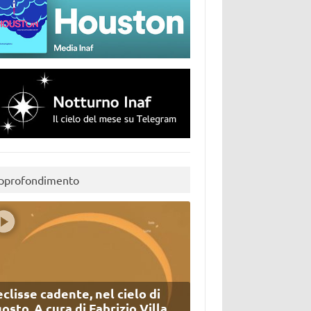
pprofondimento
eclisse cadente, nel cielo di
osto. A cura di Fabrizio Villa