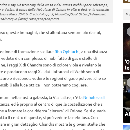
ndra X-ray Observatory della Nasa e del James Webb Space Telescope,
a destra, il cuore della Nebulosa di Orione in alto a destra, la galassia
S
lassie Macs J0416. Crediti: Raggi X, Nasa/Cxc/Sao; Ottico/Infrarosso:
a/Stsci; Ir: (Jwst) Nasa/Esa/Csa/Stsci
rso queste immagini, che si allontana sempre più da noi,
.
 regione di formazione stellare
Rho Ophiuchi
, a una distanza
e vedete è un complesso di nubi fatto di gas e stelle di
‘Q
e, i raggi X di Chandra sono di colore viola e rivelano le
l
e producono raggi X. I dati infrarossi di Webb sono di
 scuro e riescono a vedere le regioni di gas e polvere, che se
ensibili alla luce ottica – non potremmo cogliere.
mpre nella nostra galassia, la Via Lattea, c’è la
Nebulosa di
stanza, ed è proprio al centro di quella costellazione che si
cine a formare la cosiddetta “cintura” di Orione. Se si guarda
Al
tto il centro di queste, si può vedere la nebulosa. Con
e in gran dettaglio. Chandra mostra le giovani stelle che