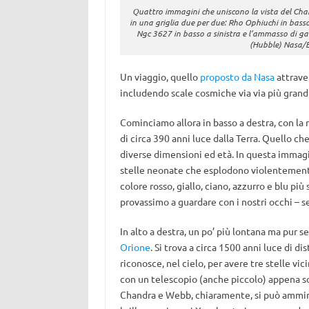
Quattro immagini che uniscono la vista del Cha
in una griglia due per due: Rho Ophiuchi in basso 
Ngc 3627 in basso a sinistra e l’ammasso di ga
(Hubble) Nasa/Es
Un viaggio, quello
proposto da Nasa
attrave
includendo scale cosmiche via via più grandi
Cominciamo allora in basso a destra, con la
di circa 390 anni luce dalla Terra. Quello ch
diverse dimensioni ed età. In questa immagin
stelle neonate che esplodono violentemente 
colore rosso, giallo, ciano, azzurro e blu più
provassimo a guardare con i nostri occhi – s
In alto a destra, un po’ più lontana ma pur se
Orione
. Si trova a circa 1500 anni luce di di
riconosce, nel cielo, per avere tre stelle vi
con un telescopio (anche piccolo) appena so
Chandra e Webb, chiaramente, si può ammirar