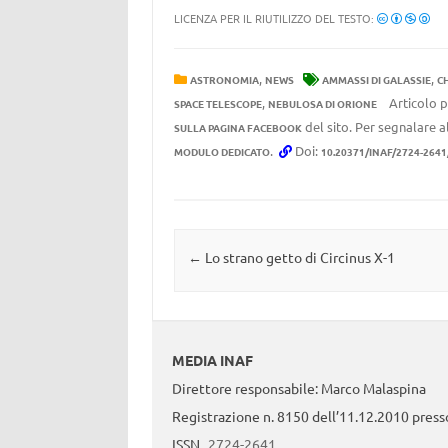
LICENZA PER IL RIUTILIZZO DEL TESTO:
,
,
ASTRONOMIA
NEWS
AMMASSI DI GALASSIE
C
,
Articolo p
SPACE TELESCOPE
NEBULOSA DI ORIONE
del sito. Per segnalare al
SULLA PAGINA FACEBOOK
.
Doi:
MODULO DEDICATO
10.20371/INAF/2724-264
Navigazione articolo
←
Lo strano getto di Circinus X-1
MEDIA INAF
Direttore responsabile: Marco Malaspina
Registrazione n. 8150 dell’11.12.2010 presso
ISSN
2724-2641