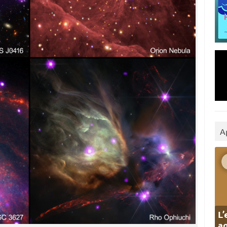
A
L’
ag