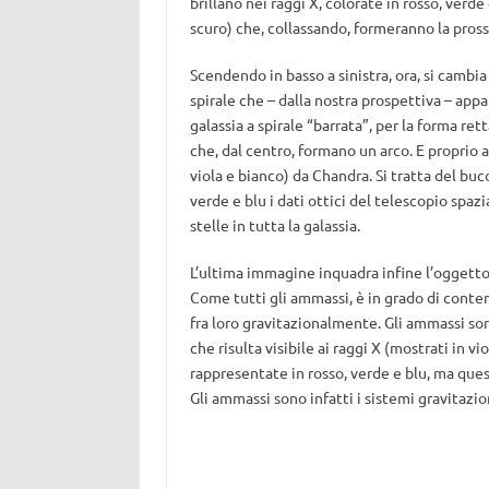
brillano nei raggi X, colorate in rosso, verd
scuro) che, collassando, formeranno la pross
Scendendo in basso a sinistra, ora, si cambia
spirale che – dalla nostra prospettiva – appar
galassia a spirale “barrata”, per la forma re
che, dal centro, formano un arco. E proprio
viola e bianco) da Chandra. Si tratta del bu
verde e blu i dati ottici del telescopio spaz
stelle in tutta la galassia.
L’ultima immagine inquadra infine l’oggetto
Come tutti gli ammassi, è in grado di conten
fra loro gravitazionalmente. Gli ammassi so
che risulta visibile ai raggi X (mostrati in 
rappresentate in rosso, verde e blu, ma ques
Gli ammassi sono infatti i sistemi gravitazi