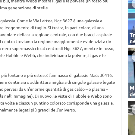
e e blu, mentre Webb mostra il gas e la polvere (in rosso più
ima generazione di stelle.
 galassia. Come la Via Lattea, Ngc 3627 è una galassia a
e leggermente di taglio. Si tratta, in particolare, di una
Tr
ttangolare della sua regione centrale, con due bracci a spirale
ne
 al centro troviamo la regione maggiormente evidenziata (in
co nero supermassiccio al centro di Ngc 3627, mentre in rosso,
iale Hubble e Webb, che individuano la polvere, il gas e le
 più lontano e più esteso: l’ammasso di galassie Macs J0416.
ere centinaia o addirittura migliaia di singole galassie legate
Ma
no pervasi da un’enorme quantità di gas caldo – o plasma –
de
viola nell’immagine). Di nuovo, le viste di Hubble e Webb sono
ta volta a ciascun puntino colorato corrisponde una galassia.
onalmente legati più grandi dell’universo.