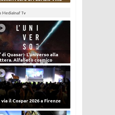
u MediaInaf Tv
’ di Quasar - L'universo alla
ettera. Alfabeto cosmico
 via il Cospar 2026 a Firenze