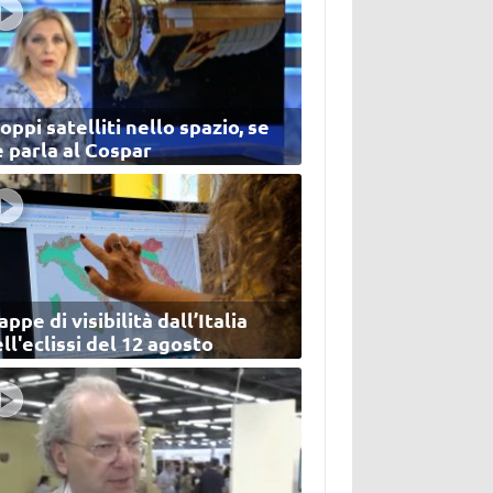
oppi satelliti nello spazio, se
 parla al Cospar
ppe di visibilità dall’Italia
ll'eclissi del 12 agosto