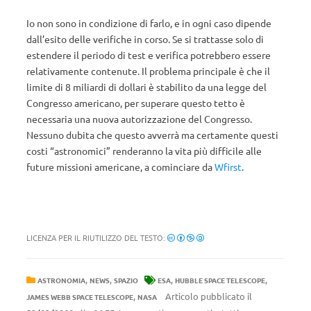
Io non sono in condizione di farlo, e in ogni caso dipende
dall’esito delle verifiche in corso. Se si trattasse solo di
estendere il periodo di test e verifica potrebbero essere
relativamente contenute. Il problema principale è che il
limite di 8 miliardi di dollari è stabilito da una legge del
Congresso americano, per superare questo tetto è
necessaria una nuova autorizzazione del Congresso.
Nessuno dubita che questo avverrà ma certamente questi
costi “astronomici” renderanno la vita più difficile alle
future missioni americane, a cominciare da
Wfirst
.
LICENZA PER IL RIUTILIZZO DEL TESTO:
,
,
,
,
ASTRONOMIA
NEWS
SPAZIO
ESA
HUBBLE SPACE TELESCOPE
,
Articolo pubblicato il
JAMES WEBB SPACE TELESCOPE
NASA