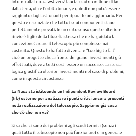
intorno alla terra. Jwst verrà lanciato ad un milione di km
dalla terra, oltre l’orbita lunare, e quindi non potrà essere
raggiunto dagli astronauti per ripararlo od aggiornarlo. Per
questo è essenziale che tutto i suoi componenti siano
perfettamente provati. In un certo senso questo ulteriore
rinvio è figlio della filosofia stessa che ne ha guidato la
concezione: creare il telescopio più complesso mai
costruito. Questo lo ha fatto diventare “too big to fail”
cioè un progetto che, a fronte dei grandi investimenti già
effettuati, deve a tutti costi essere un successo. La stessa
logica giustifica ulteriori investimenti nel caso di problemi,
come in questa circostanza.
La Nasa sta istituendo un Indipendent Review Board
(Irb) esterno per analizzare i punti critici ancora presenti
nella realizzazione del telescopio. Sappiamo già cosa
che c’è che non va?
Si sa che ci sono dei problemi agli scudi termici (senza i
quali tutto il telescopio non può funzionare) e in generale