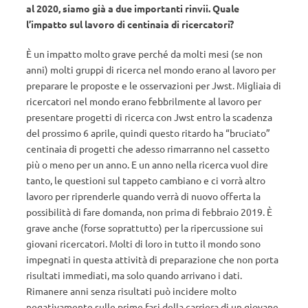
al 2020, siamo già a due importanti rinvii. Quale
l’impatto sul lavoro di centinaia di ricercatori?
È un impatto molto grave perché da molti mesi (se non
anni) molti gruppi di ricerca nel mondo erano al lavoro per
preparare le proposte e le osservazioni per Jwst. Migliaia di
ricercatori nel mondo erano febbrilmente al lavoro per
presentare progetti di ricerca con Jwst entro la scadenza
del prossimo 6 aprile, quindi questo ritardo ha “bruciato”
centinaia di progetti che adesso rimarranno nel cassetto
più o meno per un anno. E un anno nella ricerca vuol dire
tanto, le questioni sul tappeto cambiano e ci vorrà altro
lavoro per riprenderle quando verrà di nuovo offerta la
possibilità di fare domanda, non prima di febbraio 2019. È
grave anche (forse soprattutto) per la ripercussione sui
giovani ricercatori. Molti di loro in tutto il mondo sono
impegnati in questa attività di preparazione che non porta
risultati immediati, ma solo quando arrivano i dati.
Rimanere anni senza risultati può incidere molto
negativamente sulle prime fasi della carriera di un giovane