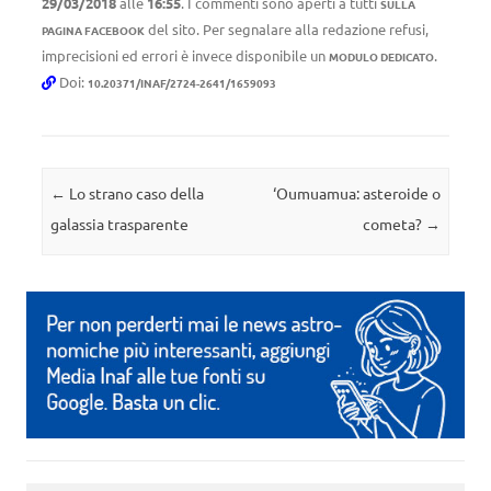
29/03/2018
alle
16:55
. I commenti sono aperti a tutti
SULLA
del sito. Per segnalare alla redazione refusi,
PAGINA FACEBOOK
imprecisioni ed errori è invece disponibile un
.
MODULO DEDICATO
Doi:
10.20371/INAF/2724-2641/1659093
Navigazione articolo
←
Lo strano caso della
‘Oumuamua: asteroide o
galassia trasparente
cometa?
→