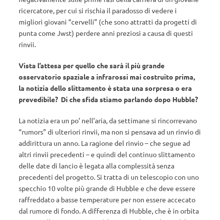
ricercatore, per cui si rischia il paradosso di vedere i
migliori giovani “cervelli” (che sono attratti da progetti di
punta come Jwst) perdere anni preziosi a causa di questi
rinvii.
Vista l’attesa per quello che sarà il più grande
osservatorio spaziale a infrarossi mai costruito prima,
la notizia dello slittamento è stata una sorpresa o era
prevedibile? Di che sfida stiamo parlando dopo Hubble?
La notizia era un po’ nell’aria, da settimane si rincorrevano
“rumors” di ulteriori rinvii, ma non si pensava ad un rinvio di
addirittura un anno. La ragione del rinvio – che segue ad
altri rinvii precedenti – e quindi del continuo slittamento
delle date di lancio è legata alla complessità senza
precedenti del progetto. Si tratta di un telescopio con uno
specchio 10 volte più grande di Hubble e che deve essere
raffreddato a basse temperature per non essere accecato
dal rumore di fondo. A differenza di Hubble, che è in orbita