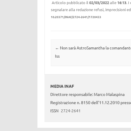
Articolo pubblicato il
02/03/2022
alle
16:13
. 
segnalare alla redazione refusi, imprecisioni ed
10.20371/INAF/2724-2641/1720433
Navigazione articolo
←
Non sarà AstroSamantha la comandante
Iss
MEDIA INAF
Direttore responsabile: Marco Malaspina
Registrazione n. 8150 dell’11.12.2010 presso
ISSN
2724-2641