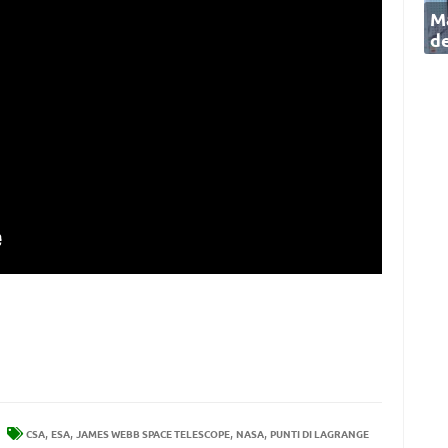
Ma
de
,
,
,
,
CSA
ESA
JAMES WEBB SPACE TELESCOPE
NASA
PUNTI DI LAGRANGE