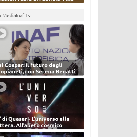
u MediaInaf Tv
l Cospar: il futuro degli
sopianeti, con Serena Benatti
’ di Quasar - L'universo alla
ettera. Alfabeto cosmico