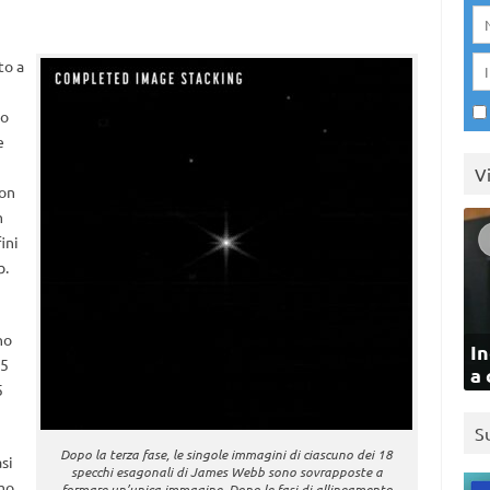
to a
to
e
V
Con
m
ini
b.
no
In
25
a 
5
S
Dopo la terza fase, le singole immagini di ciascuno dei 18
si
specchi esagonali di James Webb sono sovrapposte a
imo
formare un’unica immagine. Dopo le fasi di allineamento