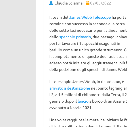
Claudia Sciarma
02/03/2022
Il team del
James Webb Telescope
ha porta
termine con successo la seconda e la terza
delle sette fasi necessarie per l’allineamen
dello
specchio primario
, due passaggi chiav
per far lavorare i 18 specchi esagonali in
berillio come un unico grande strumento. 
il completamento di queste due fasi, il tea
adesso potrà iniziare gli aggiustamenti più f
della posizione degli specchi di James Web
Il telescopio James Webb, lo ricordiamo, è
arrivato a destinazione
nel punto lagrangia
L2, a 1.5 milioni di chilometri dalla Terra, il 
gennaio dopo il
lancio
a bordo di un Ariane 
avvenuto a Natale 2021.
Una volta raggiunta la meta, ha iniziato le fa
di test e calibrazione degli strumenti. Il pr