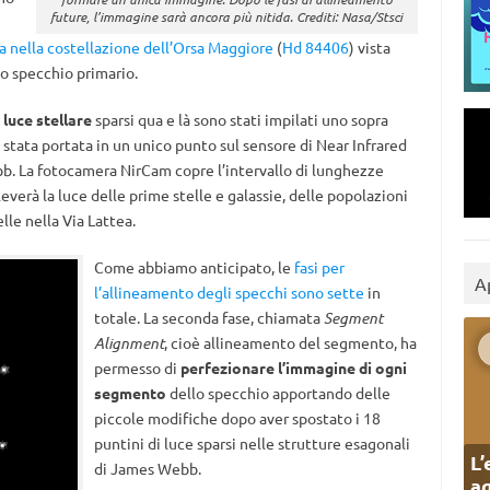
future, l’immagine sarà ancora più nitida. Crediti: Nasa/Stsci
a nella costellazione dell’Orsa Maggiore
(
Hd 84406
) vista
o specchio primario.
 luce stellare
sparsi qua e là sono stati impilati uno sopra
 è stata portata in un unico punto sul sensore di Near Infrared
b. La fotocamera NirCam copre l’intervallo di lunghezze
ileverà la luce delle prime stelle e galassie, delle popolazioni
elle nella Via Lattea.
Come abbiamo anticipato, le
fasi per
A
l’allineamento degli specchi sono sette
in
totale. La seconda fase, chiamata
Segment
Alignment
, cioè allineamento del segmento, ha
permesso di
perfezionare l’immagine
di ogni
segmento
dello specchio apportando delle
piccole modifiche dopo aver spostato i 18
puntini di luce sparsi nelle strutture esagonali
L’
di James Webb.
ag