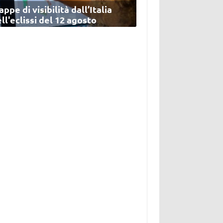
ppe di visibilità dall’Italia
ll'eclissi del 12 agosto