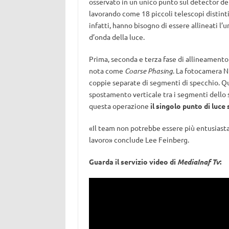
osservato in un unico punto sul detector de
lavorando come 18 piccoli telescopi distint
infatti, hanno bisogno di essere allineati l’
d’onda della luce.
Prima, seconda e terza fase di allineamento 
nota come
Coarse Phasing
. La fotocamera Ni
coppie separate di segmenti di specchio. Qu
spostamento verticale tra i segmenti dello s
questa operazione
il singolo punto di luc
«Il team non potrebbe essere più entusiast
lavoro» conclude Lee Feinberg.
Guarda il servizio video di
MediaInaf Tv
: