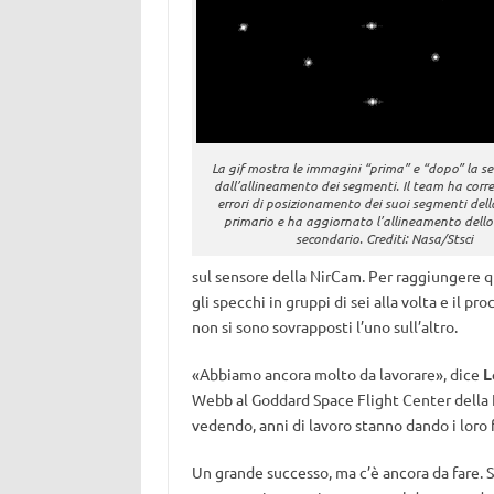
La gif mostra le immagini “prima” e “dopo” la s
dall’allineamento dei segmenti. Il team ha corr
errori di posizionamento dei suoi segmenti dell
primario e ha aggiornato l’allineamento dello
secondario. Crediti: Nasa/Stsci
sul sensore della NirCam. Per raggiungere que
gli specchi in gruppi di sei alla volta e il pr
non si sono sovrapposti l’uno sull’altro.
«Abbiamo ancora molto da lavorare», dice
L
Webb al Goddard Space Flight Center della 
vedendo, anni di lavoro stanno dando i loro f
Un grande successo, ma c’è ancora da fare. 