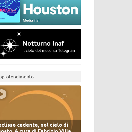
pprofondimento
eclisse cadente, nel cielo di
osto. A cura di Fabrizio Villa