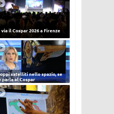
 via il Cospar 2026 a Firenze
oppi satelliti nello spazio, se
 parla al Cospar