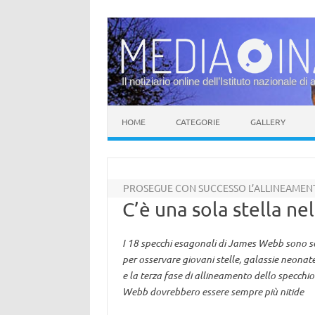
Il notiziario online dell’Istituto nazionale di 
Vai al contenuto
HOME
CATEGORIE
GALLERY
PROSEGUE CON SUCCESSO L’ALLINEAMEN
C’è una sola stella ne
I 18 specchi esagonali di James Webb sono se
per osservare giovani stelle, galassie neona
e la terza fase di allineamento dello specchi
Webb dovrebbero essere sempre più nitide