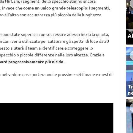
lla NirCam, i segmenti dello specchio stanno ancora
i, invece che
come un unico grande telescopio
. I segmenti,
uno all’altro con accuratezza più piccola della lunghezza
sono state superate con successo e adesso inizia la quarta,
Al
rCam verrà utilizzata per catturare gli spettri di luce da 20
esto aiuterà il team a identificare e correggere lo
pecchio o piccole differenze nelle loro altezze. Grazie a
e sarà progressivamente più nitido
.
a nel vedere cosa porteranno le prossime settimane e mesi di
Tr
ne