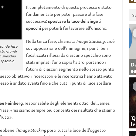
Il completamento di questo processo è stato
fondamentale per poter passare alla fase
S
successiva:
spostare la luce dei singoli
specchi
per poterli far lavorare all’unisono.
Nella terza fase, chiamata
Image Stacking
, cioè
econda fase
sovrapposizione dell’immagine, i punti ben
etto grandi
focalizzati riflessi da ciascuno specchio sono
o specchio
 specchio
stati impilati l’uno sopra l’altro, portando i
Da
fotoni di ciascun segmento nello stesso punto
e
sto obiettivo, i ricercatori e le ricercatrici hanno attivato
ocesso è andato avanti fino a che tutti i punti di luce stellare
ee Feinberg
, responsabile degli elementi ottici del James
Nasa, «ma siamo sempre più contenti dei risultati che stiamo
‘Q
rutti».
l
Sebbene l’
Image Stacking
porti tutta la luce dell’oggetto