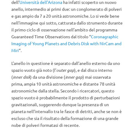
dell’
Università dell’Arizona
ha infatti scoperto un nuovo
anello, intermedio ai primi due: un conglomerato di polveri
e gas ampio da 7 a 20 unità astronomiche. Lo si vede bene
nell’immagine qui sotto, catturata dallo strumento durante
il primo ciclo di osservazione nell’ambito del programma
Guaranteed Time Observations dal titolo “
Coronagraphic
Imaging of Young Planets and Debris Disk with NirCam and
Miri
“
.
L’anello in questione è separato dall’anello esterno da uno
spazio vuoto già noto (l’
outer gap
), e dal disco interno
(
inner disk
) da una divisione (
inner gap
) mai osservata
prima, ampia 10 unità astronomiche e distante 78 unità
astronomiche dalla stella. Secondo i ricercatori, questo
spazio vuoto è probabilmente il prodotto di perturbazioni
gravitazionali, suggerendo dunque la presenza di un
pianeta nell’intervallo tra le fasce di detriti, anche se non è
escluso che sia il risultato della formazione di una grande
nube di polveri formatasi di recente.