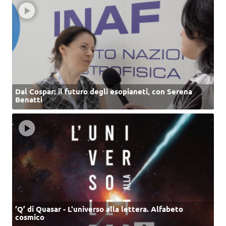
Dal Cospar: il futuro degli esopianeti, con Serena
Benatti
‘Q’ di Quasar - L'universo alla lettera. Alfabeto
cosmico