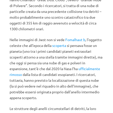
di Polvere”. Secondo i ricercatori, si tratta di una nube di
particelle creata da una precedente collisione tra detriti –
molto probabilmente uno scontro catastrofico tra due
oggetti di 355 km di raggio avvenuto a velocità di circa
1300 chilometri orari.
Nelle immagini di Jwst non si vede
Fomalhaut b
, l’oggetto
celeste che all’epoca della
scoperta
si pensava fosse un
pianeta (uno tra i primi candidati pianeti extrasolari
scoperti attorno a una stella tramite immagini dirette), ma
che oggi si pensa sia una nube di gas e polveri in
espansione, tant’è che dal 2020 la Nasa l’ha
ufficialmente
rimosso
dalla lista di candidati esopianeti. I ricercatori,
tuttavia, hanno previsto la localizzazione di questa nube
(la si può vedere nel riquadro in alto dell’immagine), che
potrebbe essersi originata proprio dall’anello intermedio
appena scoperto.
Le strutture degli anelli circumstellari di detriti, la loro