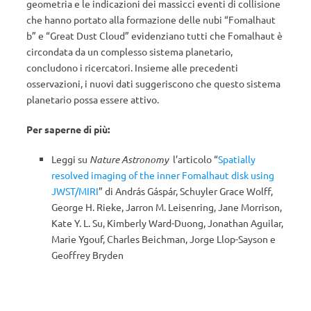
geometria e le indicazioni dei massicci eventi di collisione
che hanno portato alla formazione delle nubi “Fomalhaut
b” e “Great Dust Cloud” evidenziano tutti che Fomalhaut è
circondata da un complesso sistema planetario,
concludono i ricercatori. Insieme alle precedenti
osservazioni, i nuovi dati suggeriscono che questo sistema
planetario possa essere attivo.
Per saperne di più:
Leggi su
Nature Astronomy
l’articolo “
Spatially
resolved imaging of the inner Fomalhaut disk using
JWST/MIRI
” di András Gáspár, Schuyler Grace Wolff,
George H. Rieke, Jarron M. Leisenring, Jane Morrison,
Kate Y. L. Su, Kimberly Ward-Duong, Jonathan Aguilar,
Marie Ygouf, Charles Beichman, Jorge Llop-Sayson e
Geoffrey Bryden