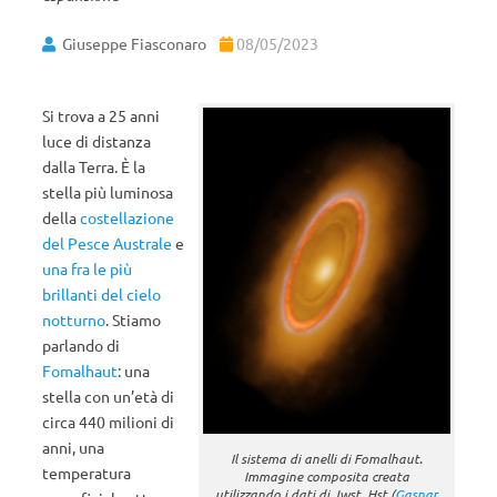
Giuseppe Fiasconaro
08/05/2023
Si trova a 25 anni
luce di distanza
dalla Terra. È la
stella più luminosa
della
costellazione
del Pesce Australe
e
una fra le più
brillanti del cielo
notturno
. Stiamo
parlando di
Fomalhaut
: una
stella con un’età di
circa 440 milioni di
anni, una
Il sistema di anelli di Fomalhaut.
temperatura
Immagine composita creata
utilizzando i dati di Jwst, Hst (
Gaspar