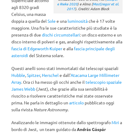
superficiale attorno
e Rieke 2020
) e Alma (
MacGregor et al.
agli 8320 gradi
2017
). Crediti: Adam Block
Celsius, una massa
doppia a quella del
Sole
e una
luminosità
che è 17 volte
maggiore. Una fra le sue caratteristiche più studiate è la
presenza di due
dischi circumstellari
: un disco esterno e un
disco interno di polveri e gas, analoghi rispettivamente alla
fascia di Edgeworth-Kuiper
e alla
fascia principale degli
asteroidi
del Sistema solare.
Questi anelli sono stati immortalati dai telescopi spaziali
Hubble
,
Spitzer
,
Herschel
e dall’
Atacama Large Millimeter
Array
. Ora ci ha messo gli occhi anche il
telescopio spaziale
James Webb
(Jwst), che grazie alla sua sensibilità è
riuscito a risolvere caratteristiche mai state osservate
prima. Ne parla in dettaglio un
articolo
pubblicato oggi
sulla rivista
Nature Astronomy.
Analizzando le immagini ottenute dallo spettrografo
Miri
a
bordo di Jwst, un team guidato da
András Gáspár