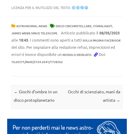
LICENZA PER IL RIUTILIZZO DEL TESTO:
,
,
,
ASTRONOMIA
NEWS
DISCO CIRCUMSTELLARE
FOMALHAUT
Articolo pubblicato il
08/05/2023
JAMES WEBB SPACE TELESCOPE
alle
18:43
. I commenti sono aperti a tutti
SULLA PAGINA FACEBOOK
del sito. Per segnalare alla redazione refusi, imprecisioni ed
errori è invece disponibile un
.
Doi:
MODULO DEDICATO
10.20371/INAF/2724-2641/1738562
Navigazione articolo
←
Giochi d’ombre in un
Occhi di scienziato, mani da
disco protoplanetario
artista
→