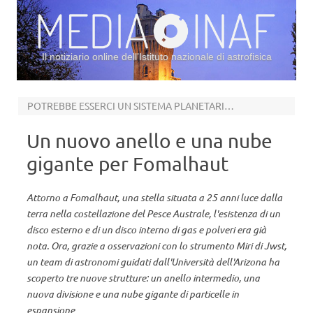
Il notiziario online dell’Istituto nazionale di astrofisica
Vai al contenuto
POTREBBE ESSERCI UN SISTEMA PLANETARIO IN FORMAZIONE
Un nuovo anello e una nube
gigante per Fomalhaut
Attorno a Fomalhaut, una stella situata a 25 anni luce dalla
terra nella costellazione del Pesce Australe, l'esistenza di un
disco esterno e di un disco interno di gas e polveri era già
nota. Ora, grazie a osservazioni con lo strumento Miri di Jwst,
un team di astronomi guidati dall'Università dell'Arizona ha
scoperto tre nuove strutture: un anello intermedio, una
nuova divisione e una nube gigante di particelle in
espansione