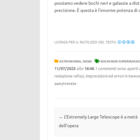
possiamo vedere buchi neri e galassie a dis
precisione. È questa è l’enorme potenza di 
LICENZA PER IL RIUTILIZZO DEL TESTO:
,
ASTRONOMIA
NEWS
BUCHI NERI SUPERMASSIC
11/07/2023
alle
16:46
. I commenti sono aperti 
redazione refusi, imprecisioni ed errori è invec
2641/1741470
Navigazione articolo
←
L’Extremely Large Telescope è a metà
dell’opera