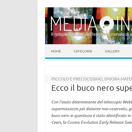
Il notiziario online dell’Istituto nazionale di 
Vai al contenuto
HOME
CATEGORIE
GALLERY
PICCOLO E PRECOCISSIMO, DIVORA MATE
Ecco il buco nero sup
Con l’aiuto determinante del telescopio Webb, 
supermassiccio più distante mai osservato, già 
buco nero in questione è stato identificato in
Ceers, la Cosmic Evolution Early Release Sci