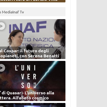
u MediaInaf Tv
l Cospar: il futuro degli
sopianeti, con Serena Benatti
’ di Quasar - L'universo alla
ettera. Alfabeto cosmico