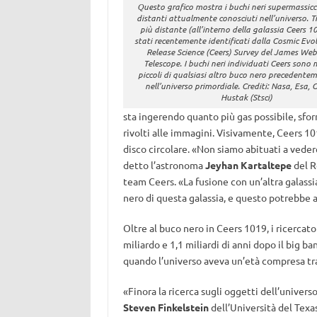
Questo grafico mostra i buchi neri supermassicci
distanti attualmente conosciuti nell’universo. Tre
più distante (all’interno della galassia Ceers 1
stati recentemente identificati dalla Cosmic Evo
Release Science (Ceers) Survey del James We
Telescope. I buchi neri individuati Ceers sono 
piccoli di qualsiasi altro buco nero precedente
nell’universo primordiale. Crediti: Nasa, Esa, 
Hustak (Stsci)
sta ingerendo quanto più gas possibile, sfo
rivolti alle immagini. Visivamente, Ceers 
disco circolare. «Non siamo abituati a veder
detto l’astronoma
Jeyhan Kartaltepe
del R
team Ceers. «La fusione con un’altra galassi
nero di questa galassia, e questo potrebbe 
Oltre al buco nero in Ceers 1019, i ricercator
miliardo e 1,1 miliardi di anni dopo il big b
quando l’universo aveva un’età compresa tra
«Finora la ricerca sugli oggetti dell’univers
Steven Finkelstein
dell’Università del Tex