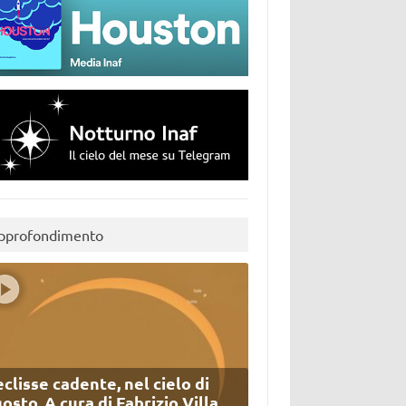
pprofondimento
eclisse cadente, nel cielo di
osto. A cura di Fabrizio Villa