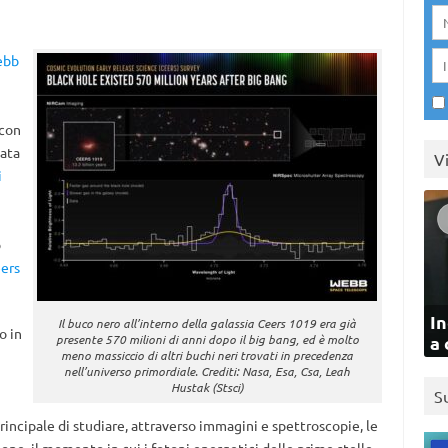
ebb
 con
lata
V
i
o
ers
In
Il buco nero all’interno della galassia Ceers 1019 era già
o in
presente 570 milioni di anni dopo il big bang, ed è molto
a 
meno massiccio di altri buchi neri trovati in precedenza
nell’universo primordiale. Crediti: Nasa, Esa, Csa, Leah
Hustak (Stsci)
S
incipale di studiare, attraverso immagini e spettroscopie, le