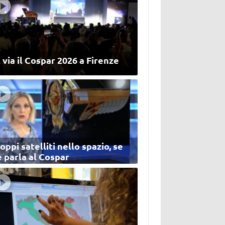
 via il Cospar 2026 a Firenze
oppi satelliti nello spazio, se
 parla al Cospar