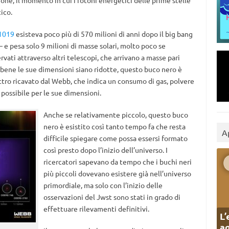
ione, il momento in cui i fotoni energetici delle prime stelle
ico.
 1019
esisteva poco più di 570 milioni di anni dopo il big bang
e pesa solo 9 milioni di masse solari, molto poco se
rvati attraverso altri telescopi, che arrivano a masse pari
ebbene le sue dimensioni siano ridotte, questo buco nero è
tro ricavato dal Webb, che indica un consumo di gas, polvere
possibile per le sue dimensioni.
Anche se relativamente piccolo, questo buco
nero è esistito così tanto tempo fa che resta
A
difficile spiegare come possa essersi formato
così presto dopo l’inizio dell’universo. I
ricercatori sapevano da tempo che i buchi neri
più piccoli dovevano esistere già nell’universo
primordiale, ma solo con l’inizio delle
osservazioni del Jwst sono stati in grado di
effettuare rilevamenti definitivi.
L’
ag