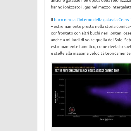
antiche galassie nell’epoca della reionizzaz
hanno ionizzato il gas nel mezzo intergalatt
Il
buco nero all’interno della galassia Ceers
– estremamente presto nella storia comica – 
confrontato con altri buchi neri lontani osse
anche a miliardi di volte quella del Sole. S
estremamente famelico, come rivela lo spet
e stelle alla massima velocità teoricamente 