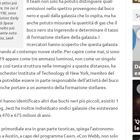
Il team non solo ha potuto distinguere quali
 attivi più
, tra cui il
emissioni nello spettro provengono dal buco
019), sono
S
nero e quali dalla galassia che lo ospita, ma ha
lution Early
anche potuto misurare la quantità di gas che il
bb Space
molto più
buco nero sta ingerendo e determinare il tasso
mente noto
di formazione stellare della galassia. I
Csa, Leah
ricercatori hanno scoperto che questa galassia
rnando al contempo nuove stelle. Per capire come mai, si sono
1019 appare come tre ammassi luminosi, non come un singolo
Da
e così tanta struttura nelle immagini a queste distanze», ha
e
ochester Institute of Technology di New York, membro del
a potrebbe essere in parte responsabile dell’attività del buco
anche portare a un aumento della formazione stellare».
i hanno identificato altri due buchi neri più piccoli, esistiti 1
ang. Jwst ha inoltre individuato undici galassie che esistevano
 470 e 675 milioni di anni.
‘Q
l
o primordiale era in gran parte teorica», spiega l’astronomo
as a Austin, a capo del programma Ceers. «Con Webb, non solo