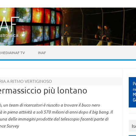
astrofisica
MEDIAINAF TV
INAF
RIA A RITMO VERTIGINOSO
ermassiccio più lontano
un team di ricercatori è riuscito a trovare il buco nero
in piena attività a soli 570 milioni di anni dopo il big bang. Il
 una delle immagini prodotte dal telescopio facenti parte di
Is
ence Survey