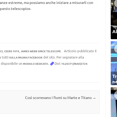
tanze estreme, ma possiamo anche iniziare a misurarli con
questo telescopio».
Al
,
,
Articolo pubblicato il
CI
CEERS 1019
JAMES WEBB SPACE TELESCOPE
a tutti
del sito. Per segnalare alla
SULLA PAGINA FACEBOOK
e disponibile un
.
Doi:
MODULO DEDICATO
10.20371/INAF/2724-
Tr
ne
Così scorrevano i fiumi su Marte e Titano
→