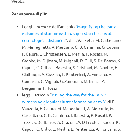
Webb».
Per saperne di più:
Leggi il
preprint
dell’articolo “
Magnifying the early
episodes of star formation: super star clusters at
cosmological distances
“, di E. Vanzella, M. Castellano,
M. Meneghetti, A. Mercurio, G. B. Caminha, G. Cupani,
F. Calura, L. Christensen, E. Merlin, P. Rosati, M.
Gronke, M. Dijkstra, M. Mignoli, R. Gilli, S. De Barros, K.
Caputi, C. Grillo, I. Balestra, S. Cristiani, M. Nonino, E.
Giallongo, A. Grazian, L. Pentericci, A. Fontana, A.
Comastri, C. Vignali, G. Zamorani, M. Brusa, P.
Bergamini, P. Tozzi
leggi l’articolo “
Paving the way for the JWST:
witnessing globular cluster formation at z>3
” di E.
Vanzella, F. Calura, M. Meneghetti, A. Mercurio, M.
Castellano, G. B. Caminha, I. Balestra, P. Rosati, P.
Tozzi, S. De Barros, A. Grazian, A. D’Ercole, L. Ciotti, K.
Caputi, C. Grillo, E. Merlin, L. Pentericci, A. Fontana, S.