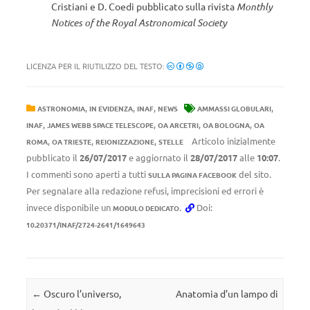
Cristiani e D. Coedi pubblicato sulla rivista
Monthly
Notices of the Royal Astronomical Society
LICENZA PER IL RIUTILIZZO DEL TESTO:
,
,
,
,
ASTRONOMIA
IN EVIDENZA
INAF
NEWS
AMMASSI GLOBULARI
,
,
,
,
INAF
JAMES WEBB SPACE TELESCOPE
OA ARCETRI
OA BOLOGNA
OA
,
,
,
Articolo inizialmente
ROMA
OA TRIESTE
REIONIZZAZIONE
STELLE
pubblicato il
26/07/2017
e aggiornato il
28/07/2017
alle
10:07
.
I commenti sono aperti a tutti
del sito.
SULLA PAGINA FACEBOOK
Per segnalare alla redazione refusi, imprecisioni ed errori è
invece disponibile un
.
Doi:
MODULO DEDICATO
10.20371/INAF/2724-2641/1649643
Navigazione articolo
←
Oscuro l’universo,
Anatomia d’un lampo di