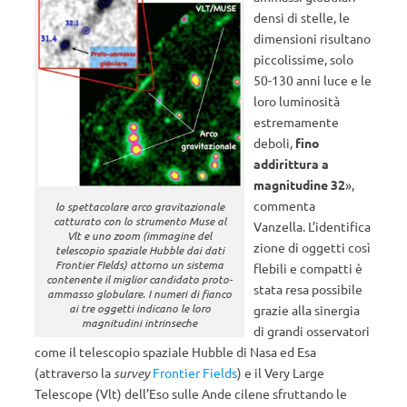
densi di stelle, le
dimensioni risultano
piccolissime, solo
50-130 anni luce e le
loro luminosità
estremamente
deboli,
fino
addirittura a
magnitudine 32
»,
commenta
lo spettacolare arco gravitazionale
catturato con lo strumento Muse al
Vanzella. L’identifica
Vlt e uno zoom (immagine del
zione di oggetti così
telescopio spaziale Hubble dai dati
Frontier FIelds) attorno un sistema
flebili e compatti è
contenente il miglior candidato proto-
stata resa possibile
ammasso globulare. I numeri di fianco
ai tre oggetti indicano le loro
grazie alla sinergia
magnitudini intrinseche
di grandi osservatori
come il telescopio spaziale Hubble di Nasa ed Esa
(attraverso la
survey
Frontier Fields
) e il Very Large
Telescope (Vlt) dell’Eso sulle Ande cilene sfruttando le