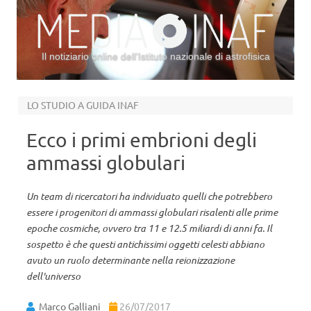
Il notiziario online dell’Istituto nazionale di astrofisica
Vai al contenuto
LO STUDIO A GUIDA INAF
Ecco i primi embrioni degli
ammassi globulari
Un team di ricercatori ha individuato quelli che potrebbero
essere i progenitori di ammassi globulari risalenti alle prime
epoche cosmiche, ovvero tra 11 e 12.5 miliardi di anni fa. Il
sospetto è che questi antichissimi oggetti celesti abbiano
avuto un ruolo determinante nella reionizzazione
dell'universo
Marco Galliani
26/07/2017