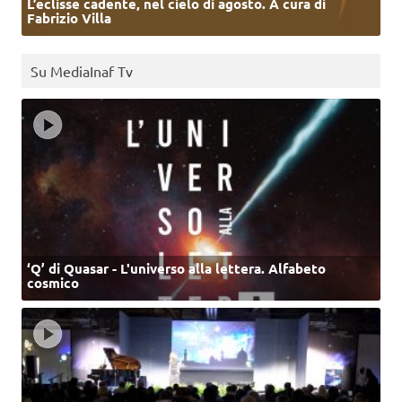
L’eclisse cadente, nel cielo di agosto. A cura di
Fabrizio Villa
Su MediaInaf Tv
‘Q’ di Quasar - L'universo alla lettera. Alfabeto
cosmico