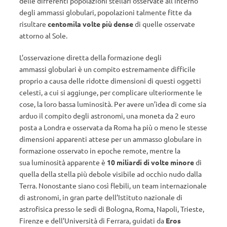
delle differenti popolazioni stellari osservate all’interno
degli ammassi globulari, popolazioni talmente fitte da
risultare
centomila volte più dense
di quelle osservate
attorno al Sole.
L’osservazione diretta della formazione degli
ammassi globulari è un compito estremamente difficile
proprio a causa delle ridotte dimensioni di questi oggetti
celesti, a cui si aggiunge, per complicare ulteriormente le
cose, la loro bassa luminosità. Per avere un’idea di come sia
arduo il compito degli astronomi, una moneta da 2 euro
posta a Londra e osservata da Roma ha più o meno le stesse
dimensioni apparenti attese per un ammasso globulare in
formazione osservato in epoche remote, mentre la
sua luminosità apparente è
10 miliardi di volte minore
di
quella della stella più debole visibile ad occhio nudo dalla
Terra. Nonostante siano così flebili, un team internazionale
di astronomi, in gran parte dell’Istituto nazionale di
astrofisica presso le sedi di Bologna, Roma, Napoli, Trieste,
Firenze e dell’Università di Ferrara, guidati da
Eros