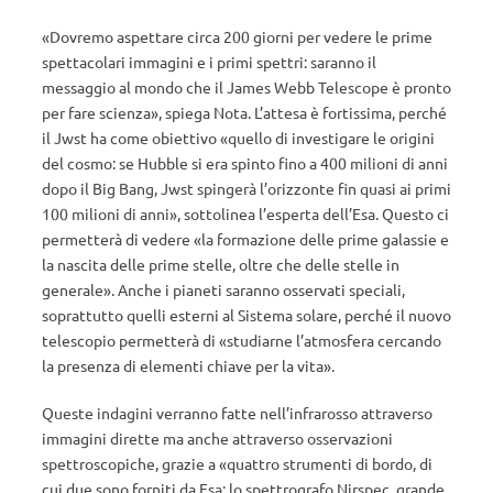
«Dovremo aspettare circa 200 giorni per vedere le prime
spettacolari immagini e i primi spettri: saranno il
messaggio al mondo che il James Webb Telescope è pronto
per fare scienza», spiega Nota. L’attesa è fortissima, perché
il Jwst ha come obiettivo «quello di investigare le origini
del cosmo: se Hubble si era spinto fino a 400 milioni di anni
dopo il Big Bang, Jwst spingerà l’orizzonte fin quasi ai primi
100 milioni di anni», sottolinea l’esperta dell’Esa. Questo ci
permetterà di vedere «la formazione delle prime galassie e
la nascita delle prime stelle, oltre che delle stelle in
generale». Anche i pianeti saranno osservati speciali,
soprattutto quelli esterni al Sistema solare, perché il nuovo
telescopio permetterà di «studiarne l’atmosfera cercando
la presenza di elementi chiave per la vita».
Queste indagini verranno fatte nell’infrarosso attraverso
immagini dirette ma anche attraverso osservazioni
spettroscopiche, grazie a «quattro strumenti di bordo, di
cui due sono forniti da Esa: lo spettrografo Nirspec, grande