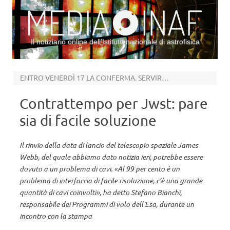
Il notiziario online dell’Istituto nazionale di astrofisica
Vai al contenuto
ENTRO VENERDÌ 17 LA CONFERMA. SERVIRANNO POI 200 GIORNI PER I PRIMI DATI
Contrattempo per Jwst: pare
sia di facile soluzione
Il rinvio della data di lancio del telescopio spaziale James
Webb, del quale abbiamo dato notizia ieri, potrebbe essere
dovuto a un problema di cavi. «Al 99 per cento è un
problema di interfaccia di facile risoluzione, c’è una grande
quantità di cavi coinvolti», ha detto Stefano Bianchi,
responsabile dei Programmi di volo dell’Esa, durante un
incontro con la stampa