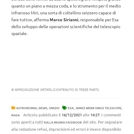
quanto un piano a mezza coda, e lo strumento per il medio
infrarosso Miri, una sorta di coltellino svizzero capace di
fare tutto», afferma
Marco Sirianni
, responsabile per Esa
dello sviluppo delle operazioni scientifiche del telescopio
spaziale.
© RIPRODUZIONE VIETATA (CONTENUTO DI TERZE PARTI)
,
,
,
,
ASTRONOMIA
NEWS
SPAZIO
ESA
JAMES WEBB SPACE TELESCOPE
Articolo pubblicato il
16/12/2021
alle
14:27
. I commenti
NASA
sono aperti a tutti
del sito. Per segnalare
SULLA PAGINA FACEBOOK
alla redazione refusi, imprecisioni ed errori è invece disponibile