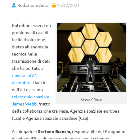
Redazione Ansa
16/12/2021
Potrebbe esserci un
problema di cavi di
facile risoluzione,
dietro all’anomalia
tecnica nella
trasmissione di dati
che ha portato a
rinviare al 24
dicembre
il lancio
dell’attesissimo
telescopio spaziale
Crediti: Nasa
James Webb
, frutto
della collaborazione tra Nasa, Agenzia spaziale europea
(Esa) e Agenzia spaziale canadese (Csa).
A spiegarlo è
Stefano Bianchi
, responsabile dei Programmi
di volo dell’Esa, durante un incontro con la stampa.