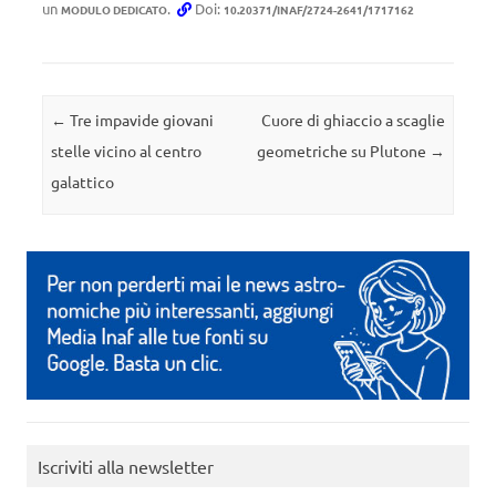
un
.
Doi:
MODULO DEDICATO
10.20371/INAF/2724-2641/1717162
Navigazione articolo
←
Tre impavide giovani
Cuore di ghiaccio a scaglie
stelle vicino al centro
geometriche su Plutone
→
galattico
Iscriviti alla newsletter