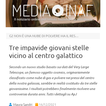
Il notiziario online dell’Istituto nazionale di astrofisica
Vai al contenuto
G2 NON È UNA NUBE DI POLVERE MA IL RESTO DI UN AMMASSO STELLARE
Tre impavide giovani stelle
vicino al centro galattico
Secondo un nuovo studio basato sui dati del Very Large
Telescope, un famoso oggetto cosmico, originariamente
classificato come nube di gas e polvere nei pressi del centro
della nostra galassia, sarebbe in realtà costituito da tre stelle
giovanissime. I risultati potrebbero finalmente risolvere una
controversia durata anni. Tutti i dettagli su ApJ
Maura Sandri
16/12/2021