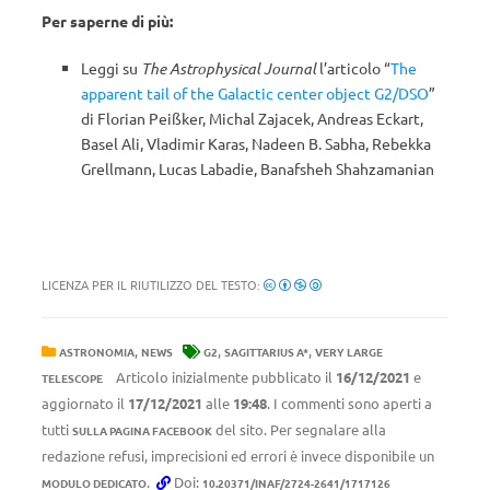
Per saperne di più:
Leggi su
The Astrophysical Journal
l’articolo “
The
apparent tail of the Galactic center object G2/DSO
”
di Florian Peißker, Michal Zajacek, Andreas Eckart,
Basel Ali, Vladimir Karas, Nadeen B. Sabha, Rebekka
Grellmann, Lucas Labadie, Banafsheh Shahzamanian
LICENZA PER IL RIUTILIZZO DEL TESTO:
,
,
,
ASTRONOMIA
NEWS
G2
SAGITTARIUS A*
VERY LARGE
Articolo inizialmente pubblicato il
16/12/2021
e
TELESCOPE
aggiornato il
17/12/2021
alle
19:48
. I commenti sono aperti a
tutti
del sito. Per segnalare alla
SULLA PAGINA FACEBOOK
redazione refusi, imprecisioni ed errori è invece disponibile un
.
Doi:
MODULO DEDICATO
10.20371/INAF/2724-2641/1717126