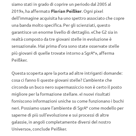
siamo stati in grado di coprire un periodo dal 2005 al
2019», ha affermato
Florian Peißker
. Ogni pixel
dell’immagine acquisita ha uno spettro associato che copre
una banda molto specifica. Per gli scienziati, questo
garantisce un enorme livello di dettaglio. «Che G2 sia in
realtà composto da tre giovani stelle in evoluzione è
sensazionale. Mai prima d’ora sono state osservate stelle
più giovani di quelle trovate intorno a SgrA*», afferma
Peißker.
Questa scoperta apre la porta ad altre intriganti domande:
cosa ci fanno lì queste giovani stelle? L’ambiente che
circonda un buco nero supermassiccio non è certo il posto
migliore per la formazione stellare. «I nuovi risultati
forniscono informazioni uniche su come funzionano i buchi
neri. Possiamo usare l’ambiente di SgrA* come modello per
saperne di più sull’evoluzione e sui processi di altre
galassie, in angoli completamente diversi del nostro
Universo», conclude Peißker.