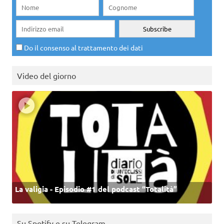
Do il consenso al trattamento dei dati
Video del giorno
La valigia - Episodio #1 del podcast “Totalità”
Su Spotify e su Telegram