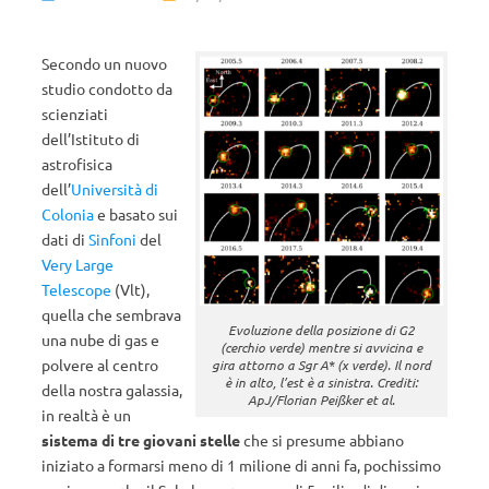
Secondo un nuovo
studio condotto da
scienziati
dell’Istituto di
astrofisica
dell’
Università di
Colonia
e basato sui
dati di
Sinfoni
del
Very Large
Telescope
(Vlt),
quella che sembrava
Evoluzione della posizione di G2
una nube di gas e
(cerchio verde) mentre si avvicina e
polvere al centro
gira attorno a Sgr A* (x verde). Il nord
è in alto, l’est è a sinistra. Crediti:
della nostra galassia,
ApJ/Florian Peißker et al.
in realtà è un
sistema di tre giovani stelle
che si presume abbiano
iniziato a formarsi meno di 1 milione di anni fa, pochissimo