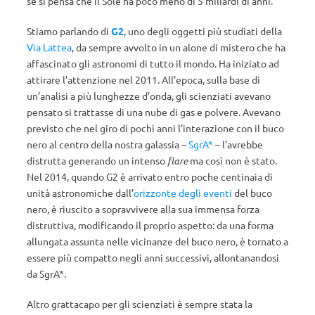
se si pensa che il Sole ha poco meno di 5 miliardi di anni.
Stiamo parlando di
G2
, uno degli oggetti più studiati della
Via Lattea
, da sempre avvolto in un alone di mistero che ha
affascinato gli astronomi di tutto il mondo. Ha iniziato ad
attirare l’attenzione nel 2011. All’epoca, sulla base di
un’analisi a più lunghezze d’onda, gli scienziati avevano
pensato si trattasse di una nube di gas e polvere. Avevano
previsto che nel giro di pochi anni l’interazione con il buco
nero al centro della nostra galassia –
SgrA*
– l’avrebbe
distrutta generando un intenso
flare
ma così non è stato.
Nel 2014, quando G2 è arrivato entro poche centinaia di
unità astronomiche dall’
orizzonte degli eventi
del buco
nero, è riuscito a sopravvivere alla sua immensa forza
distruttiva, modificando il proprio aspetto: da una forma
allungata assunta nelle vicinanze del buco nero, è tornato a
essere più compatto negli anni successivi, allontanandosi
da SgrA*.
Altro grattacapo per gli scienziati è sempre stata la