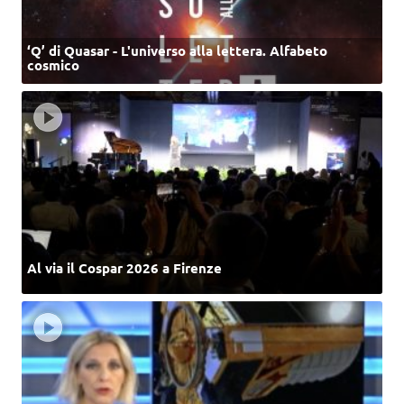
‘Q’ di Quasar - L'universo alla lettera. Alfabeto
cosmico
Al via il Cospar 2026 a Firenze