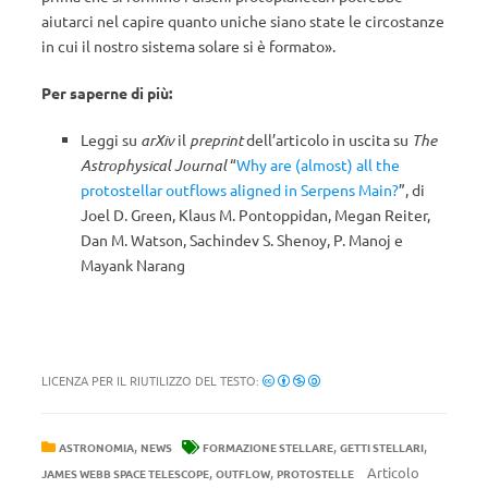
aiutarci nel capire quanto uniche siano state le circostanze
in cui il nostro sistema solare si è formato».
Per saperne di più:
Leggi su
arXiv
il
preprint
dell’articolo in uscita su
The
Astrophysical Journal
“
Why are (almost) all the
protostellar outflows aligned in Serpens Main?
”, di
Joel D. Green, Klaus M. Pontoppidan, Megan Reiter,
Dan M. Watson, Sachindev S. Shenoy, P. Manoj e
Mayank Narang
LICENZA PER IL RIUTILIZZO DEL TESTO:
,
,
,
ASTRONOMIA
NEWS
FORMAZIONE STELLARE
GETTI STELLARI
,
,
Articolo
JAMES WEBB SPACE TELESCOPE
OUTFLOW
PROTOSTELLE