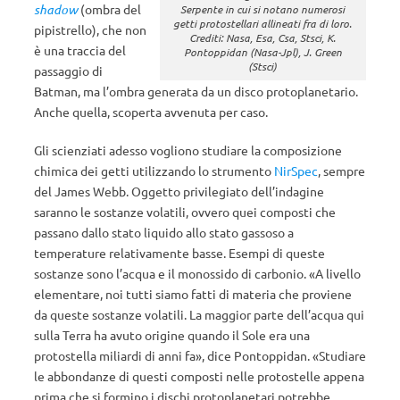
shadow
(ombra del
Serpente in cui si notano numerosi
getti protostellari allineati fra di loro.
pipistrello), che non
Crediti: Nasa, Esa, Csa, Stsci, K.
è una traccia del
Pontoppidan (Nasa-Jpl), J. Green
(Stsci)
passaggio di
Batman, ma l’ombra generata da un disco protoplanetario.
Anche quella, scoperta avvenuta per caso.
Gli scienziati adesso vogliono studiare la composizione
chimica dei getti utilizzando lo strumento
NirSpec
, sempre
del James Webb. Oggetto privilegiato dell’indagine
saranno le sostanze volatili, ovvero quei composti che
passano dallo stato liquido allo stato gassoso a
temperature relativamente basse. Esempi di queste
sostanze sono l’acqua e il monossido di carbonio. «A livello
elementare, noi tutti siamo fatti di materia che proviene
da queste sostanze volatili. La maggior parte dell’acqua qui
sulla Terra ha avuto origine quando il Sole era una
protostella miliardi di anni fa», dice Pontoppidan. «Studiare
le abbondanze di questi composti nelle protostelle appena
prima che si formino i dischi protoplanetari potrebbe