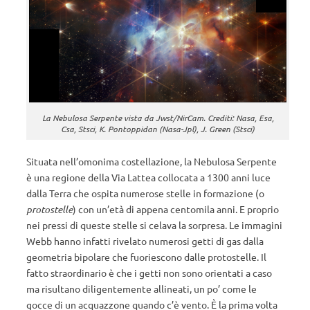
La Nebulosa Serpente vista da Jwst/NirCam. Crediti: Nasa, Esa,
Csa, Stsci, K. Pontoppidan (Nasa-Jpl), J. Green (Stsci)
Situata nell’omonima costellazione, la Nebulosa Serpente
è una regione della Via Lattea collocata a 1300 anni luce
dalla Terra che ospita numerose stelle in formazione (o
protostelle
) con un’età di appena centomila anni. E proprio
nei pressi di queste stelle si celava la sorpresa. Le immagini
Webb hanno infatti rivelato numerosi getti di gas dalla
geometria bipolare che fuoriescono dalle protostelle. Il
fatto straordinario è che i getti non sono orientati a caso
ma risultano diligentemente allineati, un po’ come le
gocce di un acquazzone quando c’è vento. È la prima volta