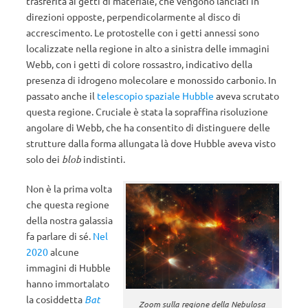
trasferita ai getti di materiale, che vengono lanciati in
direzioni opposte, perpendicolarmente al disco di
accrescimento. Le protostelle con i getti annessi sono
localizzate nella regione in alto a sinistra delle immagini
Webb, con i getti di colore rossastro, indicativo della
presenza di idrogeno molecolare e monossido carbonio. In
passato anche il
telescopio spaziale Hubble
aveva scrutato
questa regione. Cruciale è stata la sopraffina risoluzione
angolare di Webb, che ha consentito di distinguere delle
strutture dalla forma allungata là dove Hubble aveva visto
solo dei
blob
indistinti.
Non è la prima volta
che questa regione
della nostra galassia
fa parlare di sé.
Nel
2020
alcune
immagini di Hubble
hanno immortalato
la cosiddetta
Bat
Zoom sulla regione della Nebulosa