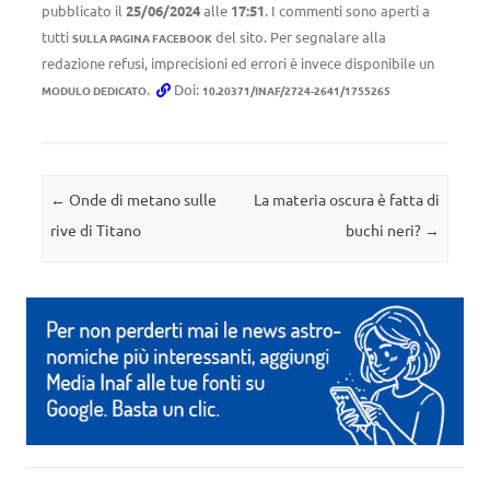
pubblicato il
25/06/2024
alle
17:51
. I commenti sono aperti a
tutti
del sito. Per segnalare alla
SULLA PAGINA FACEBOOK
redazione refusi, imprecisioni ed errori è invece disponibile un
.
Doi:
MODULO DEDICATO
10.20371/INAF/2724-2641/1755265
Navigazione articolo
←
Onde di metano sulle
La materia oscura è fatta di
rive di Titano
buchi neri?
→