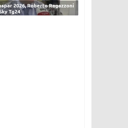
ospar 2026, Roberto Ragazzoni
 Sky Tg24