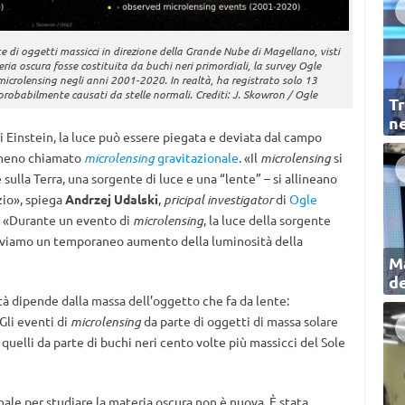
te di oggetti massicci in direzione della Grande Nube di Magellano, visti
eria oscura fosse costituita da buchi neri primordiali, la survey Ogle
microlensing negli anni 2001-2020. In realtà, ha registrato solo 13
 probabilmente causati da stelle normali. Crediti: J. Skowron / Ogle
Tr
ne
di Einstein, la luce può essere piegata e deviata dal campo
nomeno chiamato
microlensing
gravitazionale
. «Il
microlensing
si
sulla Terra, una sorgente di luce e una “lente” – si allineano
io», spiega
Andrzej Udalski
,
pricipal investigator
di
Ogle
. «Durante un evento di
microlensing
, la luce della sorgente
erviamo un temporaneo aumento della luminosità della
Ma
de
à dipende dalla massa dell’oggetto che fa da lente:
 Gli eventi di
microlensing
da parte di oggetti di massa solare
uelli da parte di buchi neri cento volte più massicci del Sole
ale per studiare la materia oscura non è nuova. È stata