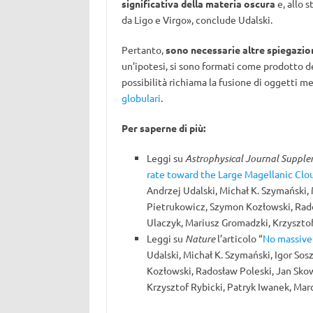
significativa della materia oscura
e, allo s
da Ligo e Virgo», conclude Udalski.
Pertanto,
sono necessarie altre spiegazioni
un’ipotesi, si sono formati come prodotto de
possibilità richiama la fusione di oggetti m
globulari
.
Per saperne di più:
Leggi su
Astrophysical Journal Supple
rate toward the Large Magellanic Clo
Andrzej Udalski, Michał K. Szymański,
Pietrukowicz, Szymon Kozłowski, Rado
Ulaczyk, Mariusz Gromadzki, Krzysztof
Leggi su
Nature
l’articolo “
No massive 
Udalski, Michał K. Szymański, Igor So
Kozłowski, Radosław Poleski, Jan Sko
Krzysztof Rybicki, Patryk Iwanek, Mar