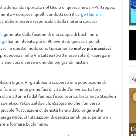
l
alla domanda riportata nel titolo di questa news. «Purtroppo,
mento – compresi quelli condotti con il
Large Hadron
otrebbero essere responsabili della materia oscura».
li
generate dalla fusione di una coppia di buchi neri,
irgo
hanno rilevato più di 90 eventi di questo tipo. Gli
levati in questo modo sono tipicamente
molto più massicci
n precedenza nella Via Lattea (5-20 masse solari). «Spiegare
siano così diverse è uno dei più grandi misteri
A
elatori Ligo e Virgo abbiano scoperto una popolazione di
 formati nelle prime fasi di vita dell’universo. La loro
a oltre 50 anni fa dal famoso fisico teorico britannico Stephen
 sovietico Yakov Zeldovich. «Sappiamo che l’universo
iccole fluttuazioni di densità hanno dato origine alle
 spiega Mróz. «Fluttuazioni di densità simili, se superano un
are e formare buchi neri».
L’
ag