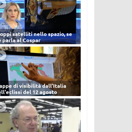
oppi satelliti nello spazio, se
 parla al Cospar
ppe di visibilità dall’Italia
ll'eclissi del 12 agosto