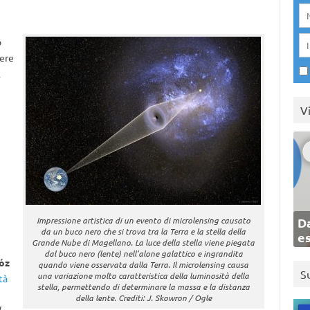
o
dere
l
V
e
Impressione artistica di un evento di microlensing causato
Da
da un buco nero che si trova tra la Terra e la stella della
e
Grande Nube di Magellano. La luce della stella viene piegata
dal buco nero (lente) nell’alone galattico e ingrandita
óz
quando viene osservata dalla Terra. Il microlensing causa
S
una variazione molto caratteristica della luminosità della
tà
stella, permettendo di determinare la massa e la distanza
della lente. Crediti: J. Skowron / Ogle