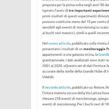
proposta per la prima volta negli anni ’80 d
ispirato l’avvio di
tre importanti esperimen
primi risultati di questi esperimenti dimost
possono costituire meno del 10 per cento de
sensibili agli eventi di
microlensing
su scala
ai buchi neri massicci, simili a quelli recent
Nel
nuovo articolo
, pubblicato sulla rivista
A
presentano i risultati di un
monitoraggio fo
appartenenti a una galassia vicina, la
Grande
gravitazionale. I dati analizzati sono stati r
2001 al 2020. «Questo set di dati fornisce l
accurate delle stelle della Grande Nube di 
Udalski.
Il
secondo articolo
, pubblicato su
Nature
, il
l’intera materia oscura della Via Lattea fo
rilevare 258 eventi di
microlensing
», spiega
eventi di
microlensing
. Per i buchi neri di 1