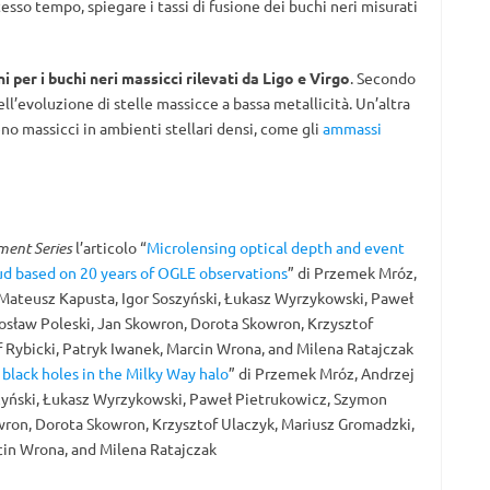
tesso tempo, spiegare i tassi di fusione dei buchi neri misurati
 per i buchi neri massicci rilevati da Ligo e Virgo
. Secondo
ll’evoluzione di stelle massicce a bassa metallicità. Un’altra
eno massicci in ambienti stellari densi, come gli
ammassi
ment Series
l’articolo “
Microlensing optical depth and event
ud based on 20 years of OGLE observations
” di Przemek Mróz,
 Mateusz Kapusta, Igor Soszyński, Łukasz Wyrzykowski, Paweł
sław Poleski, Jan Skowron, Dorota Skowron, Krzysztof
 Rybicki, Patryk Iwanek, Marcin Wrona, and Milena Ratajczak
black holes in the Milky Way halo
” di Przemek Mróz, Andrzej
szyński, Łukasz Wyrzykowski, Paweł Pietrukowicz, Szymon
wron, Dorota Skowron, Krzysztof Ulaczyk, Mariusz Gromadzki,
cin Wrona, and Milena Ratajczak