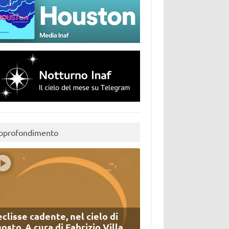
pprofondimento
eclisse cadente, nel cielo di
osto. A cura di Fabrizio Villa