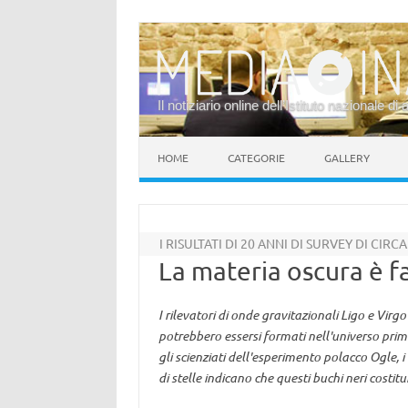
Il notiziario online dell’Istituto nazionale di 
Vai al contenuto
HOME
CATEGORIE
GALLERY
I RISULTATI DI 20 ANNI DI SURVEY DI CIRCA
La materia oscura è fa
I rilevatori di onde gravitazionali Ligo e Vir
potrebbero essersi formati nell'universo pr
gli scienziati dell'esperimento polacco Ogle, i 
di stelle indicano che questi buchi neri cost