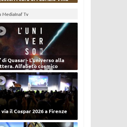
u MediaInaf Tv
’ di Quasar - L'universo alla
ettera. Alfabeto cosmico
 via il Cospar 2026 a Firenze