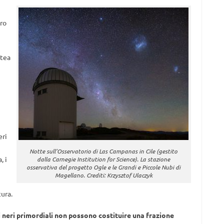
oro
i
ttea
eri
Notte sull’Osservatorio di Las Campanas in Cile (gestito
, i
dalla Carnegie Institution for Science). La stazione
osservativa del progetto Ogle e le Grandi e Piccole Nubi di
Magellano. Crediti: Krzysztof Ulaczyk
cura.
i neri primordiali non possono costituire una frazione