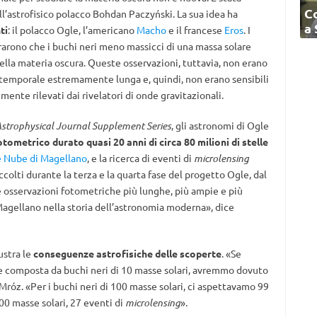
C
all’astrofisico polacco Bohdan Paczyński. La sua idea ha
a
ti
: il polacco Ogle, l’americano
Macho
e il francese
Eros
. I
rarono che i buchi neri meno massicci di una massa solare
lla materia oscura. Queste osservazioni, tuttavia, non erano
 temporale estremamente lunga e, quindi, non erano sensibili
emente rilevati dai rivelatori di onde gravitazionali.
strophysical Journal Supplement Series
, gli astronomi di Ogle
tometrico durato quasi 20 anni di circa
80 milioni di stelle
 Nube di Magellano
, e la ricerca di eventi di
microlensing
accolti durante la terza e la quarta fase del progetto Ogle, dal
e osservazioni fotometriche più lunghe, più ampie e più
Magellano nella storia dell’astronomia moderna», dice
lustra le
conseguenze astrofisiche delle scoperte
. «Se
sse composta da buchi neri di 10 masse solari, avremmo dovuto
 Mróz. «Per i buchi neri di 100 masse solari, ci aspettavamo 99
000 masse solari, 27 eventi di
microlensing
».