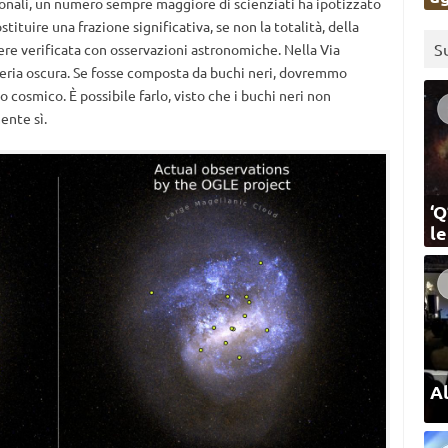
ionali, un numero sempre maggiore di scienziati ha ipotizzato
tituire una frazione significativa, se non la totalità, della
S
ere verificata con osservazioni astronomiche. Nella Via
eria oscura. Se fosse composta da buchi neri, dovremmo
to cosmico. È possibile farlo, visto che i buchi neri non
ente sì.
‘Q
l
Al