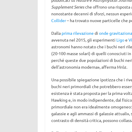
pubblicati su
Nature
e
Astrophysical Journa
Supplement Series
che offrono una risposta 
nonostante decenni di sforzi, nessun esperi
Collider
– ha trovato nuove particelle che p
Dalla
prima rilevazione
di
onde gravitaziona
avvenuta nel 2015, gli esperimenti
Ligo
e
V
astronomi hanno notato che i buchi neri ri
(20-100 masse solari) di quelli conosciuti i
perché queste due popolazioni di buchi neri 
dell’astronomia moderna», afferma Mróz.
Una possibile spiegazione ipotizza che i riv
buchi neri primordiali che potrebbero essersi
esistenza è stata proposta per la prima volt
Hawking e, in modo indipendente, dal fisico
primordiale non era idealmente omogeneo: p
galassie e agli ammassi di galassie attuali»,
contrasto di densità critica, possono collass