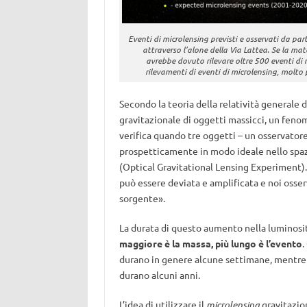
Eventi di microlensing previsti e osservati da par
attraverso l’alone della Via Lattea. Se la mat
avrebbe dovuto rilevare oltre 500 eventi di 
rilevamenti di eventi di microlensing, molto
Secondo la teoria della relatività generale 
gravitazionale di oggetti massicci, un fe
verifica quando tre oggetti – un osservatore 
prospetticamente in modo ideale nello spaz
(Optical Gravitational Lensing Experiment)
può essere deviata e amplificata e noi oss
sorgente».
La durata di questo aumento nella luminosit
maggiore è la massa, più lungo è l’evento
.
durano in genere alcune settimane, mentre q
durano alcuni anni.
L’idea di utilizzare il
microlensing
gravitazion