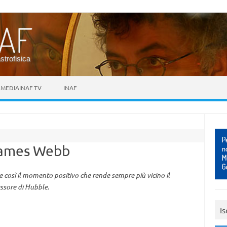
astrofisica
MEDIAINAF TV
INAF
 James Webb
ue così il momento positivo che rende sempre più vicino il
ssore di Hubble.
Is