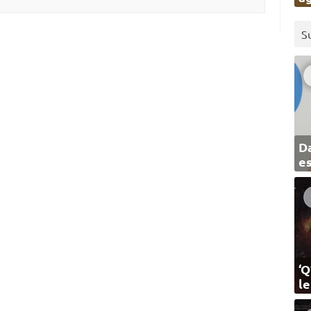
S
Da
e
‘Q
l