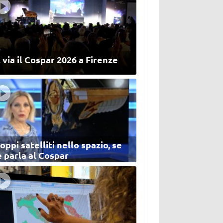
 via il Cospar 2026 a Firenze
oppi satelliti nello spazio, se
 parla al Cospar