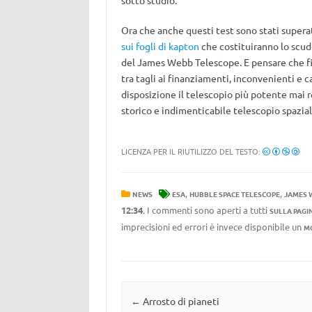
sotto studio.
Ora che anche questi test sono stati superati
sui fogli di kapton
che costituiranno lo scud
del James Webb Telescope. E pensare che fi
tra tagli ai finanziamenti, inconvenienti e 
disposizione il telescopio più potente mai 
storico e indimenticabile telescopio spazia
LICENZA PER IL RIUTILIZZO DEL TESTO:
,
,
NEWS
ESA
HUBBLE SPACE TELESCOPE
JAMES 
12:34
. I commenti sono aperti a tutti
SULLA PAGI
imprecisioni ed errori è invece disponibile un
M
Navigazione articolo
←
Arrosto di pianeti