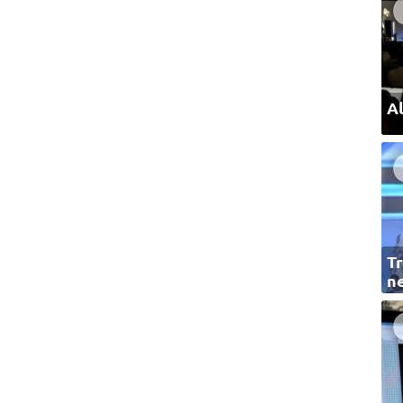
Al
Tr
ne