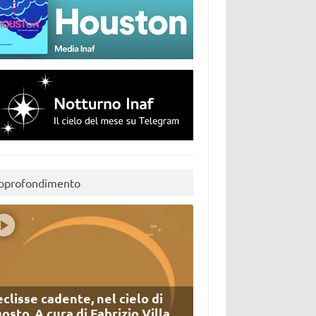
pprofondimento
eclisse cadente, nel cielo di
osto. A cura di Fabrizio Villa