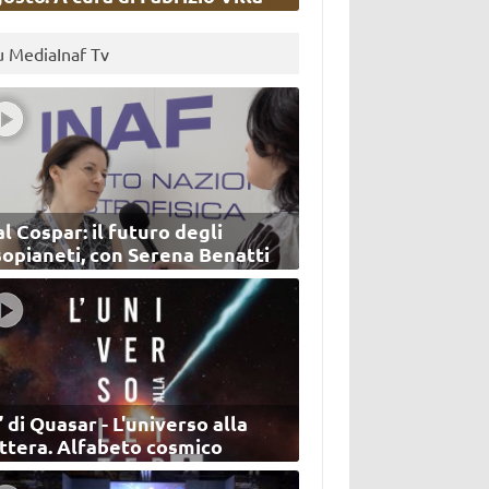
u MediaInaf Tv
l Cospar: il futuro degli
sopianeti, con Serena Benatti
’ di Quasar - L'universo alla
ettera. Alfabeto cosmico