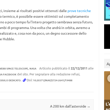
, insieme ai risultati positivi ottenuti dalle
prove tecniche
o termico, è possibile essere ottimisti sul completamento
no a poco tempo fa l’intero progetto sembrava senza futuro,
cambi di programma. Una volta che andrà in orbita, avremo a
realizzato e, cosa non da poco, un degno successore dello
le Hubble.
A
,
Articolo pubblicato il
22/12/2011
alle
WEBB SPACE TELESCOPE
NASA
del sito. Per segnalare alla redazione refusi,
NA FACEBOOK
.
Doi:
ODULO DEDICATO
10.20371/INAF/2724-2641/19488
L’
A 200 km dall’asteroide
→
ag