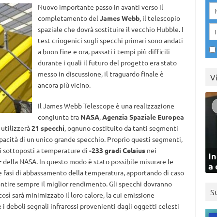
Nuovo importante passo in avanti verso il
completamento del
James Webb
, il telescopio
spaziale che dovrà sostituire il vecchio Hubble. I
test criogenici sugli specchi primari sono andati
a buon fine e ora, passati i tempi più difficili
durante i quali il futuro del progetto era stato
messo in discussione, il traguardo finale è
V
ancora più vicino.
Il James Webb Telescope è una realizzazione
congiunta tra
NASA
,
Agenzia Spaziale Europea
o utilizzerà
21 specchi
, ognuno costituito da tanti segmenti
pacità di un unico grande specchio. Proprio questi segmenti,
ti sottoposti a temperature di
-233 gradi Celsius
nei
In
r
della NASA. In questo modo è stato possibile misurare le
a 
rie fasi di abbassamento della temperatura, apportando di caso
antire sempre il miglior rendimento. Gli specchi dovranno
S
sì sarà minimizzato il loro calore, la cui emissione
 i deboli segnali infrarossi provenienti dagli oggetti celesti