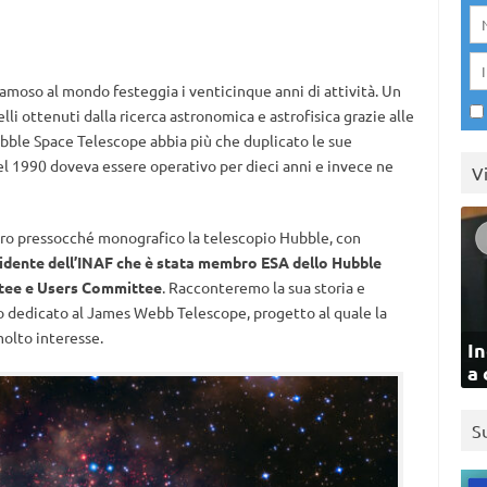
 famoso al mondo festeggia i venticinque anni di attività. Un
lli ottenuti dalla ricerca astronomica e astrofisica grazie alle
ubble Space Telescope abbia più che duplicato le sue
nel 1990 doveva essere operativo per dieci anni e invece ne
V
ro pressocché monografico la telescopio Hubble, con
sidente dell’INAF che è stata membro ESA dello Hubble
tee e Users Committee
. Racconteremo la sua storia e
o dedicato al James Webb Telescope, progetto al quale la
olto interesse.
In
a 
S