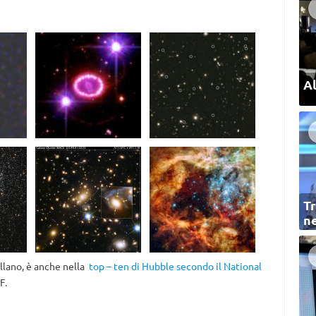
Al
Tr
ne
lano, è anche nella
top – ten di Hubble secondo il National
F.