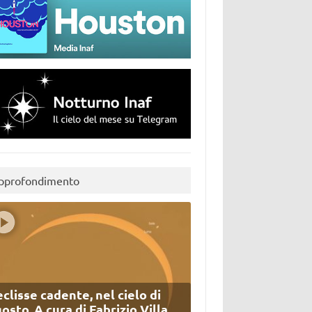
pprofondimento
eclisse cadente, nel cielo di
osto. A cura di Fabrizio Villa