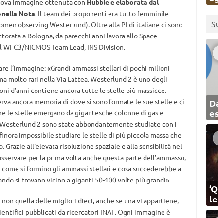
uova immagine ottenuta con
Hubble e elaborata dal
onella Nota
. Il team dei proponenti era tutto femminile
S
omen observing Westerlund). Oltre alla PI di italiane ci sono
ttorata a Bologna, da parecchi anni lavora allo Space
nel WFC3/NICMOS Team Lead, INS Division.
re l’immagine: «Grandi ammassi stellari di pochi milioni
ma molto rari nella Via Lattea. Westerlund 2 è uno degli
ioni d’anni contiene ancora tutte le stelle più massicce.
rva ancora memoria di dove si sono formate le sue stelle e ci
Da
e
me le stelle emergano da gigantesche colonne di gas e
 di Westerlund 2 sono state abbondantemente studiate con i
finora impossibile studiare le stelle di più piccola massa che
Grazie all’elevata risoluzione spaziale e alla sensibilità nel
 osservare per la prima volta anche questa parte dell’ammasso,
 come si formino gli ammassi stellari e cosa succederebbe a
ando si trovano vicino a giganti 50-100 volte più grandi».​
‘Q
l
 non quella delle migliori dieci, anche se una vi appartiene,
ientifici pubblicati da ricercatori INAF. Ogni immagine è