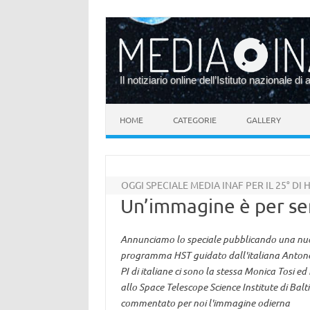
Il notiziario online dell’Istituto nazionale di 
Vai al contenuto
HOME
CATEGORIE
GALLERY
OGGI SPECIALE MEDIA INAF PER IL 25° DI
Un’immagine è per s
Annunciamo lo speciale pubblicando una nu
programma HST guidato dall'italiana Antonell
PI di italiane ci sono la stessa Monica Tosi 
allo Space Telescope Science Institute di Ba
commentato per noi l'immagine odierna