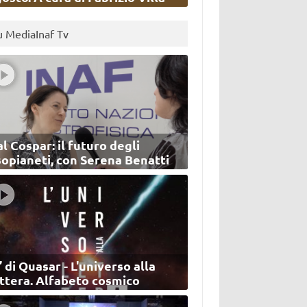
u MediaInaf Tv
l Cospar: il futuro degli
sopianeti, con Serena Benatti
’ di Quasar - L'universo alla
ettera. Alfabeto cosmico