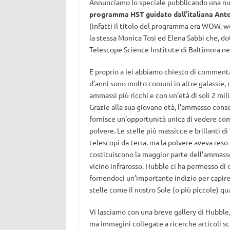
Annunciamo lo speciale pubblicando una n
programma HST guidato dall’italiana Ant
(infatti il titolo del programma era WOW, w
la stessa Monica Tosi ed Elena Sabbi che, do
Telescope Science Institute di Baltimora 
E proprio a lei abbiamo chiesto di commenta
d’anni sono molto comuni in altre galassie, 
ammassi più ricchi e con un’età di soli 2 mil
Grazie alla sua giovane età, l’ammasso conse
fornisce un’opportunità unica di vedere co
polvere. Le stelle più massicce e brillanti
telescopi da terra, ma la polvere aveva reso 
costituiscono la maggior parte dell’ammasso. 
vicino infrarosso, Hubble ci ha permesso di
fornendoci un’importante indizio per capire
stelle come il nostro Sole (o più piccole) qu
Vi lasciamo con una breve gallery di Hubble,
ma immagini collegate a ricerche articoli sc