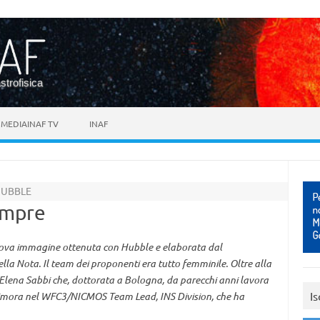
astrofisica
MEDIAINAF TV
INAF
 HUBBLE
empre
ova immagine ottenuta con Hubble e elaborata dal
a Nota. Il team dei proponenti era tutto femminile. Oltre alla
ed Elena Sabbi che, dottorata a Bologna, da parecchi anni lavora
Is
ltimora nel WFC3/NICMOS Team Lead, INS Division, che ha