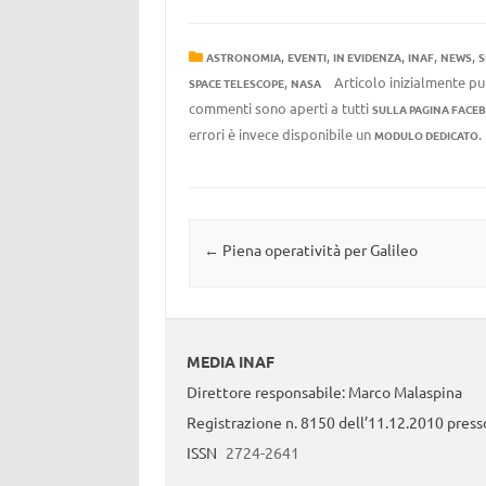
,
,
,
,
,
ASTRONOMIA
EVENTI
IN EVIDENZA
INAF
NEWS
S
,
Articolo inizialmente pu
SPACE TELESCOPE
NASA
commenti sono aperti a tutti
SULLA PAGINA FACE
errori è invece disponibile un
MODULO DEDICATO
Navigazione articolo
←
Piena operatività per Galileo
MEDIA INAF
Direttore responsabile: Marco Malaspina
Registrazione n. 8150 dell’11.12.2010 presso
ISSN
2724-2641