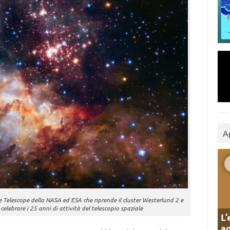
A
Telescope della NASA ed ESA che riprende il cluster Westerlund 2 e
 celebrare i 25 anni di attività del telescopio spaziale
L’
ag