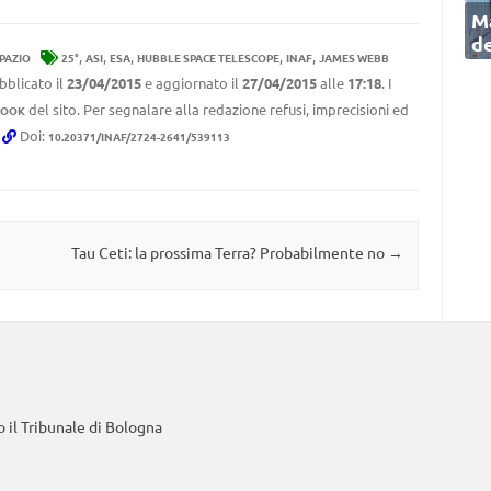
Ma
de
,
,
,
,
,
PAZIO
25°
ASI
ESA
HUBBLE SPACE TELESCOPE
INAF
JAMES WEBB
bblicato il
23/04/2015
e aggiornato il
27/04/2015
alle
17:18
. I
del sito. Per segnalare alla redazione refusi, imprecisioni ed
BOOK
.
Doi:
10.20371/INAF/2724-2641/539113
Tau Ceti: la prossima Terra? Probabilmente no
→
 il Tribunale di Bologna