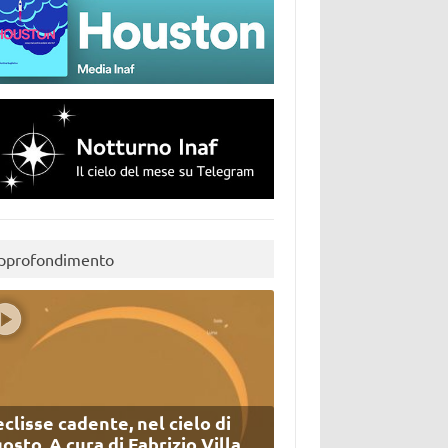
pprofondimento
eclisse cadente, nel cielo di
osto. A cura di Fabrizio Villa