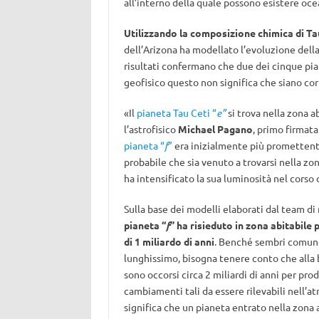
all’interno della quale possono esistere ocea
Utilizzando la composizione chimica di Ta
dell’Arizona ha modellato l’evoluzione della 
risultati confermano che due dei cinque pia
geofisico questo non significa che siano cor
«Il
pianeta Tau Ceti “
e
”
si trova nella zona a
l’astrofisico
Michael Pagano
, primo firmata
pianeta “
f
”
era inizialmente più promettent
probabile che sia venuto a trovarsi nella zo
ha intensificato la sua luminosità nel corso d
Sulla base dei modelli elaborati dal team di 
pianeta “
f
” ha risieduto in zona abitabile
di 1 miliardo di anni
. Benché sembri comu
lunghissimo, bisogna tenere conto che alla 
sono occorsi circa 2 miliardi di anni per pro
cambiamenti tali da essere rilevabili nell’
significa che un pianeta entrato nella zona 