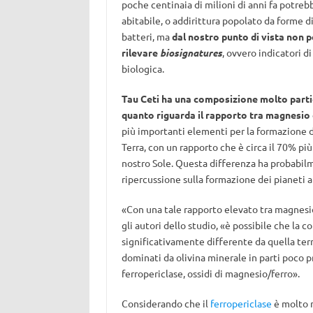
poche centinaia di milioni di anni fa potreb
abitabile, o addirittura popolato da forme di
batteri, ma
dal nostro punto di vista non
rilevare
biosignatures
, ovvero indicatori di
biologica.
Tau Ceti ha una composizione molto parti
quanto riguarda il rapporto tra magnesio e
più importanti elementi per la formazione d
Terra, con un rapporto che è circa il 70% più 
nostro Sole. Questa differenza ha probabil
ripercussione sulla formazione dei pianeti at
«Con una tale rapporto elevato tra magnesio e
gli autori dello studio, «è possibile che la 
significativamente differente da quella terr
dominati da olivina minerale in parti poco p
ferropericlase, ossidi di magnesio/ferro».
Considerando che il
ferropericlase
è molto 