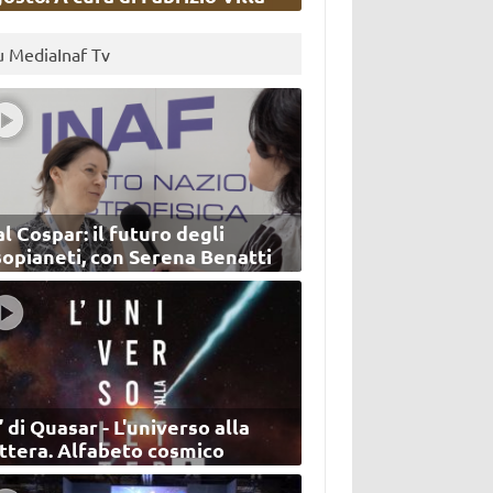
u MediaInaf Tv
l Cospar: il futuro degli
sopianeti, con Serena Benatti
’ di Quasar - L'universo alla
ettera. Alfabeto cosmico