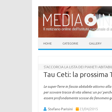
Il notiziario online dell’Istituto nazionale di 
Vai al contenuto
HOME
CATEGORIE
GALLERY
S’ACCORCIA LA LISTA DEI PIANETI ABITABI
Tau Ceti: la prossima
Le super-Terre in fascia abitabile attorno al
per scovare tracce di vita aliena: un po’ per
essere profondamente scosse da fenomeni ge
Stefano Parisini
23/04/2015