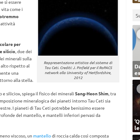
be sì essere
 vita come i
S
 potremmo
 attività
colare per
 silicio
, due dei
ei minerali sulla
Rappresentazione artistica del sistema di
Da
alto rispetto al
Tau Ceti. Crediti: J. Pinfield per il RoPACS
e
mente una
network alla University of Hertfordshire,
2012
torno alla stella.
 silicio», spiega il fisico dei minerali
Sang-Heon Shim
, tra
composizione mineralogica dei pianeti intorno Tau Ceti sia
estre. I pianeti di Tau Ceti potrebbe benissimo essere
rofonde del mantello, e mantelli inferiori pervasi da
‘Q
l
meno viscoso, un
mantello
di roccia calda così composta