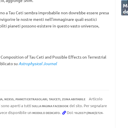
ti», aggiunge Shim.
Ma
de
orno a Tau Ceti sembra improbabile non dovrebbe essere presa
vigorire le nostre menti nell’immaginare quali esotici
nsoliti pianeti possono esistere in questo vasto universo»,
 Composition of Tau Ceti and Possible Effects on Terrestrial
bblicato su
Astrophysical Journal
,
,
,
,
Articolo
IA
NEXSS
PIANETI EXTRASOLARI
TAUCETI
ZONA ABITABILE
 sono aperti a tutti
del sito. Per segnalare
SULLA PAGINA FACEBOOK
invece disponibile un
.
Doi:
MODULO DEDICATO
10.20371/INAF/2724-