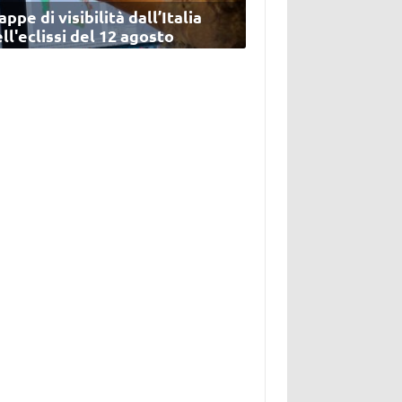
ppe di visibilità dall’Italia
ll'eclissi del 12 agosto