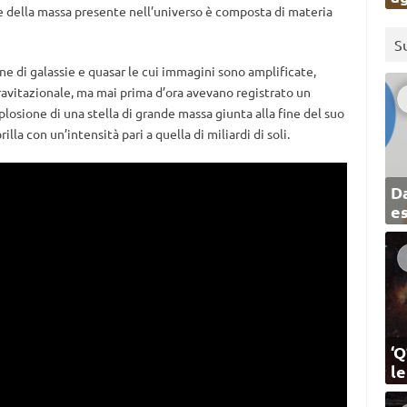
 della massa presente nell’universo è composta di materia
S
e di galassie e quasar le cui immagini sono amplificate,
gravitazionale, ma mai prima d’ora avevano registrato un
plosione di una stella di grande massa giunta alla fine del suo
lla con un’intensità pari a quella di miliardi di soli.
Da
e
‘Q
l