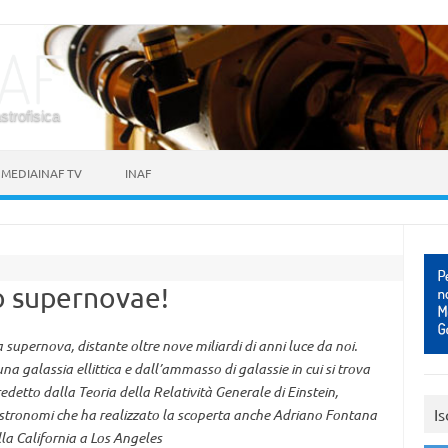
astrofisica
MEDIAINAF TV
INAF
o supernovae!
supernova, distante oltre nove miliardi di anni luce da noi.
a galassia ellittica e dall’ammasso di galassie in cui si trova
redetto dalla Teoria della Relatività Generale di Einstein,
Is
astronomi che ha realizzato la scoperta anche Adriano Fontana
la California a Los Angeles