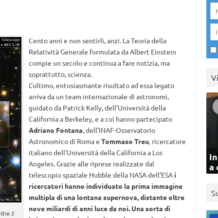
Cento anni e non sentirli, anzi. La Teoria della
Relatività Generale formulata da Albert Einstein
compie un secolo e continua a fare notizia, ma
soprattutto, scienza.
V
L’ultimo, entusiasmante risultato ad essa legato
arriva da un team internazionale di astronomi,
guidato da Patrick Kelly, dell’Università della
California a Berkeley, e a cui hanno partecipato
Adriano Fontana
, dell’INAF-Osservatorio
Astronomico di Roma e
Tommaso Treu
, ricercatore
italiano dell’Università della California a Los
In
Angeles. Grazie alle riprese realizzate dal
a 
telescopio spaziale Hubble della NASA dell’ESA
i
ricercatori hanno individuato la prima immagine
S
multipla di una lontana supernova, distante oltre
nove miliardi di anni luce da noi. Una sorta di
ltre 5