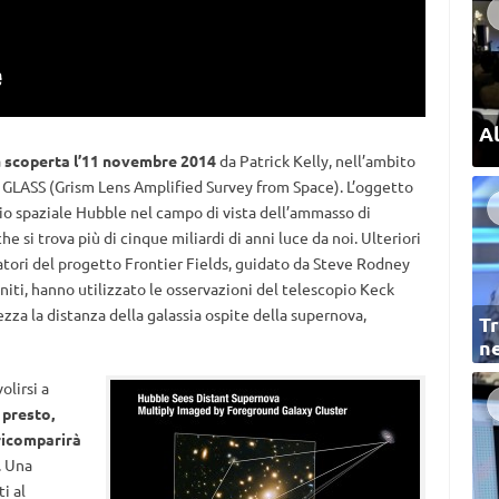
Al
a
scoperta l’11 novembre 2014
da Patrick Kelly, nell’ambito
ne GLASS (Grism Lens Amplified Survey from Space). L’oggetto
pio spaziale Hubble nel campo di vista dell’ammasso di
i trova più di cinque miliardi di anni luce da noi. Ulteriori
atori del progetto Frontier Fields, guidato da Steve Rodney
niti, hanno utilizzato le osservazioni del telescopio Keck
zza la distanza della galassia ospite della supernova,
Tr
ne
olirsi a
 presto,
ricomparirà
. Una
i al