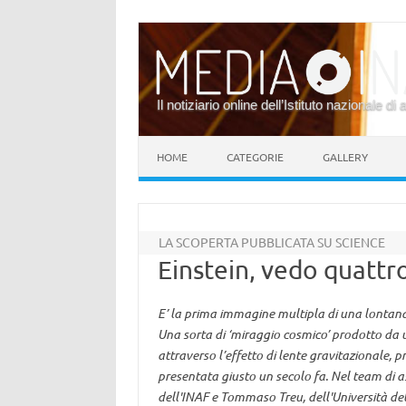
Il notiziario online dell’Istituto nazionale di 
Vai al contenuto
HOME
CATEGORIE
GALLERY
LA SCOPERTA PUBBLICATA SU SCIENCE
Einstein, vedo quattr
E’ la prima immagine multipla di una lontana 
Una sorta di ‘miraggio cosmico’ prodotto da un
attraverso l’effetto di lente gravitazionale, p
presentata giusto un secolo fa. Nel team di 
dell'INAF e Tommaso Treu, dell'Università del