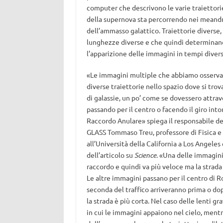
computer che descrivono le varie traiettorie
della supernova sta percorrendo nei meandr
dell’ammasso galattico. Traiettorie diverse,
lunghezze diverse e che quindi determinan
l’apparizione delle immagini in tempi divers
«Le immagini multiple che abbiamo osserv
diverse traiettorie nello spazio dove si tro
di galassie, un po’ come se dovessero attra
passando per il centro o facendo il giro into
Raccordo Anulare» spiega il responsabile d
GLASS Tommaso Treu, professore di Fisica 
all’Università della California a Los Angeles
dell’articolo su
Science
. «Una delle immagini
raccordo e quindi va più veloce ma la strada 
Le altre immagini passano per il centro di 
seconda del traffico arriveranno prima o do
la strada è più corta. Nel caso delle lenti g
in cui le immagini appaiono nel cielo, mentre 