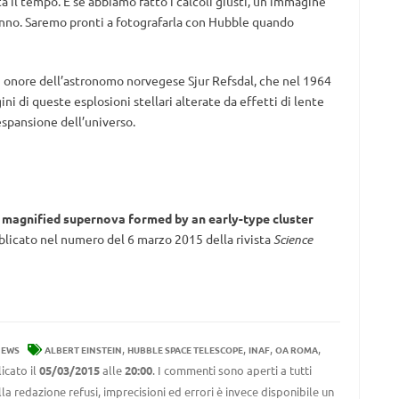
ta il tempo. E se abbiamo fatto i calcoli giusti, un’immagine
 anno. Saremo pronti a fotografarla con Hubble quando
n onore dell’astronomo norvegese Sjur Refsdal, che nel 1964
ni di queste esplosioni stellari alterate da effetti di lente
’espansione dell’universo.
y magnified supernova formed by an early-type cluster
ubblicato nel numero del 6 marzo 2015 della rivista
Science
,
,
,
,
EWS
ALBERT EINSTEIN
HUBBLE SPACE TELESCOPE
INAF
OA ROMA
icato il
05/03/2015
alle
20:00
. I commenti sono aperti a tutti
la redazione refusi, imprecisioni ed errori è invece disponibile un