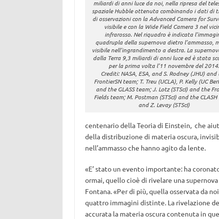
miliardi di anni luce da noi, nella ripresa del tel
spaziale Hubble ottenuta combinando i dati di t
di osservazioni con la Advanced Camera for Surv
visibile e con la Wide Field Camera 3 nel vici
infrarosso. Nel riquadro è indicata l’immagi
quadrupla della supernova dietro l’ammasso, m
visibile nell’ingrandimento a destra. La supernov
dalla Terra 9,3 miliardi di anni luce ed è stata s
per la prima volta l’11 novembre del 2014
Crediti: NASA, ESA, and S. Rodney (JHU) and 
FrontierSN team; T. Treu (UCLA), P. Kelly (UC Berk
and the GLASS team; J. Lotz (STScI) and the Fro
Fields team; M. Postman (STScI) and the CLASH
and Z. Levay (STScI)
centenario della Teoria di Einstein, che aiut
della distribuzione di materia oscura, invisib
nell’ammasso che hanno agito da lente.
«E’ stato un evento importante: ha coronat
ormai, quello cioè di rivelare una supernova
Fontana. «Per di più, quella osservata da n
quattro immagini distinte. La rivelazione d
accurata la materia oscura contenuta in ques