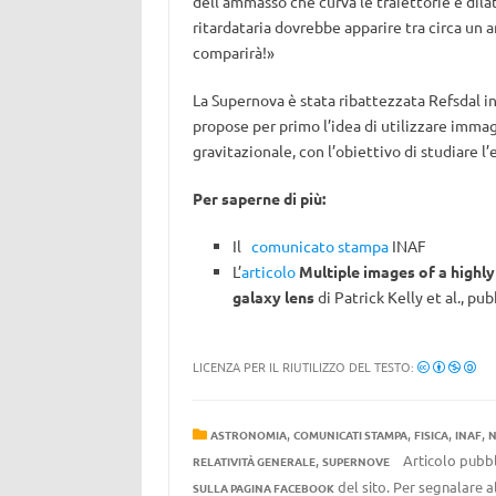
dell’ammasso che curva le traiettorie e dila
ritardataria dovrebbe apparire tra circa un
comparirà!»
La Supernova è stata ribattezzata Refsdal i
propose per primo l’idea di utilizzare immagi
gravitazionale, con l’obiettivo di studiare l
Per saperne di più:
Il
comunicato stampa
INAF
L’
articolo
Multiple images of a highl
galaxy lens
di Patrick Kelly et al., p
LICENZA PER IL RIUTILIZZO DEL TESTO:
,
,
,
,
ASTRONOMIA
COMUNICATI STAMPA
FISICA
INAF
N
,
Articolo pubbl
RELATIVITÀ GENERALE
SUPERNOVE
del sito. Per segnalare al
SULLA PAGINA FACEBOOK