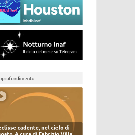
pprofondimento
eclisse cadente, nel cielo di
osto. A cura di Fabrizio Villa