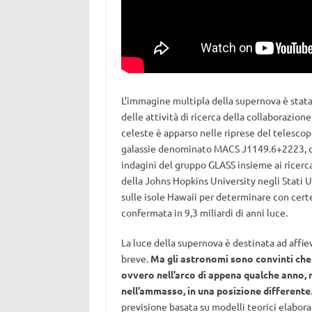
L’immagine multipla della supernova è stat
delle attività di ricerca della collaborazio
celeste è apparso nelle riprese del telesco
galassie denominato MACS J1149.6+2223, che s
indagini del gruppo GLASS insieme ai ricerc
della Johns Hopkins University negli Stati U
sulle isole Hawaii per determinare con certe
confermata in 9,3 miliardi di anni luce.
La luce della supernova è destinata ad affiev
breve.
Ma gli astronomi sono convinti che
ovvero nell’arco di appena qualche anno, 
nell’ammasso, in una posizione differente
previsione basata su modelli teorici elaborat