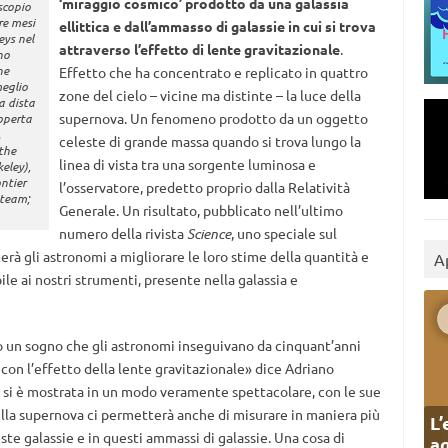
‘miraggio cosmico’ prodotto da una galassia
escopio
re mesi
ellittica e dall’ammasso di galassie in cui si trova
eys nel
attraverso l’effetto di lente gravitazionale
.
no
ne
Effetto che ha concentrato e replicato in quattro
eglio
zone del cielo – vicine ma distinte – la luce della
a dista
supernova. Un fenomeno prodotto da un oggetto
coperta
.
celeste di grande massa quando si trova lungo la
the
linea di vista tra una sorgente luminosa e
eley),
ntier
l’osservatore, predetto proprio dalla Relatività
 team;
Generale. Un risultato, pubblicato nell’ultimo
numero della rivista
Science
, uno speciale sul
erà gli astronomi a migliorare le loro stime della quantità e
A
ile ai nostri strumenti, presente nella galassia e
o un sogno che gli astronomi inseguivano da cinquant’anni
 con l’effetto della lente gravitazionale» dice Adriano
oi si è mostrata in un modo veramente spettacolare, con le sue
ella supernova ci permetterà anche di misurare in maniera più
L’
te galassie e in questi ammassi di galassie. Una cosa di
ag