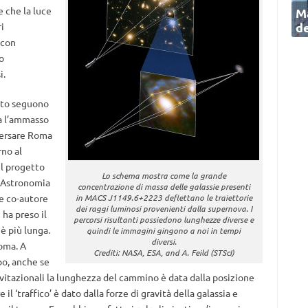
 che la luce
Ma
de
i
 con
o
i.
ato seguono
va l’ammasso
versare Roma
rno al
el progetto
Lo schema mostra come la grande
e Astronomia
concentrazione di massa delle galassie presenti
 e co-autore
in MACS J1149.6+2223 deflettano le traiettorie
dei raggi luminosi provenienti dalla supernova. I
 ha preso il
percorsi risultanti possiedono lunghezze diverse e
è più lunga.
quindi le immagini gingono a noi in tempi
diversi.
Roma. A
Crediti: NASA, ESA, and A. Feild (STScI)
po, anche se
ravitazionali la lunghezza del cammino è data dalla posizione
il ‘traffico’ è dato dalla forze di gravità della galassia e