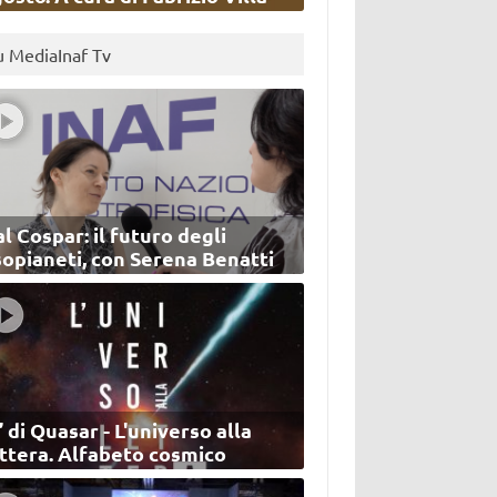
u MediaInaf Tv
l Cospar: il futuro degli
sopianeti, con Serena Benatti
’ di Quasar - L'universo alla
ettera. Alfabeto cosmico