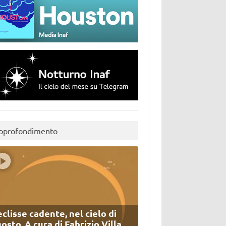
pprofondimento
eclisse cadente, nel cielo di
osto. A cura di Fabrizio Villa