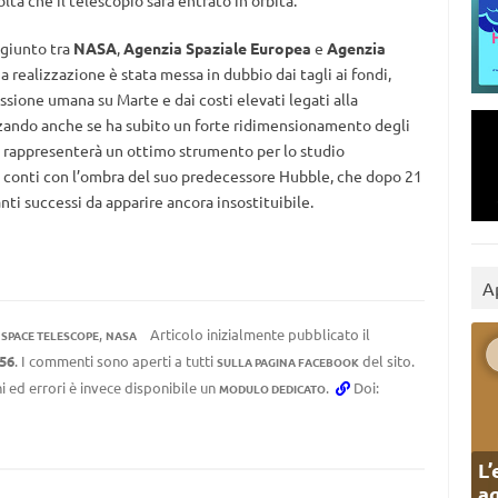
ta che il telescopio sarà entrato in orbita.
giunto tra
NASA
,
Agenzia Spaziale Europea
e
Agenzia
ua realizzazione è stata messa in dubbio dai tagli ai fondi,
issione umana su Marte e dai costi elevati legati alla
zando anche se ha subito un forte ridimensionamento degli
o, rappresenterà un ottimo strumento per lo studio
i conti con l’ombra del suo predecessore Hubble, che dopo 21
anti successi da apparire ancora insostituibile.
A
,
Articolo inizialmente pubblicato il
SPACE TELESCOPE
NASA
:56
. I commenti sono aperti a tutti
del sito.
SULLA PAGINA FACEBOOK
i ed errori è invece disponibile un
.
Doi:
MODULO DEDICATO
L’
ag