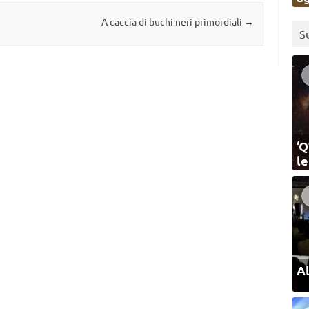
A caccia di buchi neri primordiali
→
S
‘Q
l
Al