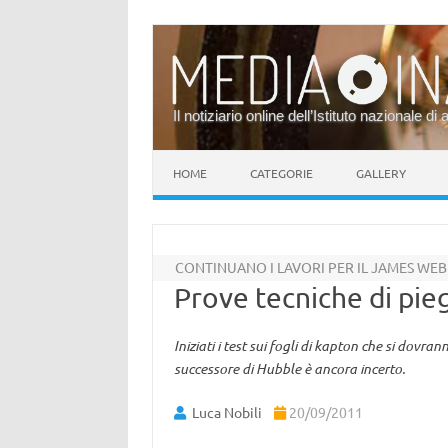
Il notiziario online dell’Istituto nazionale di 
Vai al contenuto
HOME
CATEGORIE
GALLERY
CONTINUANO I LAVORI PER IL JAMES WE
Prove tecniche di pie
Iniziati i test sui fogli di kapton che si dovr
successore di Hubble è ancora incerto.
Luca Nobili
20/09/2011