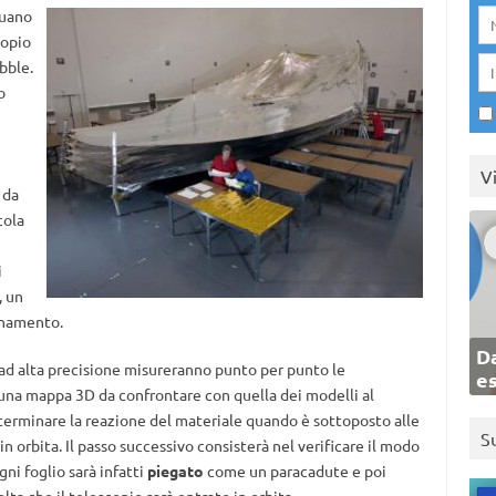
nuano
copio
bble.
o
V
 da
cola
i
, un
ionamento.
Da
r ad alta precisione misureranno punto per punto le
e
 una mappa 3D da confrontare con quella dei modelli al
terminare la reazione del materiale quando è sottoposto alle
S
n orbita. Il passo successivo consisterà nel verificare il modo
gni foglio sarà infatti
piegato
come un paracadute e poi