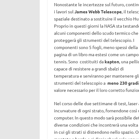
Nonostante le incertezze sul futuro, conti
i lavori sul
James Webb Telescope
, il teles
spaziale destinato a sostituire il vecchio Hu
Proprio in questi giorni la NASA sta testand
alcuni componenti dello scudo termico che
proteggerà gli strumenti del telescopio. I
componenti sono 5 fogli, meno spessi della
pagina di un libro ma estesi come un campo
tennis. Sono costituiti da
kapton
, una pelli
capace di resistere a grandi sbalzi di
temperatura e serviranno per mantenere gl
strumenti del telescopio a
meno 230 gradi
valore necessario per il loro corretto funz
Nel corso delle due settimane di test, lase
incurvature di ogni strato, fornendone così
computer. In questo modo sarà possibile de
diverse condizioni che incontrerà una volta i
in cui gli strati si distendono nello spazio. O