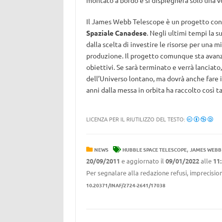
montato a bordo e si dispiegherà solo una vol
Il James Webb Telescope è un progetto con
Spaziale Canadese
. Negli ultimi tempi la s
dalla scelta di investire le risorse per una m
produzione. Il progetto comunque sta avan
obiettivi. Se sarà terminato e verrà lanciat
dell’Universo lontano, ma dovrà anche fare 
anni dalla messa in orbita ha raccolto così t
LICENZA PER IL RIUTILIZZO DEL TESTO:
,
NEWS
HUBBLE SPACE TELESCOPE
JAMES WEBB 
20/09/2011
e aggiornato il
09/01/2022
alle
11
Per segnalare alla redazione refusi, imprecision
10.20371/INAF/2724-2641/17038