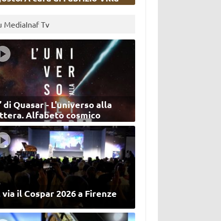
u MediaInaf Tv
’ di Quasar - L'universo alla
ettera. Alfabeto cosmico
 via il Cospar 2026 a Firenze