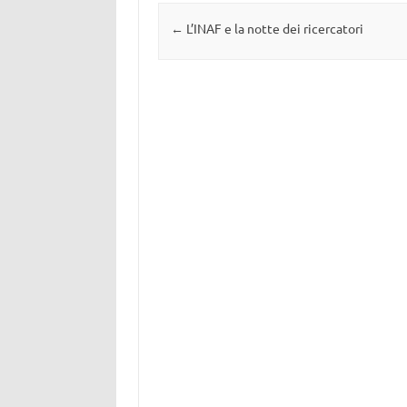
Navigazione articolo
←
L’INAF e la notte dei ricercatori