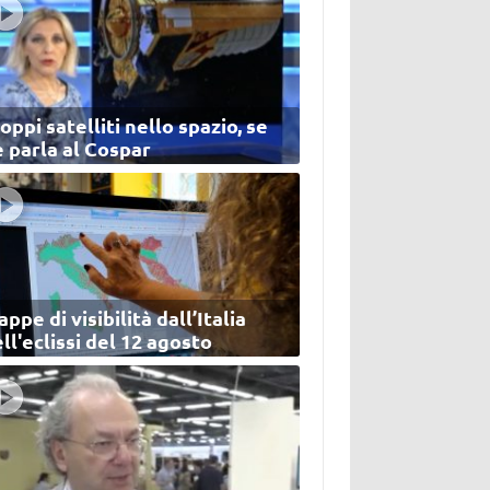
oppi satelliti nello spazio, se
 parla al Cospar
ppe di visibilità dall’Italia
ll'eclissi del 12 agosto